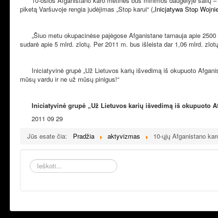
10-osios Afganistano karo metinės bus minimos daugelyje šalių – JAV
piketą Varšuvoje rengia judėjimas „Stop karui“ („
Inicjatywa Stop Wojni
„Šiuo metu
okupacinėse pajėgose
Afganistane
tarnauja apie
2500
sudarė apie 5 mlrd. zlotų. Per 2011 m. bus išleista dar 1,06 mlrd. zl
Iniciatyvinė grupė „Už Lietuvos karių išvedimą iš okupuoto Afganist
mūsų
vardu ir ne už mūsų pinigus!“
Iniciatyvinė grupė „Už Lietuvos karių išvedimą iš okupuoto A
2011 09 29
Jūs esate čia:
Pradžia
aktyvizmas
10-ųjų Afganistano kar
Ieškoti...