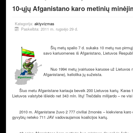
10-ųjų Afganistano karo metinių minėji
Kategorija:
aktyvizmas
Paskelbta: 2011 m. rugsėjo 29 d.
Šių metų spalio 7 d.
sukaks 10 metų nuo pirmų
savo kariuomenes iš Afganistano, Lietuvos Respubl
Nuo 1994 metų įvairiuose karuose už Lietuvos rib
Afganistane), keliolika jų sužeista.
Šiuo metu Afganistane kariauja beveik 200 Lietuvos karių. Karas t
Lietuvos valstybė išleido net 343 mln. litų! Trečdalis milijardo – ne v
2010 m. Afganistane žuvo 2 777 civiliai žmonės –
kiekviena karo 
gyvybių neteko 711 JAV vadovaujamos koalicijos karių.