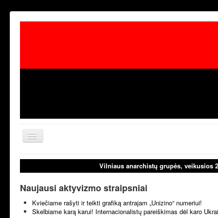
Toggle
Navigation
aktualijos
laisvoji tribūn
Vilniaus anarchistų grupės, veikusios 
Naujausi aktyvizmo straipsniai
Kviečiame rašyti ir teikti grafiką antrajam „Unizino“ numeriui!
Skelbiame karą karui! Internacionalistų pareiškimas dėl karo Ukr