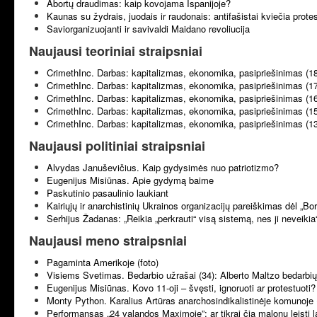
Abortų draudimas: kaip kovojama Ispanijoje?
Kaunas su žydrais, juodais ir raudonais: antifašistai kviečia prote
Saviorganizuojanti ir savivaldi Maidano revoliucija
Naujausi teoriniai straipsniai
CrimethInc. Darbas: kapitalizmas, ekonomika, pasipriešinimas (1
CrimethInc. Darbas: kapitalizmas, ekonomika, pasipriešinimas (1
CrimethInc. Darbas: kapitalizmas, ekonomika, pasipriešinimas (1
CrimethInc. Darbas: kapitalizmas, ekonomika, pasipriešinimas (1
CrimethInc. Darbas: kapitalizmas, ekonomika, pasipriešinimas (1
Naujausi politiniai straipsniai
Alvydas Januševičius. Kaip gydysimės nuo patriotizmo?
Eugenijus Misiūnas. Apie gydymą baime
Paskutinio pasaulinio laukiant
Kairiųjų ir anarchistinių Ukrainos organizacijų pareiškimas dėl „B
Serhijus Žadanas: „Reikia „perkrauti“ visą sistemą, nes ji neveikia
Naujausi meno straipsniai
Pagaminta Amerikoje (foto)
Visiems Svetimas. Bedarbio užrašai (34): Alberto Maltzo bedarbių 
Eugenijus Misiūnas. Kovo 11-oji – švęsti, ignoruoti ar protestuoti?
Monty Python. Karalius Artūras anarchosindikalistinėje komunoje 
Performansas „24 valandos Maximoje”: ar tikrai čia malonu leisti l