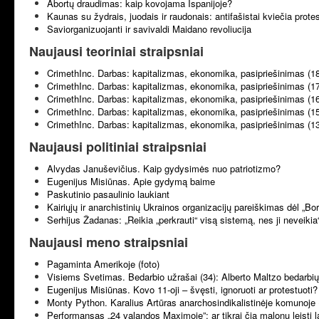
Abortų draudimas: kaip kovojama Ispanijoje?
Kaunas su žydrais, juodais ir raudonais: antifašistai kviečia prote
Saviorganizuojanti ir savivaldi Maidano revoliucija
Naujausi teoriniai straipsniai
CrimethInc. Darbas: kapitalizmas, ekonomika, pasipriešinimas (1
CrimethInc. Darbas: kapitalizmas, ekonomika, pasipriešinimas (1
CrimethInc. Darbas: kapitalizmas, ekonomika, pasipriešinimas (1
CrimethInc. Darbas: kapitalizmas, ekonomika, pasipriešinimas (1
CrimethInc. Darbas: kapitalizmas, ekonomika, pasipriešinimas (1
Naujausi politiniai straipsniai
Alvydas Januševičius. Kaip gydysimės nuo patriotizmo?
Eugenijus Misiūnas. Apie gydymą baime
Paskutinio pasaulinio laukiant
Kairiųjų ir anarchistinių Ukrainos organizacijų pareiškimas dėl „B
Serhijus Žadanas: „Reikia „perkrauti“ visą sistemą, nes ji neveikia
Naujausi meno straipsniai
Pagaminta Amerikoje (foto)
Visiems Svetimas. Bedarbio užrašai (34): Alberto Maltzo bedarbių 
Eugenijus Misiūnas. Kovo 11-oji – švęsti, ignoruoti ar protestuoti?
Monty Python. Karalius Artūras anarchosindikalistinėje komunoje 
Performansas „24 valandos Maximoje”: ar tikrai čia malonu leisti l