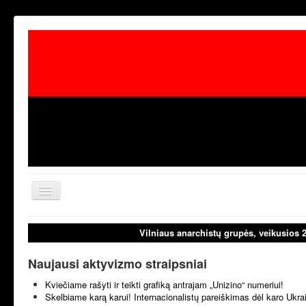
Toggle
Navigation
aktualijos
laisvoji tribūn
Vilniaus anarchistų grupės, veikusios 
Naujausi aktyvizmo straipsniai
Kviečiame rašyti ir teikti grafiką antrajam „Unizino“ numeriui!
Skelbiame karą karui! Internacionalistų pareiškimas dėl karo Ukr