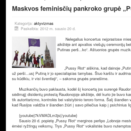
Maskvos feminisčių pankroko grupė „Pus
Kategorija:
aktyvizmas
Paskelbta: 2012 m. sausio 20 d.
Nelegalius koncertus neįprastose miesto v
aikštėje ant apvalios viešųjų ceremonijų be
Putinas perš...ko“. Aštuonios grupės muzi
„Pussy Riot“ aiškina, kad dainoje „Putinas 
už perši...usį Putiną ir jo specialiąsias tarnybas. Šiuo karštu ir audri
su kūdikiu, ir visi šventieji“, – sakoma grupės pranešime.
Muzikančių buvo paklausta, kodėl šį koncertą jos surengė Raudonojoje
sėdimąjį disidentų protestą Raudonojoje aikštėje, dėl kurio jie buvo kan
tik autoritarizmo, kontrolės bei valstybinio teroro forma. Šalį šiandie
kad Rusijos valdžia ir šiandien žiūri į savo piliečius kaip į psichiniu
{youtube}7kVMADLm3js{/youtube}
Sausio 20 d. popietę „Pussy Riot“ merginos perlipo „Lobnoje mesto“ ju
ėmėsi ryžtingų veiksmų. Trys „Pussy Riot“ vokalistės buvo nutemptos 