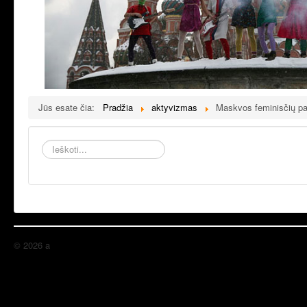
Jūs esate čia:
Pradžia
aktyvizmas
Maskvos feminisčių pan
Ieškoti...
© 2026 a