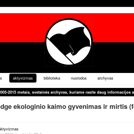
s
aktyvizmas
biblioteka
nuorodos
archyvas
2005-2015 metais, svetainės archyvas, kuriame rasite daug informacijos a
dge ekologinio kaimo gyvenimas ir mirtis (f
aktyvizmas