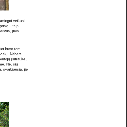
kmingai veikusi
gatvę – taip
mentus, juos
iai buvo tam
priekį. Nebėra
ntojų įsitraukė į
me. Ne, šių
, svarbiausia, jie