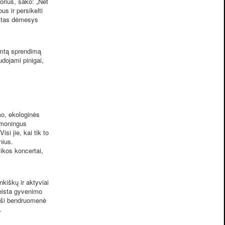
torius, sako: „Net
s ir persikelti
uktas dėmesys
imtą sprendimą
dojami pinigai,
o, ekologinės
ąmoningus
si jie, kai tik to
nius.
ikos koncertai,
kiškų ir aktyviai
keista gyvenimo
, ši bendruomenė
.