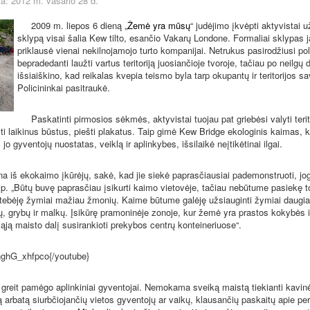
a: 2012 m. vasario 28 d.
2009 m. liepos 6 dieną „
Žemė yra mūsų
“ judėjimo įkvėpti aktyvistai 
sklypą visai šalia Kew tilto, esančio Vakarų Londone. Formaliai sklypas 
priklausė vienai nekilnojamojo turto kompanijai. Netrukus pasirodžiusi pol
bepradedanti laužti vartus teritoriją juosiančioje tvoroje, tačiau po neilgų 
išsiaiškino, kad reikalas kvepia teismo byla tarp okupantų ir teritorijos sa
Policininkai pasitraukė.
Paskatinti pirmosios sėkmės, aktyvistai tuojau pat griebėsi valyti terit
yti laikinus būstus, piešti plakatus. Taip gimė Kew Bridge ekologinis kaimas, k
į jo gyventojų nuostatas, veiklą ir aplinkybes, išsilaikė neįtikėtinai ilgai.
iš ekokaimo įkūrėjų, sakė, kad jie siekė paprasčiausiai pademonstruoti, j
aip. „Būtų buvę paprasčiau įsikurti kaimo vietovėje, tačiau nebūtume pasiekę t
ebėję žymiai mažiau žmonių. Kaime būtume galėję užsiauginti žymiai daugia
gų, grybų ir malkų. Įsikūrę pramoninėje zonoje, kur žemė yra prastos kokybės i
ąją maisto dalį susirankioti prekybos centrų konteineriuose“.
hG_xhfpco{/youtube}
it pamėgo aplinkiniai gyventojai. Nemokama sveiką maistą tiekianti kavin
ą arbatą siurbčiojančių vietos gyventojų ar vaikų, klausančių paskaitų apie pe