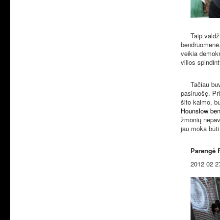
Taip valdžios
bendruomenė. V
veikia demokra
vilios spindin
Tačiau buvusi
pasiruošę. Pri
šito kaimo, b
Hounslow be
žmonių nepavyk
jau moka būti 
Parengė 
2012 02 2