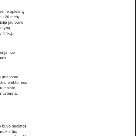
užėmė apleistą
jau 20 metų
icija jau buvo
derybų
vininkų.
oriją nuo
uris,
og įmanoma
okio efekto, nes
u maisto,
r užteršta,
ė buvo nuolatos
rmakultūrą,