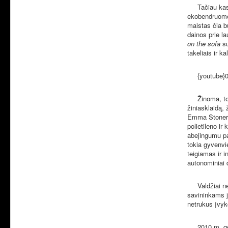
Tačiau kas gi 
ekobendruomen
maistas čia b
dainos prie la
on the sofa
su
takeliais ir 
{youtube}0i
Žinoma, tokia
žiniasklaidą, 
Emma Stoner: „
polietileno ir
abejingumu pa
tokia gyvenvi
teigiamas ir i
autonominiai d
Valdžiai net 
savininkams j
netrukus įvyko
2010 m. geguž