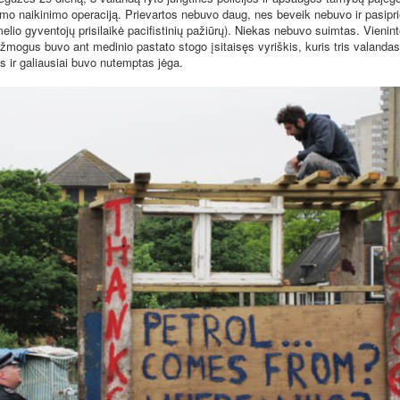
mo naikinimo operaciją. Prievartos nebuvo daug, nes beveik nebuvo ir pasipr
elio gyventojų prisilaikė pacifistinių pažiūrų). Niekas nebuvo suimtas. Vienint
 žmogus buvo ant medinio pastato stogo įsitaisęs vyriškis, kuris tris valanda
s ir galiausiai buvo nutemptas jėga.