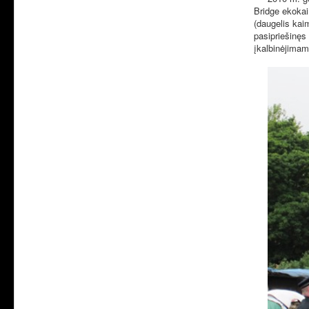
Bridge ekokai
(daugelis kaim
pasipriešinęs
įkalbinėjimam