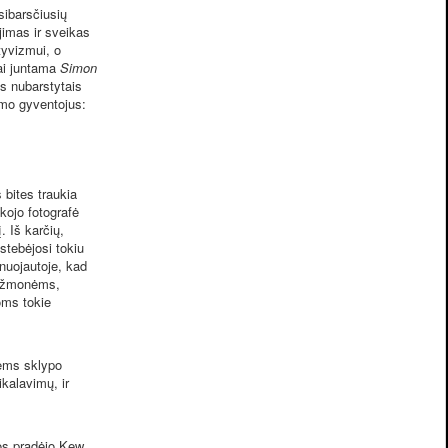
sibarsčiusių
jimas ir sveikas
tyvizmui, o
iai juntama
Simon
s nubarstytais
imo gyventojus:
bites traukia
kojo fotografė
. Iš karčių,
 stebėjosi tokiu
nuojautoje, kad
s žmonėms,
ioms tokie
iems sklypo
kalavimų, ir
os pradėjo Kew