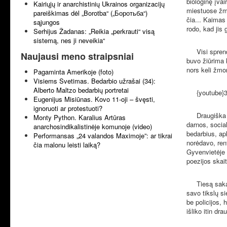
biologinę įvai
Kairiųjų ir anarchistinių Ukrainos organizacijų
miestuose žmon
pareiškimas dėl „Borotba“ („Боротьба“)
čia... Kaimas
sąjungos
rodo, kad jis 
Serhijus Žadanas: „Reikia „perkrauti“ visą
sistemą, nes ji neveikia“
Visi sprendi
Naujausi meno straipsniai
buvo žiūrima 
nors keli žmo
Pagaminta Amerikoje (foto)
Visiems Svetimas. Bedarbio užrašai (34):
Alberto Maltzo bedarbių portretai
{youtube}33
Eugenijus Misiūnas. Kovo 11-oji – švęsti,
ignoruoti ar protestuoti?
Draugiška ir 
Monty Python. Karalius Artūras
darnos, socia
anarchosindikalistinėje komunoje (video)
bedarbius, apl
Performansas „24 valandos Maximoje”: ar tikrai
norėdavo, rent
čia malonu leisti laiką?
Gyvenvietėje 
poezijos skait
Tiesą sakant,
savo tikslų s
be policijos,
išliko itin dr