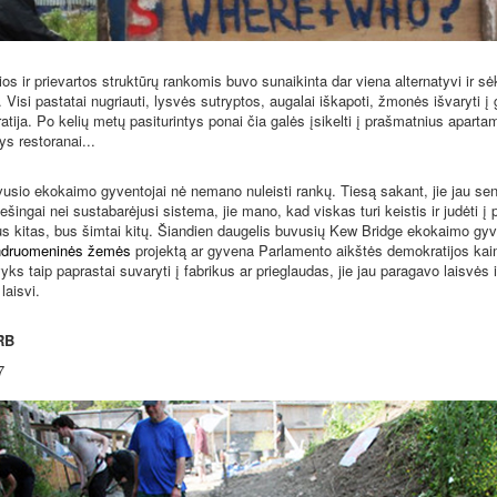
 ir prievartos struktūrų rankomis buvo sunaikinta dar viena alternatyvi ir sė
isi pastatai nugriauti, lysvės sutryptos, augalai iškapoti, žmonės išvaryti į 
tija. Po kelių metų pasiturintys ponai čia galės įsikelti į prašmatnius aparta
tys restoranai...
o ekokaimo gyventojai nė nemano nuleisti rankų. Tiesą sakant, jie jau sen
ešingai nei sustabarėjusi sistema, jie mano, kad viskas turi keistis ir judėti į 
us kitas, bus šimtai kitų. Šiandien daugelis buvusių Kew Bridge ekokaimo gyve
ndruomeninės žemės
projektą ar gyvena Parlamento aikštės demokratijos kai
s taip paprastai suvaryti į fabrikus ar prieglaudas, jie jau paragavo laisvės ir
laisvi.
RB
7