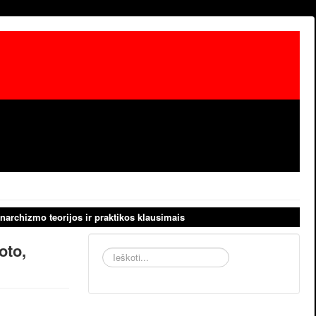
narchizmo teorijos ir praktikos klausimais
oto,
Ieškoti...