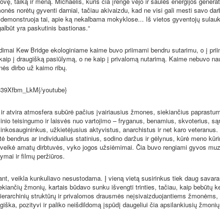
rovę, taiką ir meną. Michaelis, kuris čia įrengė vėjo ir saulės energijos genera
ės norėtų gyventi darniai, tačiau akivaizdu, kad ne visi gali mesti savo darbu
 demonstruoja tai, apie ką nekalbama mokyklose... Iš vietos gyventojų sula
galbūt yra paskutinis bastionas.“
mai Kew Bridge ekologiniame kaime buvo priimami bendru sutarimu, o į pri
kaip į draugišką pasiūlymą, o ne kaip į privalomą nutarimą. Kaime nebuvo nau
nės dirbo už kaimo ribų.
9Xfbm_LkM{/youtube}
atvira atmosfera subūrė pačius įvairiausius žmones, siekiančius paprastum
linio teisingumo ir laisvės nuo vartojimo – fryganus, benamius, skvoterius, s
inkosaugininkus, užkietėjusius aktyvistus, anarchistus ir net karo veteranus. Vi
ė bendrus ar individualius statinius, sodino daržus ir gėlynus, kūrė meno kūri
veikė amatų dirbtuvės, vyko jogos užsiėmimai. Čia buvo rengiami gyvos muz
ymai ir filmų peržiūros.
 veikla kunkuliavo nesustodama. Į vieną vietą susirinkus tiek daug savaran
iekiančių žmonių, kartais būdavo sunku išvengti trinties, tačiau, kaip bebūtų 
 hierarchinių struktūrų ir privalomos drausmės neįsivaizduojantiems žmonėms
augiška, pozityvi ir paliko neišdildomą įspūdį daugeliui čia apsilankiusių žmonių