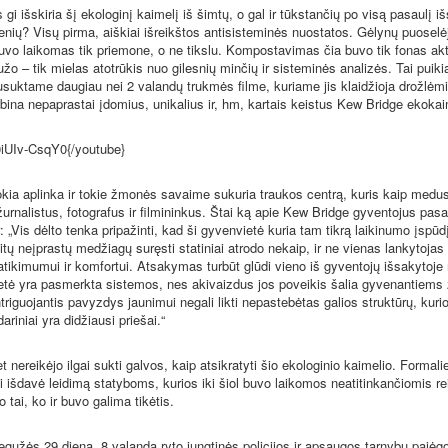
išskiria šį ekologinį kaimelį iš šimtų, o gal ir tūkstančių po visą pasaulį iš
ių? Visų pirma, aiškiai išreikštos antisisteminės nuostatos. Gėlynų puoselė
uvo laikomas tik priemone, o ne tikslu. Kompostavimas čia buvo tik fonas ak
užo – tik mielas atotrūkis nuo gilesnių minčių ir sisteminės analizės. Tai puik
suktame daugiau nei 2 valandų trukmės filme, kuriame jis klaidžioja drožlėmi
kalbina nepaprastai įdomius, unikalius ir, hm, kartais keistus Kew Bridge ekoka
UIv-CsqY0{/youtube}
 aplinka ir tokie žmonės savaime sukuria traukos centrą, kuris kaip medus 
žurnalistus, fotografus ir filmininkus. Štai ką apie Kew Bridge gyventojus pasa
Vis dėlto tenka pripažinti, kad ši gyvenvietė kuria tam tikrą laikinumo įspūdį
 kitų neįprastų medžiagų suręsti statiniai atrodo nekaip, ir ne vienas lankytojas
tikimumui ir komfortui. Atsakymas turbūt glūdi vieno iš gyventojų išsakytoje 
etė yra pasmerkta sistemos, nes akivaizdus jos poveikis šalia gyvenantiem
ntriguojantis pavyzdys jaunimui negali likti nepastebėtas galios struktūrų, kur
ariniai yra didžiausi priešai.“
nereikėjo ilgai sukti galvos, kaip atsikratyti šio ekologinio kaimelio. Formal
i išdavė leidimą statyboms, kurios iki šiol buvo laikomos neatitinkančiomis rei
 tai, ko ir buvo galima tikėtis.
ės 29 dieną, 8 valandą ryto jungtinės policijos ir apsaugos tarnybų pajėg