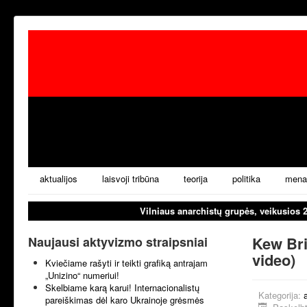
aktualijos
laisvoji tribūna
teorija
politika
mena
Vilniaus anarchistų grupės, veikusios 
Kew Bri
Naujausi aktyvizmo straipsniai
video)
Kviečiame rašyti ir teikti grafiką antrajam
„Unizino“ numeriui!
Skelbiame karą karui! Internacionalistų
Kategorija:
pareiškimas dėl karo Ukrainoje grėsmės