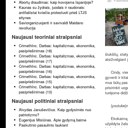
Paskelbt
Abortų draudimas: kaip kovojama Ispanijoje?
Kaunas su žydrais, juodais ir raudonais:
antifašistai kviečia protestuoti prieš LTJS
eitynes
Saviorganizuojanti ir savivaldi Maidano
revoliucija
Naujausi teoriniai straipsniai
CrimethInc. Darbas: kapitalizmas, ekonomika,
pasipriešinimas (18)
šiukšlių, stat
CrimethInc. Darbas: kapitalizmas, ekonomika,
atsižvelgiant 
pasipriešinimas (17)
CrimethInc. Darbas: kapitalizmas, ekonomika,
pasipriešinimas (16)
Cindy, viena 
CrimethInc. Darbas: kapitalizmas, ekonomika,
gyventi ir kit
pasipriešinimas (15)
mus būtų past
CrimethInc. Darbas: kapitalizmas, ekonomika,
prisirinkti uo
pasipriešinimas (13)
turėjome didži
Naujausi politiniai straipsniai
{youtube}ng
Alvydas Januševičius. Kaip gydysimės nuo
patriotizmo?
Ekokaimą gre
Eugenijus Misiūnas. Apie gydymą baime
užpildyta žali
Paskutinio pasaulinio laukiant