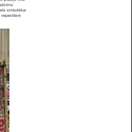
iešinimo
elis simboliškai
s nepasidavė