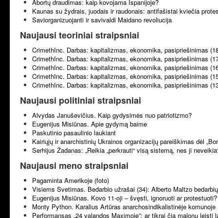
Abortų draudimas: kaip kovojama Ispanijoje?
Kaunas su žydrais, juodais ir raudonais: antifašistai kviečia prote
Saviorganizuojanti ir savivaldi Maidano revoliucija
Naujausi teoriniai straipsniai
CrimethInc. Darbas: kapitalizmas, ekonomika, pasipriešinimas (1
CrimethInc. Darbas: kapitalizmas, ekonomika, pasipriešinimas (1
CrimethInc. Darbas: kapitalizmas, ekonomika, pasipriešinimas (1
CrimethInc. Darbas: kapitalizmas, ekonomika, pasipriešinimas (1
CrimethInc. Darbas: kapitalizmas, ekonomika, pasipriešinimas (1
Naujausi politiniai straipsniai
Alvydas Januševičius. Kaip gydysimės nuo patriotizmo?
Eugenijus Misiūnas. Apie gydymą baime
Paskutinio pasaulinio laukiant
Kairiųjų ir anarchistinių Ukrainos organizacijų pareiškimas dėl „B
Serhijus Žadanas: „Reikia „perkrauti“ visą sistemą, nes ji neveikia
Naujausi meno straipsniai
Pagaminta Amerikoje (foto)
Visiems Svetimas. Bedarbio užrašai (34): Alberto Maltzo bedarbių 
Eugenijus Misiūnas. Kovo 11-oji – švęsti, ignoruoti ar protestuoti?
Monty Python. Karalius Artūras anarchosindikalistinėje komunoje 
Performansas „24 valandos Maximoje”: ar tikrai čia malonu leisti l