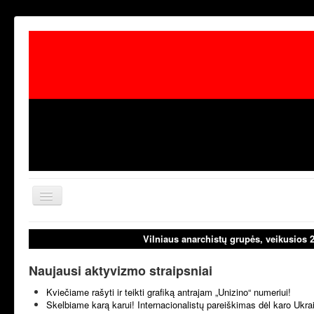
Toggle
Navigation
aktualijos
laisvoji tribūn
Vilniaus anarchistų grupės, veikusios 
Naujausi aktyvizmo straipsniai
Kviečiame rašyti ir teikti grafiką antrajam „Unizino“ numeriui!
Skelbiame karą karui! Internacionalistų pareiškimas dėl karo Ukr