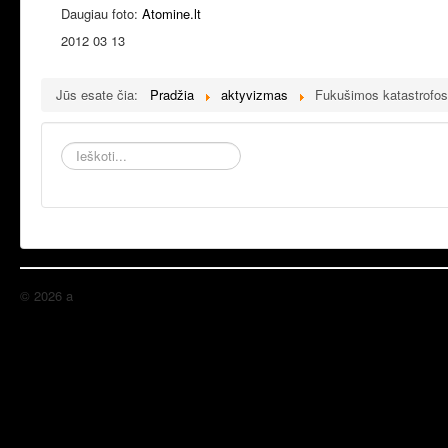
Daugiau foto:
Atomine.lt
2012 03 13
Jūs esate čia:
Pradžia
aktyvizmas
Fukušimos katastrofos m
Ieškoti...
© 2026 a