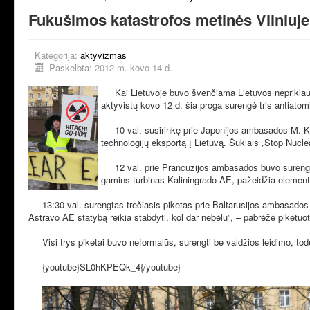
Fukušimos katastrofos metinės Vilniuje 
Kategorija:
aktyvizmas
Paskelbta: 2012 m. kovo 14 d.
Kai Lietuvoje buvo švenčiama Lietuvos nepriklaus
aktyvistų kovo 12 d. šia proga surengė tris antiatom
10 val. susirinkę prie Japonijos ambasados M. K.
technologijų eksportą į Lietuvą. Šūkiais „Stop Nuclea
12 val. prie Prancūzijos ambasados buvo surengtas 
gamins turbinas Kaliningrado AE, pažeidžia elementa
13:30 val. surengtas trečiasis piketas prie Baltarusijos ambasados 
Astravo AE statybą reikia stabdyti, kol dar nebėlu”, – pabrėžė piketuot
Visi trys piketai buvo neformalūs, surengti be valdžios leidimo, tod
{youtube}SL0hKPEQk_4{/youtube}