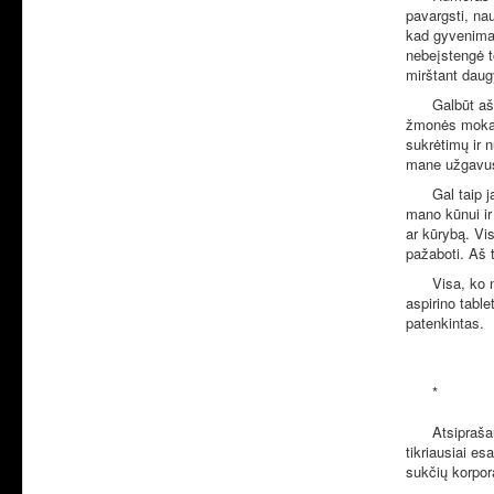
pavargsti, na
kad gyvenimas 
nebeįstengė to
mirštant daug
Galbūt aš
žmonės moka j
sukrėtimų ir 
mane užgavusi
Gal taip j
mano kūnui ir
ar kūrybą. Vi
pažaboti. Aš 
Visa, ko 
aspirino table
patenkintas.
*
Atsipraša
tikriausiai es
sukčių korpora