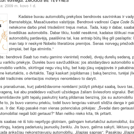
Kurt Vonnegut. ŽMOGUS BE TĖVYNĖS
a: 2009 m. kovo 1 d.
Kadaise buvau automobilių prekybos bendrovės savininkas ir vady
Barnsteiblyje, Masačiusetso valstijoje. Bendrovė vadinosi
Cape Code S
netekome darbo prieš trisdešimt trejus metus. Tada, kaip ir dabar, saab
švediškas automobilis. Dabar tikiu, kodėl nesėkmė, kadaise ištikusi ma
automobilių pardavėją, paaiškina tai, kas antraip būtų likę gili paslaptis:
man taip ir neskyrė Nobelio literatūros premijos. Senas norvegų priežod
pimpiai, bet ilga atmintis.“
tės: bendrovė
Saab
tuo metu gamino vienintelį modelį, dvejų durelių sedaną,
su varikliu priekyje. Durelės buvo savižudiškos: jos atsidarydavo automobilio 
mobilio variklis, skirtingai negu visų kitų, bet kaip jūsų vejapjovės ir pakabin
e keturtaktis, o dvitaktis. Taigi kaskart įsipildamas į baką benzino, turėjai įlie
dėl tradicinės orientacijos moterys nenorėdavo to daryti.
is pranašumas, kurį pabrėždavome norėdami įsiūlyti pirkėjui saabą, buvo tas,
svageną, kai abu pradėdavo važiuoti užsidegus žaliam šviesoforo signalui. Bet 
pamiršdavote įpilti tepalų paskutinį kartą pildamas benziną, jūs su automobiliu
Be to, jis buvo varomu priekiu, todėl buvo lengviau vairuoti slidžia danga ir gal
us. Ir dar. Kaip pasakė man vienas potencialus pirkėjas: „Švedai daro geriausi
utomobiliai negali būti geriausi?“ Man neliko nieko kita, tik pritarti.
ais saabas nė iš tolo neprilygo glotniam, galingam keturtakčiui automobiliui, š
rtingų, karjerą padariusių jaunuolių ženklu. Jis buvo, galima sakyti, lėktuvų 
iekada anksčiau nekonstravusių automobilių, „šlapias sapnas“. Pasakiau „šlap