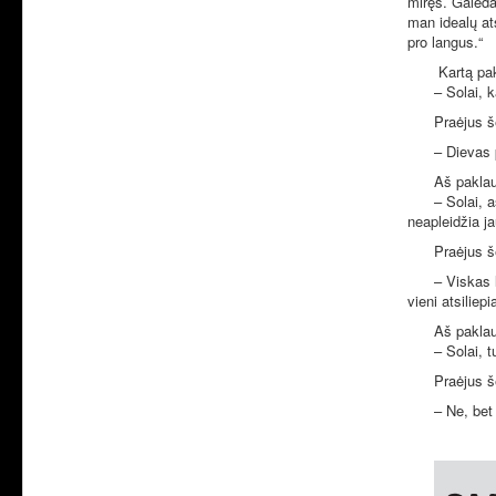
miręs. Galėda
man idealų at
pro langus.“
Kartą pak
– Solai, 
Praėjus 
– Dievas 
Aš paklau
– Solai, 
neapleidžia j
Praėjus 
– Viskas 
vieni atsiliep
Aš paklau
– Solai, t
Praėjus 
– Ne, bet