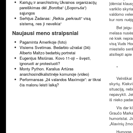
Kairiųjų ir anarchistinių Ukrainos organizacijų
Įdėmiai klaus
pareiškimas dėl „Borotba“ („Боротьба“)
variklio skyr
sąjungos
valdomo velenė
Serhijus Žadanas: „Reikia „perkrauti“ visą
kur nors nuėję
sistemą, nes ji neveikia“
Bet jeigu
Naujausi meno straipsniai
melasa nusėsd
nė kiek nepra
Pagaminta Amerikoje (foto)
visą Vuds Hou
Visiems Svetimas. Bedarbio užrašai (34):
miestelio senb
Alberto Maltzo bedarbių portretai
atsiliepti api
Eugenijus Misiūnas. Kovo 11-oji – švęsti,
ignoruoti ar protestuoti?
*
Monty Python. Karalius Artūras
anarchosindikalistinėje komunoje (video)
Velniškai
Performansas „24 valandos Maximoje”: ar tikrai
skyrių. Kiekvi
čia malonu leisti laiką?
situaciją, neb
nepavykti. Jei
iš nieko pada
Vis dar k
Graučo Markso
humoristai. Ji
„Alavinių žmo
Humoras –