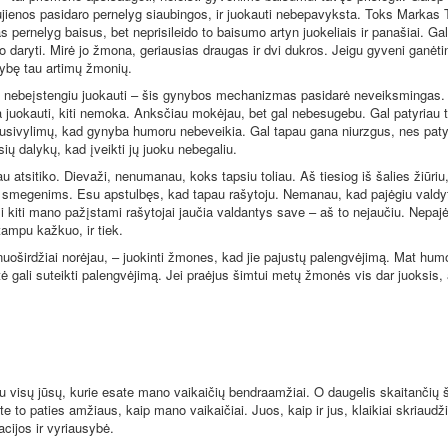
ujienos pasidaro pernelyg siaubingos, ir juokauti nebepavyksta. Toks Markas
pernelyg baisus, bet neprisileido to baisumo artyn juokeliais ir panašiai. Gali
 daryti. Mirė jo žmona, geriausias draugas ir dvi dukros. Jeigu gyveni ganėtin
ybę tau artimų žmonių.
 nebeįstengiu juokauti – šis gynybos mechanizmas pasidarė neveiksmingas. 
uokauti, kiti nemoka. Anksčiau mokėjau, bet gal nebesugebu. Gal patyriau 
nusivylimų, kad gynyba humoru nebeveikia. Gal tapau gana niurzgus, nes paty
ų dalykų, kad įveikti jų juoku nebegaliu.
au atsitiko. Dievaži, nenumanau, koks tapsiu toliau. Aš tiesiog iš šalies žiūriu
 smegenims. Esu apstulbęs, kad tapau rašytoju. Nemanau, kad pajėgiu valdy
si kiti mano pažįstami rašytojai jaučia valdantys save – aš to nejaučiu. Nepaj
tampu kažkuo, ir tiek.
nuoširdžiai norėjau, – juokinti žmones, kad jie pajustų palengvėjimą. Mat humo
tė gali suteikti palengvėjimą. Jei praėjus šimtui metų žmonės vis dar juoksis, 
u visų jūsų, kurie esate mano vaikaičių bendraamžiai. O daugelis skaitančių 
ate to paties amžiaus, kaip mano vaikaičiai. Juos, kaip ir jus, klaikiai skriaudž
cijos ir vyriausybė.