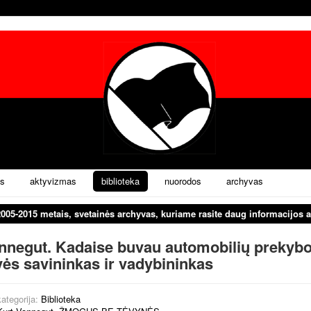
s
aktyvizmas
biblioteka
nuorodos
archyvas
2005-2015 metais, svetainės archyvas, kuriame rasite daug informacijos a
nnegut. Kadaise buvau automobilių prekyb
ės savininkas ir vadybininkas
ategorija:
Biblioteka