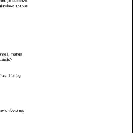
alsu jis duodavo
aišiodavo snapus
lbamės, manęs
spūdis?
itus. Tiesiog
 savo ribotumą.