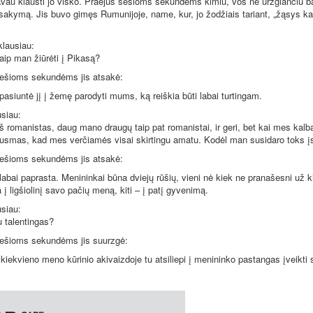
vau klausti jo visko. Praėjus šešioms sekundėms kimiu, vos ne urzgiančiu b
sakymą. Jis buvo gimęs Rumunijoje, name, kur, jo žodžiais tariant, „žąsys k
lausiau:
kaip man žiūrėti į Pikasą?
šešioms sekundėms jis atsakė:
pasiuntė jį į žemę parodyti mums, ką reiškia būti labai turtingam.
siau:
aš romanistas, daug mano draugų taip pat romanistai, ir geri, bet kai mes ka
ausmas, kad mes verčiamės visai skirtingu amatu. Kodėl man susidaro toks į
šešioms sekundėms jis atsakė:
labai paprasta. Menininkai būna dviejų rūšių, vieni nė kiek ne pranašesni už k
ia į ligšiolinį savo pačių meną, kiti – į patį gyvenimą.
siau:
u talentingas?
šešioms sekundėms jis suurzgė:
 kiekvieno meno kūrinio akivaizdoje tu atsiliepi į menininko pastangas įveikti