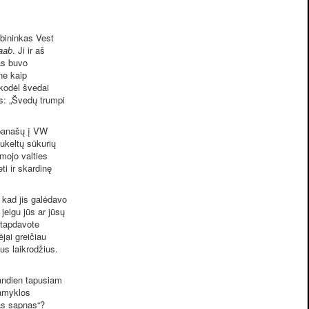
bininkas Vest
aab
. Ji ir aš
as buvo
ne kaip
 kodėl švedai
is: „Švedų trumpi
 panašų į VW
sukeltų sūkurių
amojo valties
ti ir skardinę
 kad jis galėdavo
jeigu jūs ar jūsų
 tapdavote
ėjai greičiau
us laikrodžius.
iandien tapusiam
gamyklos
ias sapnas“?