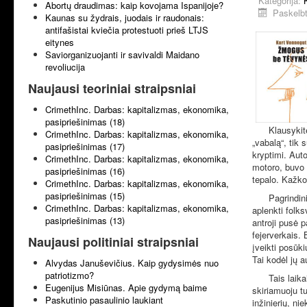
Kategorija:
Abortų draudimas: kaip kovojama Ispanijoje?
Paskelbt
Kaunas su žydrais, juodais ir raudonais:
antifašistai kviečia protestuoti prieš LTJS
eitynes
Saviorganizuojanti ir savivaldi Maidano
revoliucija
Naujausi teoriniai straipsniai
CrimethInc. Darbas: kapitalizmas, ekonomika,
pasipriešinimas (18)
Klausyki
CrimethInc. Darbas: kapitalizmas, ekonomika,
„vabalą“, tik 
pasipriešinimas (17)
kryptimi. Auto
CrimethInc. Darbas: kapitalizmas, ekonomika,
motoro, buvo n
pasipriešinimas (16)
tepalo. Kažko
CrimethInc. Darbas: kapitalizmas, ekonomika,
pasipriešinimas (15)
Pagrindin
CrimethInc. Darbas: kapitalizmas, ekonomika,
aplenkti folk
pasipriešinimas (13)
antroji pusė 
fejerverkais. 
Naujausi politiniai straipsniai
įveikti posūki
Tai kodėl jų a
Alvydas Januševičius. Kaip gydysimės nuo
patriotizmo?
Tais laik
Eugenijus Misiūnas. Apie gydymą baime
skiriamuoju tu
Paskutinio pasaulinio laukiant
inžinierių, n