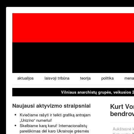
aktualijos
laisvoji tribūna
teorija
politika
mena
Vilniaus anarchistų grupės, veikusios 
Kurt Vo
Naujausi aktyvizmo straipsniai
bendrov
Kviečiame rašyti ir teikti grafiką antrajam
„Unizino“ numeriui!
Skelbiame karą karui! Internacionalistų
Aukštesnė k
pareiškimas dėl karo Ukrainoje grėsmės