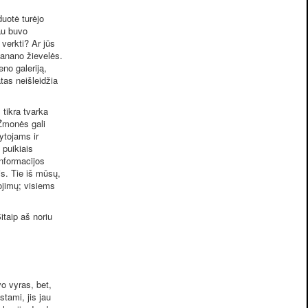
uotė turėjo
au buvo
 verkti? Ar jūs
 banano žievelės.
no galeriją,
as neišleidžia
tikra tvarka
 Žmonės gali
ytojams ir
 puikiais
informacijos
ais. Tie iš mūsų,
ojimų; visiems
itaip aš noriu
o vyras, bet,
stami, jis jau