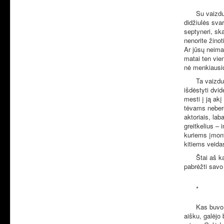
Su vaizdu
didžiulės sva
septyneri, ska
nenorite žinot
Ar jūsų neima
matai ten vie
nė menkiausi
Ta vaizdu
išdėstyti dvi
mesti į ją akį
tėvams nebere
aktoriais, la
greitkelius – 
kuriems įmont
kitiems veida
Štai aš k
pabrėžti savo 
*
Kas buvo 
aišku, galėjo 