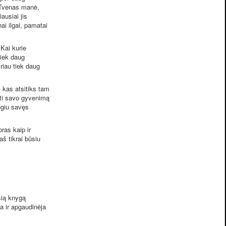
 Tvenas manė,
ausiai jis
ai ilgai, pamatai
Kai kurie
tiek daug
riau tiek daug
, kas atsitiks tam
ti savo gyvenimą
ėgiu savęs
ras kaip ir
aš tikrai būsiu
šią knygą
ia ir apgaudinėja