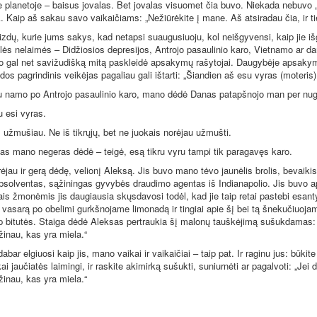
je planetoje – baisus jovalas. Bet jovalas visuomet čia buvo. Niekada nebuvo 
iek. Kaip aš sakau savo vaikaičiams: „Nežiūrėkite į mane. Aš atsiradau čia, ir ti
zdų, kurie jums sakys, kad netapsi suaugusiuoju, kol neišgyvensi, kaip jie i
ulės nelaimės – Didžiosios depresijos, Antrojo pasaulinio karo, Vietnamo ar da
 o gal net savižudišką mitą paskleidė apsakymų rašytojai. Daugybėje apsaky
os pagrindinis veikėjas pagaliau gali ištarti: „Šiandien aš esu vyras (moteris)
u namo po Antrojo pasaulinio karo, mano dėdė Danas patapšnojo man per nugar
u esi vyras.
į užmušiau. Ne iš tikrųjų, bet ne juokais norėjau užmušti.
as mano negeras dėdė – teigė, esą tikru vyru tampi tik paragavęs karo.
rėjau ir gerą dėdę, velionį Aleksą. Jis buvo mano tėvo jaunėlis brolis, bevaiki
absolventas, sąžiningas gyvybės draudimo agentas iš Indianapolio. Jis buvo ap
ais žmonėmis jis daugiausia skųsdavosi todėl, kad jie taip retai pastebi esant
vasarą po obelimi gurkšnojame limonadą ir tingiai apie šį bei tą šnekučiuoja
 bitutės. Staiga dėdė Aleksas pertraukia šį malonų tauškėjimą sušukdamas: 
žinau, kas yra miela.“
abar elgiuosi kaip jis, mano vaikai ir vaikaičiai – taip pat. Ir raginu jus: būkite 
ai jaučiatės laimingi, ir raskite akimirką sušukti, suniurnėti ar pagalvoti: „Jei 
žinau, kas yra miela.“