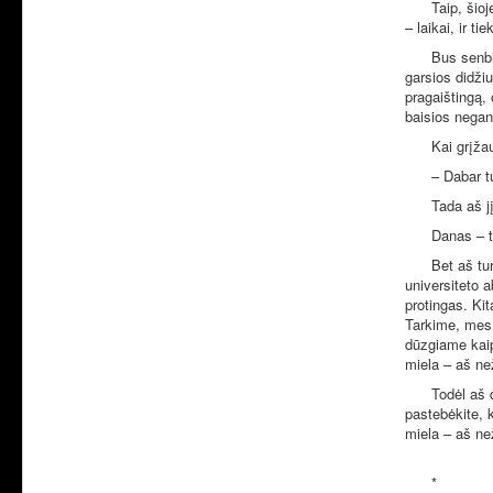
Taip, šio
– laikai, ir t
Bus senbi
garsios didži
pragaištingą,
baisios negand
Kai grįža
– Dabar t
Tada aš j
Danas – t
Bet aš tu
universiteto 
protingas. Kit
Tarkime, mes 
dūzgiame kaip
miela – aš ne
Todėl aš d
pastebėkite, k
miela – aš ne
*