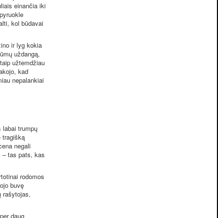
iais einančia iki
spyruokle
alti, kol būdavai
ino ir lyg kokia
 dūmų uždangą,
itaip užtemdžiau
akojo, kad
miau nepalankiai
š labai trumpų
 tragišką
scena negali
į – tas pats, kas
rtotinai rodomos
tojo buvę
ų rašytojas,
 per daug