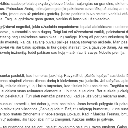
ykitės: saabo prietaisų skydelyje buvo žiedas, sujungtas su grandine, skriemul
iaus. Patraukus žiedą, tolimajame gale jis pakeldavo savotišką užuolaidą ant 
lio, įmontuoto už priekinių grotelių. Įtaiso paskirtis buvo neleisti varikliui atš
s. Taigi jei grįždavai gana greitai, variklis iš karto vėl užsivesdavo.
 grįždavai negreitai, jokia užuolaida nepadėdavo: tepalai atsiskirdavo nuo benz
avo į automobilio bako dugną. Taigi kai vėl užvesdavai variklį, paleisdavai
stesnę negu eskadrinis minininkas jūrų mūšyje. Kartą aš per patį vidurdienį š
lo miestelį, kai gal savaitę buvau palikęs saabą stovėjimo aikštelę. Man pas
uviai vis dar balsu spėlioja, iš kur galėjo atsirasti tokia gausybė dūmų. Aš ė
e švedų inžineriją, todėl pakišau sau koją – atėmiau iš savęs Nobelio premiją.
 sunku pasiekti, kad humoras juokintų. Pavyzdžiui, „Katės lopšys“ susideda i
enas atspindi vienos dienos darbą ir kiekvienas yra juokelis. Jei rašyčiau apie
ūtų reikalo skirstyti ją į laiko tarpsnius, kad tikslas būtų pasiektas. Tragiška 
 sudėliosi visus reikiamus elementus, ji būtinai sujaudins. Bet suskelti juokel
ryti pelėkautus. Turi įdėti nemažai pastangų, kad jie užsivožtų reikiamu metu.
lausausi komedijų, bet dabar jų retai pasitaiko. Joms beveik prilygsta tik paka
 televizijos viktorinos „Galvą guldau“. Pažįstu rašytojų humoristų, kurie nus
e tapo rimtais žmonėmis ir nebeįstengia juokauti. Kad ir Maiklas Freinas, brit
nių“ autorius. Jis tapo labai rimtu žmogumi. Kažkas nutiko jo galvoje.
 tai priemonė apsisaugoti, neleisti gyvenimo baisumui tavęs prislėgti. Galop