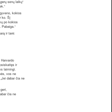
„gerų senų laikų“
ek.“
šgyveno, kokios
r ko. Šį
mų po kokios
. Pabaiga.“
ą ir tarė:
s Harvardo
siskaitęs ir
ys laimingi.
mės, vos ne
„Jei dabar čia ne
geri,
dabar čia ne