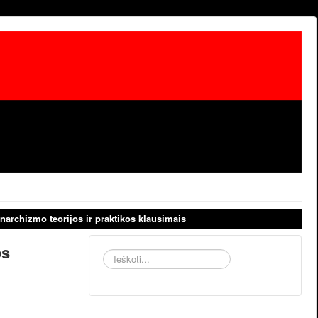
narchizmo teorijos ir praktikos klausimais
os
Ieškoti...