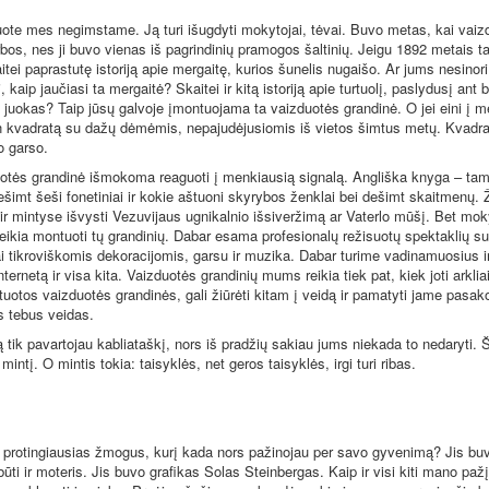
ote mes negimstame. Ją turi išugdyti mokytojai, tėvai. Buvo metas, kai vaizd
rbos, nes ji buvo vienas iš pagrindinių pramogos šaltinių. Jeigu 1892 metais t
itei paprastutę istoriją apie mergaitę, kurios šunelis nugaišo. Ar jums nesinori
i, kaip jaučiasi ta mergaitė? Skaitei ir kitą istoriją apie turtuolį, paslydusį ant
 juokas? Taip jūsų galvoje įmontuojama ta vaizduotės grandinė. O jei eini į me
n kvadratą su dažų dėmėmis, nepajudėjusiomis iš vietos šimtus metų. Kvadrat
o garso.
otės grandinė išmokoma reaguoti į menkiausią signalą. Angliška knyga – tam 
dešimt šeši fonetiniai ir kokie aštuoni skyrybos ženklai bei dešimt skaitmenų.
 ir mintyse išvysti Vezuvijaus ugnikalnio išsiveržimą ar Vaterlo mūšį. Bet mok
ikia montuoti tų grandinių. Dabar esama profesionalų režisuotų spektaklių su
bai tikroviškomis dekoracijomis, garsu ir muzika. Dabar turime vadinamuosius 
internetą ir visa kita. Vaizduotės grandinių mums reikia tiek pat, kiek joti arkli
uotos vaizduotės grandinės, gali žiūrėti kitam į veidą ir pamatyti jame pasak
s tebus veidas.
ą tik pavartojau kabliataškį, nors iš pradžių sakiau jums niekada to nedaryti. Š
mintį. O mintis tokia: taisyklės, net geros taisyklės, irgi turi ribas.
protingiausias žmogus, kurį kada nors pažinojau per savo gyvenimą? Jis buv
būti ir moteris. Jis buvo grafikas Solas Steinbergas. Kaip ir visi kiti mano pažį