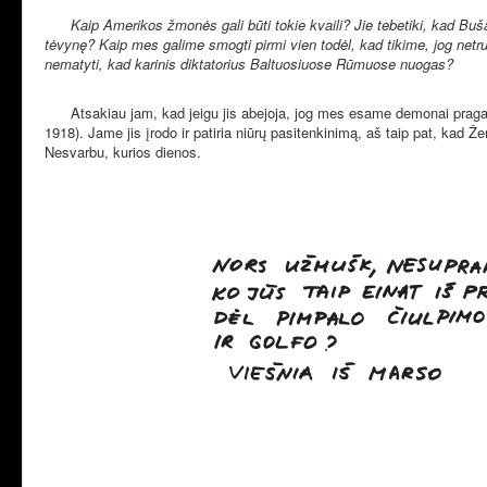
Kaip Amerikos žmonės gali būti tokie kvaili? Jie tebetiki, kad Buša
tėvynę? Kaip mes galime smogti pirmi vien todėl, kad tikime, jog netr
nematyti, kad karinis diktatorius Baltuosiuose Rūmuose nuogas?
Atsakiau jam, kad jeigu jis abejoja, jog mes esame demonai praga
1918). Jame jis įrodo ir patiria niūrų pasitenkinimą, aš taip pat, kad Ž
Nesvarbu, kurios dienos.