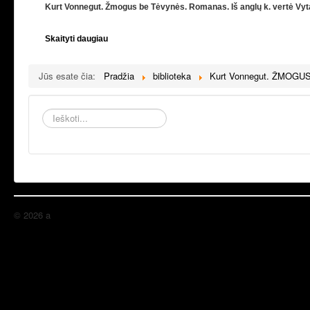
Kurt Vonnegut. Žmogus be Tėvynės.
Romanas. Iš anglų k. vertė Vyta
Skaityti daugiau
Jūs esate čia:
Pradžia
biblioteka
Kurt Vonnegut. ŽMOG
Ieškoti...
© 2026 a