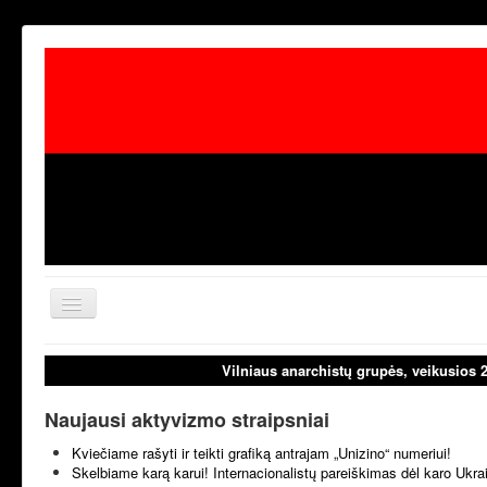
Toggle
Navigation
aktualijos
laisvoji tribūn
Vilniaus anarchistų grupės, veikusios 
Naujausi aktyvizmo straipsniai
Kviečiame rašyti ir teikti grafiką antrajam „Unizino“ numeriui!
Skelbiame karą karui! Internacionalistų pareiškimas dėl karo Ukr