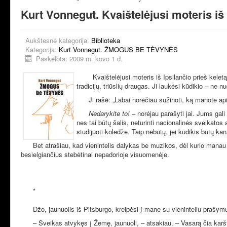
Kurt Vonnegut. Kvaištelėjusi moteris iš 
Aukštesnė kategorija:
Biblioteka
Kategorija:
Kurt Vonnegut. ŽMOGUS BE TĖVYNĖS
Paskelbta: 2009 m. kovo 1 d.
Kvaištelėjusi moteris iš Ipsilančio prieš kele
tradicijų, triūslių draugas. Ji laukėsi kūdikio – ne n
Ji rašė: „Labai norėčiau sužinoti, ką manote api
Nedarykite to!
– norėjau parašyti jai. Jums gali
nes tai būtų šalis, neturinti nacionalinės sveikatos
studijuoti koledže. Taip nebūtų, jei kūdikis būtų ka
Bet atrašiau, kad vienintelis dalykas be muzikos, dėl kurio manau 
besielgiančius stebėtinai nepadorioje visuomenėje.
*
Džo, jaunuolis iš Pitsburgo, kreipėsi į mane su vieninteliu prašym
– Sveikas atvykęs į Žemę, jaunuoli, – atsakiau. – Vasarą čia karštą