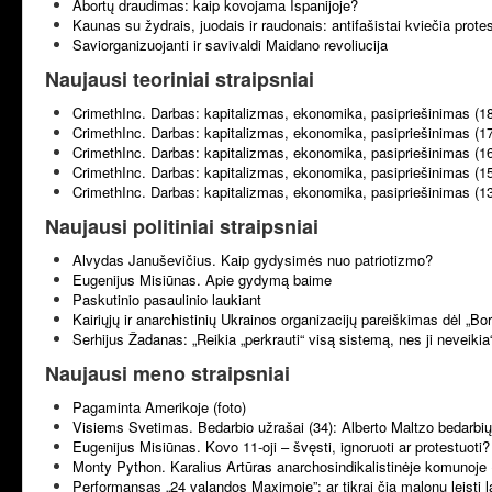
Abortų draudimas: kaip kovojama Ispanijoje?
Kaunas su žydrais, juodais ir raudonais: antifašistai kviečia prote
Saviorganizuojanti ir savivaldi Maidano revoliucija
Naujausi teoriniai straipsniai
CrimethInc. Darbas: kapitalizmas, ekonomika, pasipriešinimas (1
CrimethInc. Darbas: kapitalizmas, ekonomika, pasipriešinimas (1
CrimethInc. Darbas: kapitalizmas, ekonomika, pasipriešinimas (1
CrimethInc. Darbas: kapitalizmas, ekonomika, pasipriešinimas (1
CrimethInc. Darbas: kapitalizmas, ekonomika, pasipriešinimas (1
Naujausi politiniai straipsniai
Alvydas Januševičius. Kaip gydysimės nuo patriotizmo?
Eugenijus Misiūnas. Apie gydymą baime
Paskutinio pasaulinio laukiant
Kairiųjų ir anarchistinių Ukrainos organizacijų pareiškimas dėl „B
Serhijus Žadanas: „Reikia „perkrauti“ visą sistemą, nes ji neveikia
Naujausi meno straipsniai
Pagaminta Amerikoje (foto)
Visiems Svetimas. Bedarbio užrašai (34): Alberto Maltzo bedarbių 
Eugenijus Misiūnas. Kovo 11-oji – švęsti, ignoruoti ar protestuoti?
Monty Python. Karalius Artūras anarchosindikalistinėje komunoje 
Performansas „24 valandos Maximoje”: ar tikrai čia malonu leisti l