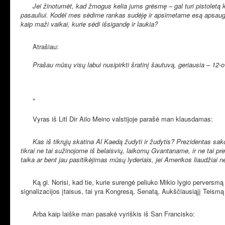
Jei žinotumėt, kad žmogus kelia jums grėsmę – gal turi pistoletą
pasauliui. Kodėl mes sėdime rankas sudėję ir apsimetame esą apsaugoti
kaip maži vaikai, kurie sėdi išsigandę ir laukia?
Atrašiau:
Prašau mūsų visų labui nusipirkti šratinį šautuvą, geriausia – 12-
*
Vyras iš Litl Dir Ailo Meino valstijoje parašė man klausdamas:
Kas iš tikrųjų skatina Al Kaedą žudyti ir žudytis? Prezidentas sa
tikrai ne tai sužinojome iš belaisvių, laikomų Gvantaname, ir ne tai prez
taika ar bent jau pasitikėjimas mūsų lyderiais, jei Amerikos liaudžiai
Ką gi. Norisi, kad tie, kurie surengė peliuko Mikio lygio perversmą 
signalizacijos įtaisus, tai yra Kongresą, Senatą, Aukščiausiąjį Teismą 
Arba kaip laiške man pasakė vyriškis iš San Francisko: