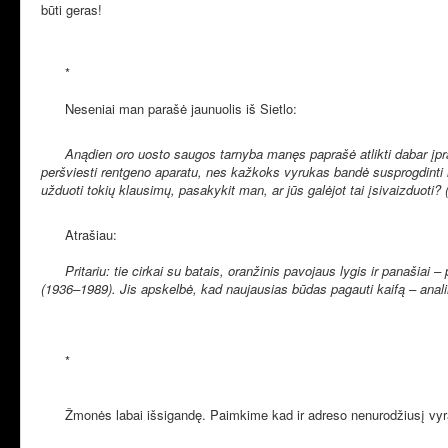
būti geras!
*
Neseniai man parašė jaunuolis iš Sietlo:
Anądien oro uosto saugos tarnyba manęs paprašė atlikti dabar įpra
peršviesti rentgeno aparatu, nes kažkoks vyrukas bandė susprogdinti la
užduoti tokių klausimų, pasakykit man, ar jūs galėjot tai įsivaizduoti
Atrašiau:
Pritariu: tie cirkai su batais, oranžinis pavojaus lygis ir panašia
(1936–1989). Jis apskelbė, kad naujausias būdas pagauti kaifą – analin
*
Žmonės labai išsigandę. Paimkime kad ir adreso nenurodžiusį vyrą