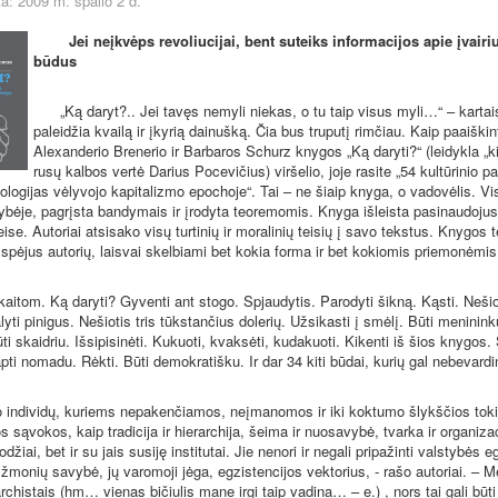
a: 2009 m. spalio 2 d.
Jei neįkvėps revoliucijai, bent suteiks informacijos apie įvair
būdus
„Ką daryt?.. Jei tavęs nemyli niekas, o tu taip visus myli…“ – kartais
paleidžia kvailą ir įkyrią dainušką. Čia bus truputį rimčiau. Kaip paaiškin
Alexanderio Brenerio ir Barbaros Schurz knygos „Ką daryti?“ (leidykla „k
rusų kalbos vertė Darius Pocevičius) viršelio, joje rasite „54 kultūrinio p
ologijas vėlyvojo kapitalizmo epochoje“. Tai – ne šiaip knyga, o vadovėlis. Vi
alybėje, pagrįsta bandymais ir įrodyta teoremomis. Knyga išleista pasinaudojus
ise. Autoriai atsisako visų turtinių ir moralinių teisių į savo tekstus. Knygos te
spėjus autorių, laisvai skelbiami bet kokia forma ir bet kokiomis priemonėmis
kaitom. Ką daryti? Gyventi ant stogo. Spjaudytis. Parodyti šikną. Kąsti. Nešio
lyti pinigus. Nešiotis tris tūkstančius dolerių. Užsikasti į smėlį. Būti meninink
ti skaidriu. Išsipisinėti. Kukuoti, kvaksėti, kudakuoti. Kikenti iš šios knygos.
apti nomadu. Rėkti. Būti demokratišku. Ir dar 34 kiti būdai, kurių gal nebevardi
o individų, kuriems nepakenčiamos, neįmanomos ir iki koktumo šlykščios tok
 sąvokos, kaip tradicija ir hierarchija, šeima ir nuosavybė, tvarka ir organiza
džiai, bet ir su jais susiję institutai. Jie nenori ir negali pripažinti valstybės 
 žmonių savybė, jų varomoji jėga, egzistencijos vektorius, - rašo autoriai. – M
chistais (hm… vienas bičiulis mane irgi taip vadina… – e.) , nors tai gali būti