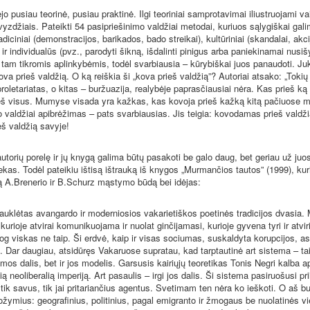
o pusiau teorinė, pusiau praktinė. Ilgi teoriniai samprotavimai iliustruojami va
vyzdžiais. Pateikti 54 pasipriešinimo valdžiai metodai, kuriuos sąlygiškai gali
radiciniai (demonstracijos, barikados, bado streikai), kultūriniai (skandalai, akci
ir individualūs (pvz., parodyti šikną, išdalinti pinigus arba paniekinamai nusišy
 tam tikromis aplinkybėmis, todėl svarbiausia – kūrybiškai juos panaudoti. Ju
ova prieš valdžią. O ką reiškia ši „kova prieš valdžią”? Autoriai atsako: „Toki
proletariatas, o kitas – buržuazija, realybėje paprasčiausiai nėra. Kas prieš k
š visus. Mumyse visada yra kažkas, kas kovoja prieš kažką kitą pačiuose m
o valdžiai apibrėžimas – pats svarbiausias. Jis teigia: kovodamas prieš valdži
ieš valdžią savyje!
autorių porelę ir jų knygą galima būtų pasakoti be galo daug, bet geriau už juo
kas. Todėl pateikiu ištisą ištrauką iš knygos „Murmančios tautos” (1999), kuri
ą A.Brenerio ir B.Schurz mąstymo būdą bei idėjas:
auklėtas avangardo ir moderniosios vakarietiškos poetinės tradicijos dvasia. 
 kurioje atvirai komunikuojama ir nuolat ginčijamasi, kurioje gyvena tyri ir atv
jog viskas ne taip. Ši erdvė, kaip ir visas sociumas, suskaldyta korupcijos, as
. Dar daugiau, atsidūręs Vakaruose supratau, kad tarptautinė art sistema – tai
emos dalis, bet ir jos modelis. Garsusis kairiųjų teoretikas Tonis Negri kalba a
ą neoliberalią imperiją. Art pasaulis – irgi jos dalis. Ši sistema pasiruošusi prii
tik savus, tik jai pritariančius agentus. Svetimam ten nėra ko ieškoti. O aš 
ožymius: geografinius, politinius, pagal emigranto ir žmogaus be nuolatinės vi