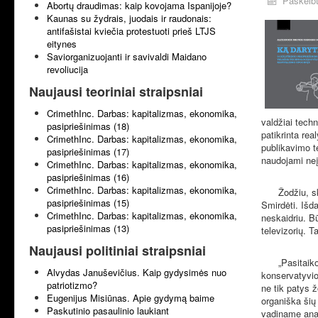
Paskelbt
Abortų draudimas: kaip kovojama Ispanijoje?
Kaunas su žydrais, juodais ir raudonais:
antifašistai kviečia protestuoti prieš LTJS
eitynes
Saviorganizuojanti ir savivaldi Maidano
revoliucija
Naujausi teoriniai straipsniai
CrimethInc. Darbas: kapitalizmas, ekonomika,
valdžiai techn
pasipriešinimas (18)
patikrinta re
CrimethInc. Darbas: kapitalizmas, ekonomika,
publikavimo te
pasipriešinimas (17)
naudojami neį
CrimethInc. Darbas: kapitalizmas, ekonomika,
pasipriešinimas (16)
CrimethInc. Darbas: kapitalizmas, ekonomika,
Žodžiu, s
pasipriešinimas (15)
Smirdėti. Išda
CrimethInc. Darbas: kapitalizmas, ekonomika,
neskaidriu. Bū
pasipriešinimas (13)
televizorių. T
Naujausi politiniai straipsniai
„Pasitaik
Alvydas Januševičius. Kaip gydysimės nuo
konservatyvios
patriotizmo?
ne tik patys žo
Eugenijus Misiūnas. Apie gydymą baime
organiška šių
Paskutinio pasaulinio laukiant
vadiname anar