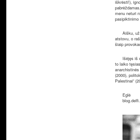
iškrėsti!), ig
pabrėždamas, 
menu neturi ni
pasipiktinimo
Aišku, už
atstovu, o raš
šiaip provok
Išėjęs iš
to laiko tęsia
anarchistinės 
(2000), polito
Palestinai” (
Eglė
blog.delf