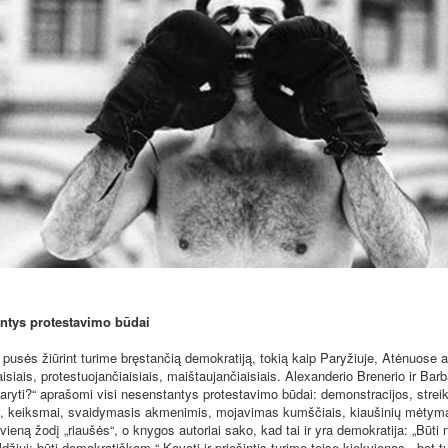
ntys protestavimo būdai
 pusės žiūrint turime bręstančią demokratiją, tokią kaip Paryžiuje, Atėnuose a
isiais, protestuojančiaisiais, maištaujančiaisiais. Alexanderio Brenerio ir Ba
aryti?“ aprašomi visi nesenstantys protestavimo būdai: demonstracijos, streik
, keiksmai, svaidymasis akmenimis, mojavimas kumščiais, kiaušinių mėtyma
vieną žodį „riaušės“, o knygos autoriai sako, kad tai ir yra demokratija: „Būti 
džiui: būti demokratiškam.“ Kovoti ir priešintis turime teisę kiekvienas, „bet 