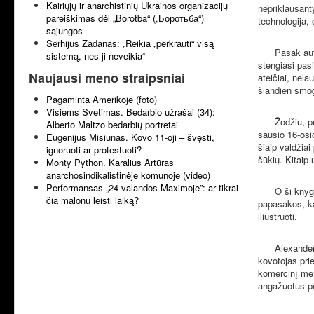
Kairiųjų ir anarchistinių Ukrainos organizacijų
nepriklausant
pareiškimas dėl „Borotba“ („Боротьба“)
technologija,
sąjungos
Serhijus Žadanas: „Reikia „perkrauti“ visą
Pasak auto
sistemą, nes ji neveikia“
stengiasi pas
Naujausi meno straipsniai
ateičiai, nela
šiandien smog
Pagaminta Amerikoje (foto)
Visiems Svetimas. Bedarbio užrašai (34):
Žodžiu, p
Alberto Maltzo bedarbių portretai
sausio 16-osi
Eugenijus Misiūnas. Kovo 11-oji – švęsti,
šiaip valdžiai
ignoruoti ar protestuoti?
šūkių. Kitaip 
Monty Python. Karalius Artūras
anarchosindikalistinėje komunoje (video)
Performansas „24 valandos Maximoje”: ar tikrai
O ši knyg
čia malonu leisti laiką?
papasakos, kai
iliustruoti.
Alexander
kovotojas prie
komercinį meną
angažuotus pe