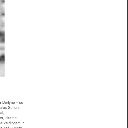
r Berlyne – su
rbaros Schurz
ai,
s, riksmai.
ne valdingam ir
tuo pačiu metu