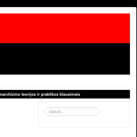
narchizmo teorijos ir praktikos klausimais
Ieškoti...