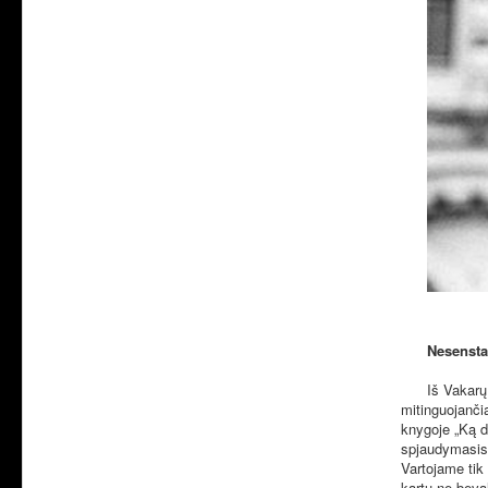
Nesensta
Iš Vakarų
mitinguojančia
knygoje „Ką d
spjaudymasis
Vartojame tik 
kartu ne beval