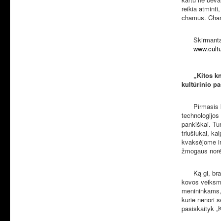
reikia atmint
chamus. Chamu
Skirmanta
www.cultu
„Kitos k
kultūrinio p
Pirmasis 
technologijos
pankiškai. Tu
triušiukai, ka
kvaksėjome ir
žmogaus norė
Ką gi, br
kovos veiksm
menininkams,
kurie nenori s
pasiskaityk „K