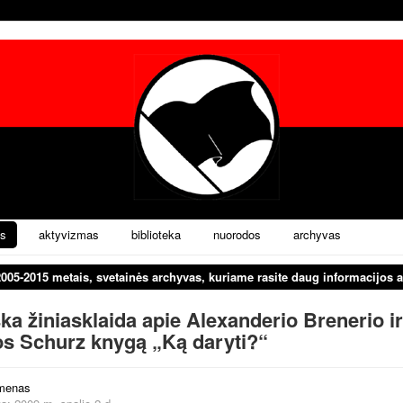
s
aktyvizmas
biblioteka
nuorodos
archyvas
2005-2015 metais, svetainės archyvas, kuriame rasite daug informacijos a
ška žiniasklaida apie Alexanderio Brenerio ir
s Schurz knygą „Ką daryti?“
menas