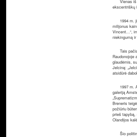
Vienas iš
ekscentriškų i
1994 m. j
milijonus kai
Vincent…“, im
niekingumą ir
Tais pači
Raudonojoje a
glaudėmis, su
Jelciną: „Jelc
atsidūrė dabo
1997 m. A
galeriją Amste
„Suprematizma
Breneris teigė
požiūriu būte
prieš tapybą,
Olandijos kal
Šio polit