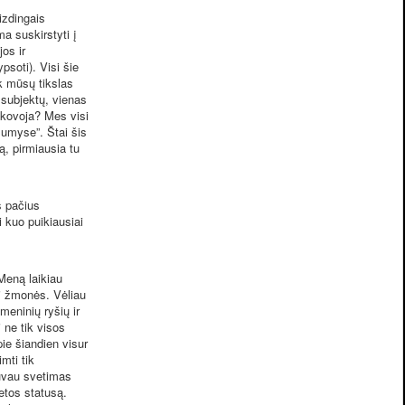
izdingais
ma suskirstyti į
jos ir
psoti). Visi šie
k mūsų tikslas
ų subjektų, vienas
ą kovoja? Mes visi
umyse”. Štai šis
ą, pirmiausia tu
s pačius
 kuo puikiausiai
Meną laikiau
iri žmonės. Vėliau
meninių ryšių ir
 ne tik visos
pie šiandien visur
mti tik
buvau svetimas
etos statusą.