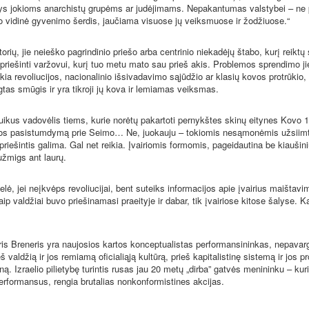
ys jokioms anarchistų grupėms ar judėjimams. Nepakantumas valstybei – ne 
 o vidinė gyvenimo šerdis, jaučiama visuose jų veiksmuose ir žodžiuose.“
rių, jie neieško pagrindinio priešo arba centrinio niekadėjų štabo, kurį reiktų 
ipriešinti varžovui, kurį tuo metu mato sau prieš akis. Problemos sprendimo ji
ukia revoliucijos, nacionalinio išsivadavimo sąjūdžio ar klasių kovos protrūkio, 
tas smūgis ir yra tikroji jų kova ir lemiamas veiksmas.
uikus vadovėlis tiems, kurie norėtų pakartoti pernykštes skinų eitynes Kovo 1
os pasistumdymą prie Seimo… Ne, juokauju – tokiomis nesąmonėmis užsiimti
 priešintis galima. Gal net reikia. Įvairiomis formomis, pageidautina be kiaušini
užmigs ant laurų.
elė, jei neįkvėps revoliucijai, bent suteiks informacijos apie įvairius maištav
p valdžiai buvo priešinamasi praeityje ir dabar, tik įvairiose kitose šalyse. Ka
is Breneris yra naujosios kartos konceptualistas performansininkas, nepavar
š valdžią ir jos remiamą oficialiąją kultūrą, prieš kapitalistinę sistemą ir jos 
. Izraelio pilietybę turintis rusas jau 20 metų „dirba” gatvės menininku – kuria
rformansus, rengia brutalias nonkonformistines akcijas.