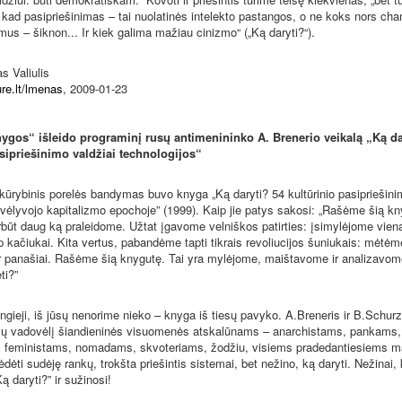
i, kad pasipriešinimas – tai nuolatinės intelekto pastangos, o ne koks nors ch
s – šiknon... Ir kiek galima mažiau cinizmo“ („Ką daryti?“).
s Valiulis
re.lt/lmenas
, 2009-01-23
nygos“ išleido programinį rusų antimenininko A. Brenerio veikalą „Ką da
asipriešinimo valdžiai technologijos“
kūrybinis porelės bandymas buvo knyga „Ką daryti? 54 kultūrinio pasipriešini
 vėlyvojo kapitalizmo epochoje” (1999). Kaip jie patys sakosi: „Rašėme šią kny
rbūt daug ką praleidome. Užtat įgavome velniškos patirties: įsimylėjome viena
ip kačiukai. Kita vertus, pabandėme tapti tikrais revoliucijos šuniukais: mėtėm
 panašiai. Rašėme šią knygutę. Tai yra mylėjome, maištavome ir analizavom
ti?”
angieji, iš jūsų nenorime nieko – knyga iš tiesų pavyko. A.Breneris ir B.Schurz
ų vadovėlį šiandieninės visuomenės atskalūnams – anarchistams, pankams,
 feministams, nomadams, skvoteriams, žodžiu, visiems pradedantiesiems m
ėdėti sudėję rankų, trokšta priešintis sistemai, bet nežino, ką daryti. Nežinai, 
ą daryti?” ir sužinosi!