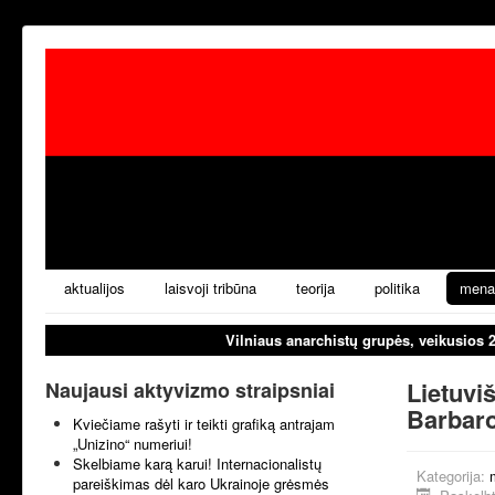
aktualijos
laisvoji tribūna
teorija
politika
mena
Vilniaus anarchistų grupės, veikusios 
Lietuvi
Naujausi aktyvizmo straipsniai
Barbaro
Kviečiame rašyti ir teikti grafiką antrajam
„Unizino“ numeriui!
Skelbiame karą karui! Internacionalistų
Kategorija:
pareiškimas dėl karo Ukrainoje grėsmės