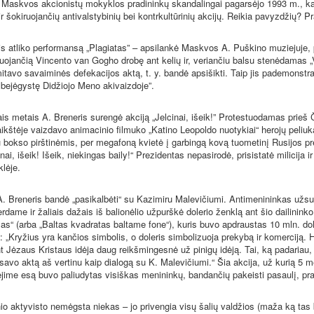
 Maskvos akcionistų mokyklos pradininkų skandalingai pagarsėjo 1993 m., ka
r šokiruojančių antivalstybinių bei kontrkultūrinių akcijų. Reikia pavyzdžių? P
is atliko performansą „Plagiatas” – apsilankė Maskvos A. Puškino muziejuje, 
nuojančią Vincento van Gogho drobę ant kelių ir, veriančiu balsu stenėdamas „
itavo savaiminės defekacijos aktą, t. y. bandė apsišikti. Taip jis pademonstr
 bejėgystę Didžiojo Meno akivaizdoje”.
ais metais A. Breneris surengė akciją „Jelcinai, išeik!” Protestuodamas prieš 
ikštėje vaizdavo animacinio filmuko „Katino Leopoldo nuotykiai“ herojų peliu
 bokso pirštinėmis, per megafoną kvietė į garbingą kovą tuometinį Rusijos pr
inai, išeik! Išeik, niekingas baily!“ Prezidentas nepasirodė, prisistatė milicija 
klėje.
. Breneris bandė „pasikalbėti“ su Kazimiru Malevičiumi. Antimenininkas užsuk
rdame ir žaliais dažais iš balionėlio užpurškė dolerio ženklą ant šio dailinink
s“ (arba „Baltas kvadratas baltame fone“), kuris buvo apdraustas 10 mln. dol
: „Kryžius yra kančios simbolis, o doleris simbolizuoja prekybą ir komerciją. 
nt Jėzaus Kristaus idėja daug reikšmingesnė už pinigų idėją. Tai, ką padariau
 savo aktą aš vertinu kaip dialogą su K. Malevičiumi.“ Šia akcija, už kurią 5 
ėjime esą buvo paliudytas visiškas menininkų, bandančių pakeisti pasaulį, pr
inio aktyvisto nemėgsta niekas – jo privengia visų šalių valdžios (maža ką tas 