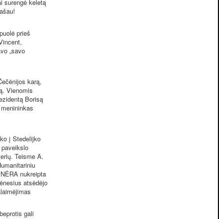
i surengė keletą
rašau!
puolė prieš
Vincent,
avo „savo
Čečėnijos karą,
ką. Vienomis
ezidentą Borisą
ir menininkas
o į Stedelijko
o paveikslo
erių. Teisme A.
Humanitariniu
, NĖRA nukreipta
mėnesius atsėdėjo
alaimėjimas
beprotis gali