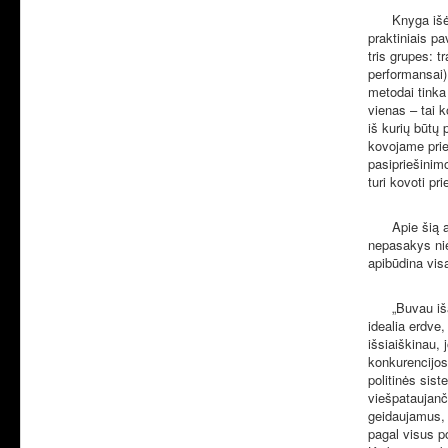
Knyga išėj
praktiniais pa
tris grupes: t
performansai) 
metodai tinka
vienas – tai k
iš kurių būtų 
kovojame prie
pasipriešinim
turi kovoti pr
Apie šią 
nepasakys nie
apibūdina vis
„Buvau iš
idealia erdve,
išsiaiškinau, 
konkurencijos
politinės sist
viešpataujanči
geidaujamus, 
pagal visus p