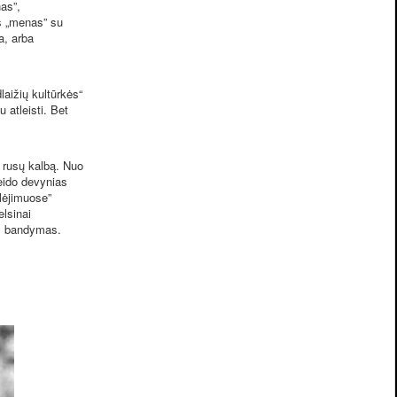
as”,
as „menas” su
a, arba
aižių kultūrkės“
 atleisti. Bet
ą rusų kalbą. Nuo
leido devynias
alėjimuose”
elsinai
ės bandymas.