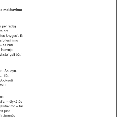
ius maištavimo
 per radiją
ta ant
itos knygos“, iš
asipriešinimo
skas būti
 laisvojo
kstai gali būti
.
ti. Šaudyti.
u. Būti
 Spoksoti
nsiu.
ios
cija, – šlykštūs
egzistavimo – tai
es juos
 ir žmonės,