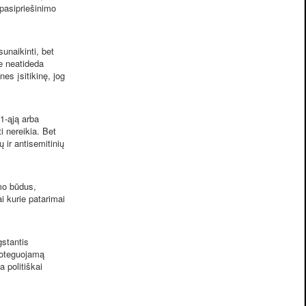
pasipriešinimo
sunaikinti, bet
e neatideda
nes įsitikinę, jog
1-ąją arba
 nereikia. Bet
ų ir antisemitinių
imo būdus,
i kurie patarimai
gstantis
proteguojamą
 politiškai