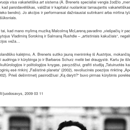
noruoja visa vakarietiška
art
sistema (A. Breneris specialiai vengia žodžio „men
kad parsidavėliškas, valdžiai ir kapitalui nuolankiai tarnaujantis vakarietišk
eko bendro). Jo akcijos ir performansai dažniausiai sutinkami arba mirtina tyl
 šūksniais.
 tai, kad mano mylimą muziką Malcolmą McLareną pavadino „viešpačių ir padl
ytojus Vladimirą Sorokiną ir Salmaną Rushdie – „artistiniais kakučiais“, negaliu
acijos veža…
 olandiško kalėjimo, A. Breneris sutiko jauną menininkę iš Austrijos, mokanči
si audringa ir kūrybinga jo ir Barbaros Schurz meilė bei draugystė. Kartu jie iš
kultūrologijos ir politologijos knygas, pavyzdžiui, grafiti studiją „Tatuiruotės k
loginių esė rinkinį „Fašistinė planeta” (2002), revoliucinės poezijos rinktinę „Ap
2002). Prieš dešimtmetį pasirodžiusi „Ką daryti?“ buvo pirmas kūrybinis porel
i.lt/juodosavys, 2009 03 11