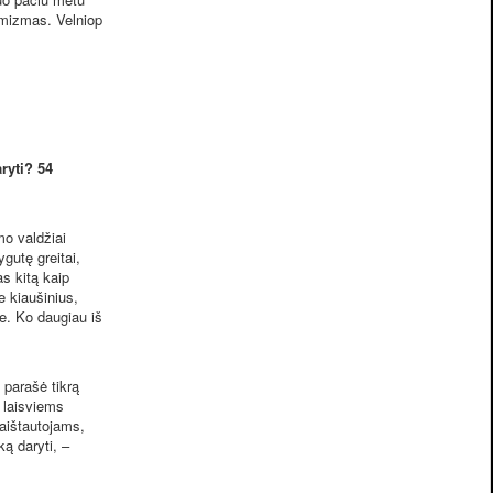
amizmas. Velniop
ryti? 54
mo valdžiai
gutę greitai,
s kitą kaip
e kiaušinius,
e. Ko daugiau iš
 parašė tikrą
 laisviems
aištautojams,
ką daryti, –