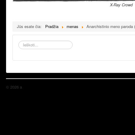
X-Ray Crowd
Jūs esate čia:
Pradžia
menas
Anarchistinio meno paroda (
Ieškoti...
© 2026 a