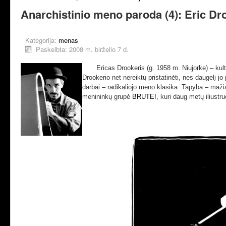
Anarchistinio meno paroda (4): Eric Dr
Kategorija:
menas
Paskelbta: 2008 m. birželio 7 d.
–
Ericas Drookeris (g. 1958 m. Niujorke)
kul
Drookerio net nereiktų pristatinėti, nes daugelį j
–
–
darbai
radikaliojo meno klasika. Tapyba
mažia
menininkų grupė
BRUTE!
, kuri daug metų iliust