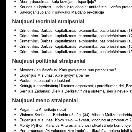
Abortų draudimas: kaip kovojama Ispanijoje?
Kaunas su žydrais, juodais ir raudonais: antifašistai kviečia prote
Saviorganizuojanti ir savivaldi Maidano revoliucija
Naujausi teoriniai straipsniai
CrimethInc. Darbas: kapitalizmas, ekonomika, pasipriešinimas (1
CrimethInc. Darbas: kapitalizmas, ekonomika, pasipriešinimas (1
CrimethInc. Darbas: kapitalizmas, ekonomika, pasipriešinimas (1
CrimethInc. Darbas: kapitalizmas, ekonomika, pasipriešinimas (1
CrimethInc. Darbas: kapitalizmas, ekonomika, pasipriešinimas (1
Naujausi politiniai straipsniai
Alvydas Januševičius. Kaip gydysimės nuo patriotizmo?
Eugenijus Misiūnas. Apie gydymą baime
Paskutinio pasaulinio laukiant
Kairiųjų ir anarchistinių Ukrainos organizacijų pareiškimas dėl „B
Serhijus Žadanas: „Reikia „perkrauti“ visą sistemą, nes ji neveikia
Naujausi meno straipsniai
Pagaminta Amerikoje (foto)
Visiems Svetimas. Bedarbio užrašai (34): Alberto Maltzo bedarbių 
Eugenijus Misiūnas. Kovo 11-oji – švęsti, ignoruoti ar protestuoti?
Monty Python. Karalius Artūras anarchosindikalistinėje komunoje 
Performansas „24 valandos Maximoje”: ar tikrai čia malonu leisti l