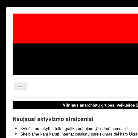
Toggle
Navigation
aktualijos
laisvoji tribūn
Vilniaus anarchistų grupės, veikusios 
Naujausi aktyvizmo straipsniai
Kviečiame rašyti ir teikti grafiką antrajam „Unizino“ numeriui!
Skelbiame karą karui! Internacionalistų pareiškimas dėl karo Ukr