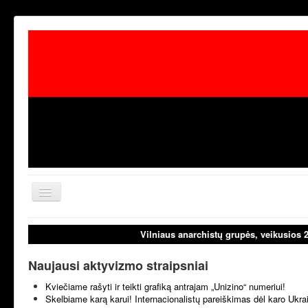
Toggle
Navigation
aktualijos
laisvoji tribūn
Vilniaus anarchistų grupės, veikusios 
Naujausi aktyvizmo straipsniai
Kviečiame rašyti ir teikti grafiką antrajam „Unizino“ numeriui!
Skelbiame karą karui! Internacionalistų pareiškimas dėl karo Ukr