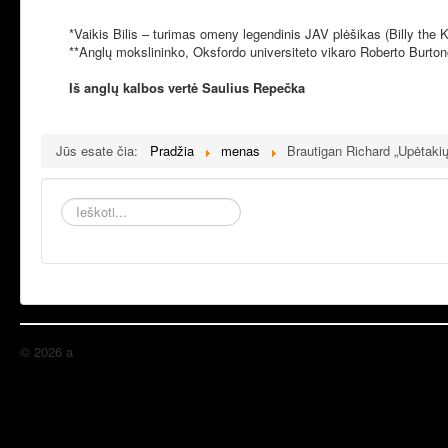
*Vaikis Bilis – turimas omeny legendinis JAV plėšikas (Billy the 
**Anglų mokslininko, Oksfordo universiteto vikaro Roberto Burtono 
Iš anglų kalbos vertė Saulius Repečka
Jūs esate čia:
Pradžia
menas
Brautigan Richard „Upėtaki
Ieškoti...
© 2026 a