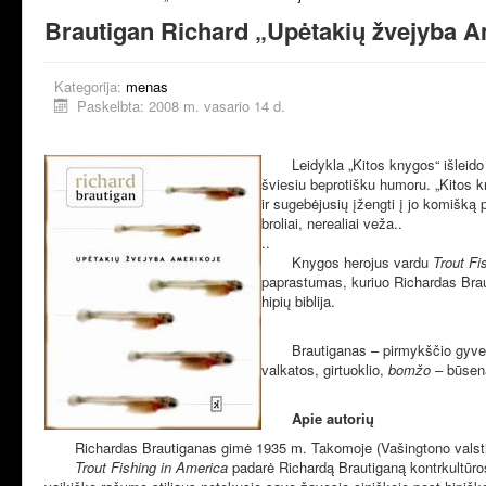
Brautigan Richard „Upėtakių žvejyba A
Kategorija:
menas
Paskelbta: 2008 m. vasario 14 d.
Leidykla „Kitos knygos“ išleido ja
šviesiu beprotišku humoru. „Kitos k
ir sugebėjusių įžengti į jo komišką 
broliai, nerealiai veža..
..
Knygos herojus vardu
Trout Fi
paprastumas, kuriuo Richardas Braut
hipių biblija.
Brautiganas – pirmykščio gyvenimo 
valkatos, girtuoklio,
bomžo
– būseną
Apie autorių
Richardas Brautiganas gimė 1935 m. Takomoje (Vašingtono valstija)
Trout Fishing in America
padarė Richardą Brautiganą kontrkultūros 