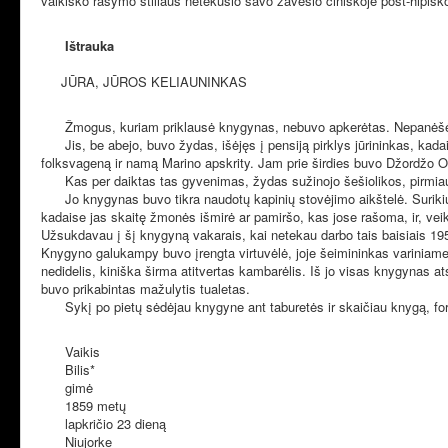
vaikiško rašymo stiliaus netekusio savo žavesio ciniškoje post-hipišk
Ištrauka
JŪRA, JŪROS KELIAUNINKAS
Žmogus, kuriam priklausė knygynas, nebuvo apkerėtas. Nepanėšėjo 
Jis, be abejo, buvo žydas, išėjęs į pensiją pirklys jūrininkas, ka
folksvageną ir namą Marino apskrity. Jam prie širdies buvo Džordžo O
Kas per daiktas tas gyvenimas, žydas sužinojo šešiolikos, pirmiau
Jo knygynas buvo tikra naudotų kapinių stovėjimo aikštelė. Surikiu
kadaise jas skaitę žmonės išmirė ar pamiršo, kas jose rašoma, ir, vei
Užsukdavau į šį knygyną vakarais, kai netekau darbo tais baisiais 195
Knygyno galukampy buvo įrengta virtuvėlė, joje šeimininkas variniame
nedidelis, kiniška širma atitvertas kambarėlis. Iš jo visas knygynas ats
buvo prikabintas mažulytis tualetas.
Sykį po pietų sėdėjau knygyne ant taburetės ir skaičiau knygą, fo
Vaikis
Bilis*
gimė
1859 metų
lapkričio 23 dieną
Niujorke