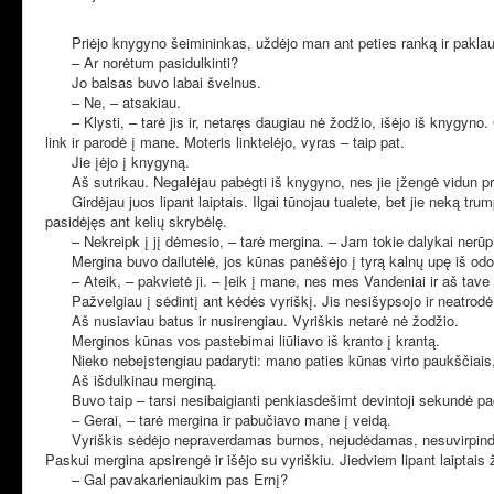
Priėjo knygyno šeimininkas, uždėjo man ant peties ranką ir pakla
– Ar norėtum pasidulkinti?
Jo balsas buvo labai švelnus.
– Ne, – atsakiau.
– Klysti, – tarė jis ir, netaręs daugiau nė žodžio, išėjo iš knygy
link ir parodė į mane. Moteris linktelėjo, vyras – taip pat.
Jie įėjo į knygyną.
Aš sutrikau. Negalėjau pabėgti iš knygyno, nes jie įžengė vidun pro 
Girdėjau juos lipant laiptais. Ilgai tūnojau tualete, bet jie neką 
pasidėjęs ant kelių skrybėlę.
– Nekreipk į jį dėmesio, – tarė mergina. – Jam tokie dalykai nerūpi
Mergina buvo dailutėlė, jos kūnas panėšėjo į tyrą kalnų upę iš od
– Ateik, – pakvietė ji. – Įeik į mane, nes mes Vandeniai ir aš tave
Pažvelgiau į sėdintį ant kėdės vyriškį. Jis nesišypsojo ir neatrodė
Aš nusiaviau batus ir nusirengiau. Vyriškis netarė nė žodžio.
Merginos kūnas vos pastebimai liūliavo iš kranto į krantą.
Nieko nebeįstengiau padaryti: mano paties kūnas virto paukščiais,
Aš išdulkinau merginą.
Buvo taip – tarsi nesibaigianti penkiasdešimt devintoji sekundė pa
– Gerai, – tarė mergina ir pabučiavo mane į veidą.
Vyriškis sėdėjo nepraverdamas burnos, nejudėdamas, nesuvirpindama
Paskui mergina apsirengė ir išėjo su vyriškiu. Jiedviem lipant laiptais 
– Gal pavakarieniaukim pas Ernį?