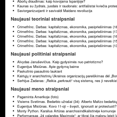
Abortų draudimas: kaip kovojama Ispanijoje?
Kaunas su žydrais, juodais ir raudonais: antifašistai kviečia prote
Saviorganizuojanti ir savivaldi Maidano revoliucija
Naujausi teoriniai straipsniai
CrimethInc. Darbas: kapitalizmas, ekonomika, pasipriešinimas (1
CrimethInc. Darbas: kapitalizmas, ekonomika, pasipriešinimas (1
CrimethInc. Darbas: kapitalizmas, ekonomika, pasipriešinimas (1
CrimethInc. Darbas: kapitalizmas, ekonomika, pasipriešinimas (1
CrimethInc. Darbas: kapitalizmas, ekonomika, pasipriešinimas (1
Naujausi politiniai straipsniai
Alvydas Januševičius. Kaip gydysimės nuo patriotizmo?
Eugenijus Misiūnas. Apie gydymą baime
Paskutinio pasaulinio laukiant
Kairiųjų ir anarchistinių Ukrainos organizacijų pareiškimas dėl „B
Serhijus Žadanas: „Reikia „perkrauti“ visą sistemą, nes ji neveikia
Naujausi meno straipsniai
Pagaminta Amerikoje (foto)
Visiems Svetimas. Bedarbio užrašai (34): Alberto Maltzo bedarbių 
Eugenijus Misiūnas. Kovo 11-oji – švęsti, ignoruoti ar protestuoti?
Monty Python. Karalius Artūras anarchosindikalistinėje komunoje 
Performansas „24 valandos Maximoje”: ar tikrai čia malonu leisti l