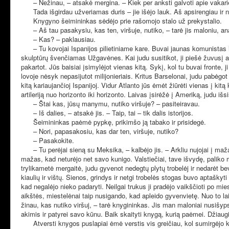
– Nežinau, – atsakė mergina. – Kiek per anksti galvoti apie vakari
Tada išgirdau užveriamas duris – jie išėjo lauk. Aš apsirengiau 
Knygyno šeimininkas sėdėjo prie rašomojo stalo už prekystalio.
– Aš tau pasakysiu, kas ten, viršuje, nutiko, – tarė jis maloniu, a
– Kas? – paklausiau.
– Tu kovojai Ispanijos pilietiniame kare. Buvai jaunas komunistas i
skulptūrų švenčiamas Užgavėnes. Kai judu susitikot, ji piešė žuvusį anar
pakartot. Jūs baisiai įsimylėjot vienas kitą. Sykį, kol tu buvai fronte, 
lovoje nėsyk nepasijutot milijonieriais. Kritus Barselonai, judu pabėgo
kitą kariaujančioj Ispanijoj. Vidur Atlanto jūs ėmėt žiūrėti vienas į k
artileriją nuo horizonto iki horizonto. Laivas įsirėžė į Ameriką, judu iš
– Štai kas, jūsų manymu, nutiko viršuje? – pasiteiravau.
– Iš dalies, – atsakė jis. – Taip, tai – tik dalis istorijos.
Šeimininkas paėmė pypkę, prikimšo ją tabako ir prisidegė.
– Nori, papasakosiu, kas dar ten, viršuje, nutiko?
– Pasakokite.
– Tu perėjai sieną su Meksika, – kalbėjo jis. – Arkliu nujojai į ma
mažas, kad neturėjo net savo kunigo. Valstiečiai, tave išvydę, paliko m
trylikametė mergaitė, judu gyvenot nedegtų plytų trobelėj ir nedarėt b
kiaulių ir vištų. Sienos, grindys ir netgi trobelės stogas buvo aptašky
kad negalėjo nieko padaryti. Neilgai trukus ji pradėjo vaikščioti po mie
aikštės, miestelėnai taip nusigando, kad apleido gyvenvietę. Nuo to l
žinau, kas nutiko viršuj, – tarė knygininkas. Jis man maloniai nusišyps
akimis ir patyrei savo kūnu. Baik skaityti knygą, kurią paėmei. Džiaugi
Atversti knygos puslapiai ėmė verstis vis greičiau, kol sumirgėjo kai