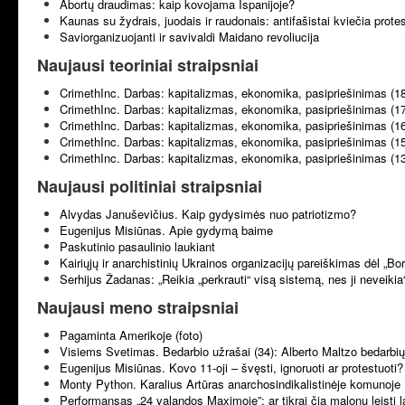
Abortų draudimas: kaip kovojama Ispanijoje?
Kaunas su žydrais, juodais ir raudonais: antifašistai kviečia prote
Saviorganizuojanti ir savivaldi Maidano revoliucija
Naujausi teoriniai straipsniai
CrimethInc. Darbas: kapitalizmas, ekonomika, pasipriešinimas (1
CrimethInc. Darbas: kapitalizmas, ekonomika, pasipriešinimas (1
CrimethInc. Darbas: kapitalizmas, ekonomika, pasipriešinimas (1
CrimethInc. Darbas: kapitalizmas, ekonomika, pasipriešinimas (1
CrimethInc. Darbas: kapitalizmas, ekonomika, pasipriešinimas (1
Naujausi politiniai straipsniai
Alvydas Januševičius. Kaip gydysimės nuo patriotizmo?
Eugenijus Misiūnas. Apie gydymą baime
Paskutinio pasaulinio laukiant
Kairiųjų ir anarchistinių Ukrainos organizacijų pareiškimas dėl „B
Serhijus Žadanas: „Reikia „perkrauti“ visą sistemą, nes ji neveikia
Naujausi meno straipsniai
Pagaminta Amerikoje (foto)
Visiems Svetimas. Bedarbio užrašai (34): Alberto Maltzo bedarbių 
Eugenijus Misiūnas. Kovo 11-oji – švęsti, ignoruoti ar protestuoti?
Monty Python. Karalius Artūras anarchosindikalistinėje komunoje 
Performansas „24 valandos Maximoje”: ar tikrai čia malonu leisti l