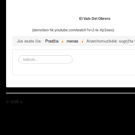
El Vals Del Obrero
{denvideo hk.youtube.com/watch?v=2-le-Xp3xwo}
Jūs esate čia:
Pradžia
menas
Anarchomuzikėlė: sugrįžta 
Ieškoti...
© 2026 a