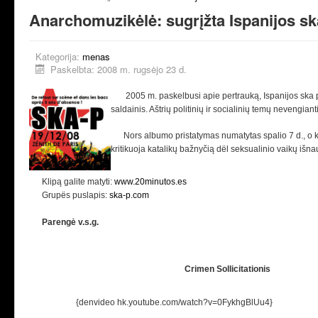
Anarchomuzikėlė: sugrįžta Ispanijos sk
Kategorija:
menas
Paskelbta: 2008 m. rugsėjo 23 d.
2005 m. paskelbusi apie pertrauką, Ispanijos ska pu
saldainis. Aštrių politinių ir socialinių temų nevengia
Nors albumo pristatymas numatytas spalio 7 d., o konc
kritikuoja katalikų bažnyčią dël seksualinio vaikų išn
Klipą galite matyti:
www.20minutos.es
Grupës puslapis:
ska-p.com
Parengė v.s.g.
Crimen Sollicitationis
{denvideo hk.youtube.com/watch?v=0FykhgBlUu4}