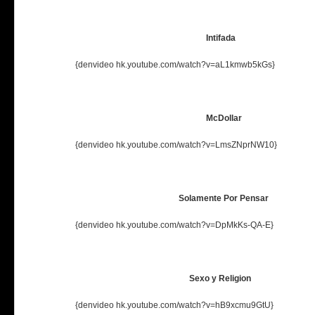
Intifada
{denvideo hk.youtube.com/watch?v=aL1kmwb5kGs}
McDollar
{denvideo hk.youtube.com/watch?v=LmsZNprNW10}
Solamente Por Pensar
{denvideo hk.youtube.com/watch?v=DpMkKs-QA-E}
Sexo y Religion
{denvideo hk.youtube.com/watch?v=hB9xcmu9GtU}