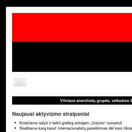
Toggle
Navigation
aktualijos
laisvoji tribūn
Vilniaus anarchistų grupės, veikusios 
Naujausi aktyvizmo straipsniai
Kviečiame rašyti ir teikti grafiką antrajam „Unizino“ numeriui!
Skelbiame karą karui! Internacionalistų pareiškimas dėl karo Ukr