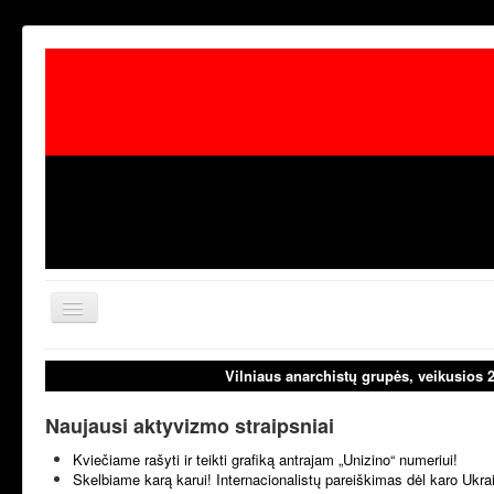
Toggle
Navigation
aktualijos
laisvoji tribūn
Vilniaus anarchistų grupės, veikusios 
Naujausi aktyvizmo straipsniai
Kviečiame rašyti ir teikti grafiką antrajam „Unizino“ numeriui!
Skelbiame karą karui! Internacionalistų pareiškimas dėl karo Ukr