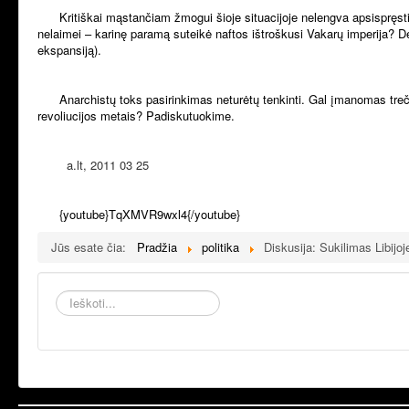
Kritiškai mąstančiam žmogui šioje situacijoje nelengva apsispręsti.
nelaimei – karinę paramą suteikė naftos ištroškusi Vakarų imperija? Dešini
ekspansiją).
Anarchistų toks pasirinkimas neturėtų tenkinti. Gal įmanomas treč
revoliucijos metais? Padiskutuokime.
a.lt, 2011 03 25
{youtube}TqXMVR9wxl4{/youtube}
Jūs esate čia:
Pradžia
politika
Diskusija: Sukilimas Libijoj
Ieškoti...