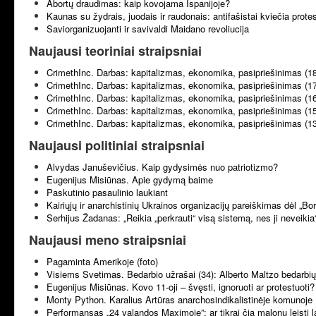
Abortų draudimas: kaip kovojama Ispanijoje?
Kaunas su žydrais, juodais ir raudonais: antifašistai kviečia prote
Saviorganizuojanti ir savivaldi Maidano revoliucija
Naujausi teoriniai straipsniai
CrimethInc. Darbas: kapitalizmas, ekonomika, pasipriešinimas (1
CrimethInc. Darbas: kapitalizmas, ekonomika, pasipriešinimas (1
CrimethInc. Darbas: kapitalizmas, ekonomika, pasipriešinimas (1
CrimethInc. Darbas: kapitalizmas, ekonomika, pasipriešinimas (1
CrimethInc. Darbas: kapitalizmas, ekonomika, pasipriešinimas (1
Naujausi politiniai straipsniai
Alvydas Januševičius. Kaip gydysimės nuo patriotizmo?
Eugenijus Misiūnas. Apie gydymą baime
Paskutinio pasaulinio laukiant
Kairiųjų ir anarchistinių Ukrainos organizacijų pareiškimas dėl „B
Serhijus Žadanas: „Reikia „perkrauti“ visą sistemą, nes ji neveikia
Naujausi meno straipsniai
Pagaminta Amerikoje (foto)
Visiems Svetimas. Bedarbio užrašai (34): Alberto Maltzo bedarbių 
Eugenijus Misiūnas. Kovo 11-oji – švęsti, ignoruoti ar protestuoti?
Monty Python. Karalius Artūras anarchosindikalistinėje komunoje 
Performansas „24 valandos Maximoje”: ar tikrai čia malonu leisti l