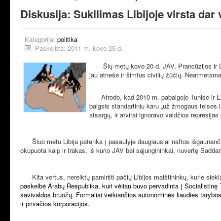
Diskusija: Sukilimas Libijoje virsta dar 
Kategorija:
politika
Paskelbta: 2011 m. kovo 25 d.
Šių metų kovo 20 d. JAV, Prancūzijos ir Didži
jau atnešė ir šimtus civilių žūčių. Neatmetama
Atrodo, kad 2010 m. pabaigoje Tunise ir E
baigsis standartiniu karu „už žmogaus teises ir 
atsargų, ir atvirai ignoravo valdžios represija
Šiuo metu Libija patenka į pasaulyje daugiausiai naftos išgaunančių
okupuota kaip ir Irakas, iš kurio JAV bei sąjungininkai, nuvertę Sadda
Kita vertus, nereiktų pamiršti pačių Libijos maištininkų, kurie sie
paskelbė Arabų Respublika, kuri vėliau buvo pervadinta į Socialistinę T
savivaldos bruožų. Formaliai veikiančios autonominės liaudies tarybos
ir privačios korporacijos.