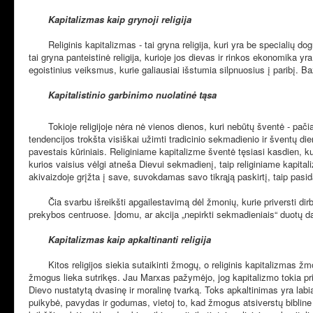
Kapitalizmas kaip grynoji religija
Religinis kapitalizmas - tai gryna religija, kuri yra be specialių dog
tai gryna panteistinė religija, kurioje jos dievas ir rinkos ekonomika 
egoistinius veiksmus, kurie galiausiai išstumia silpnuosius į paribį. B
Kapitalistinio garbinimo nuolatinė tąsa
Tokioje religijoje nėra nė vienos dienos, kuri nebūtų šventė - pačia 
tendencijos trokšta visiškai užimti tradicinio sekmadienio ir šventų d
pavestais kūriniais. Religiniame kapitalizme šventė tęsiasi kasdien
kurios vaisius vėlgi atneša Dievui sekmadienį, taip religiniame kapi
akivaizdoje grįžta į save, suvokdamas savo tikrąją paskirtį, taip pasi
Čia svarbu išreikšti apgailestavimą dėl žmonių, kurie priversti dirbt
prekybos centruose. Įdomu, ar akcija „nepirkti sekmadieniais“ duotų 
Kapitalizmas kaip apkaltinanti religija
Kitos religijos siekia sutaikinti žmogų, o religinis kapitalizmas žmogų
žmogus lieka sutrikęs. Jau Marxas pažymėjo, jog kapitalizmo tokia pri
Dievo nustatytą dvasinę ir moralinę tvarką. Toks apkaltinimas yra lab
puikybė, pavydas ir godumas, vietoj to, kad žmogus atsiverstų bibline