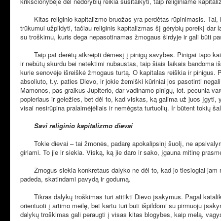
krikščionybėje dėl nedorybių reikia susitaikyti, taip religiniame kapita
Kitas religinio kapitalizmo bruožas yra perdėtas rūpinimasis. Tai, ką
trūkumui užpildyti, tačiau religinis kapitalizmas šį gėrybių poreikį da
su troškimu, kuris dega nepasotinamas žmogaus širdyje ir gali būti p
Taip pat derėtų atkreipti dėmesį į pinigų savybes. Pinigai tapo kai
ir nebūtų skurdu bei netektimi nubaustas, taip šiais laikais bandoma išs
kurie senovėje išreiškė žmogaus turtą. O kapitalas reiškia ir pinigus. Pi
absoliuto, t.y. paties Dievo, ir jokie žemiški kūriniai jos pasotinti neg
Mamonos, pas graikus Jupiterio, dar vadinamo pinigų, lot. pecunia vardu)
popieriaus ir geležies, bet dėl to, kad viskas, ką galima už juos įgyti,
visai nesirūpina pralaimėjėliais ir nemėgsta turtuolių. Ir būtent tokių ša
Savi religinio kapitalizmo dievai
Tokie dievai – tai žmonės, padarę apokalipsinį šuolį, ne apsivalymu, 
giriami. To jie ir siekia. Viską, ką jie daro ir sako, įgauna mitinę prasm
Žmogus siekia konkretaus dalyko ne dėl to, kad jo tiesiogiai jam reik
padeda, skatindami pavydą ir godumą.
Tikras dalykų troškimas turi atitikti Dievo įsakymus. Pagal katalik
orientuoti į artimo meilę, bet kartu turi būti išpildomi su pirmuoju įs
dalykų troškimas gali peraugti į visas kitas blogybes, kaip melą, vagy