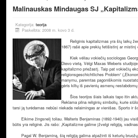
Malinauskas Mindaugas SJ „Kapitalizmas
Kategorija:
teorija
Paskelbta: 2008 m. kovo 3 d.
Religinis kapitalizmas yra šių laikų ženkl
1867) rašė apie prekių fetišistinį ar mistinį
Kiek vėliau vokiečių sociologas Georgas Si
Dievo vietą. Vėlgi Maxas Weberis studijoje 
kapitalizmo priežastį. Taip pat vokiečių e
religionsgeschichtliches Problem“ („Ekonom
manymu, paremtas pagoniškomis nuostatomis
gėris kiltų iš pavienių asmenų nestabdomų
Šios teorijos šiais laikais tapo itin aktua
Reklama pilna religinių simbolių, kurie si
tarsi ją turėdamas nebūsi niekada nelaimingas ar vienišas. Sporto ir š
Eikime žingsnelį toliau. Walteris Benjaminas (1892-1940) jau visiškai t
būtis yra religinė. Jis rašo: „Kapitalizme galime įžvelgi religiją, va
Pagal W. Benjaminą, šią religiją galima atpažinti iš keturių bruožų