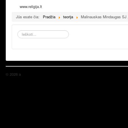
www.religija.lt
Jūs esate čia:
Pradžia
teorija
Malinauskas Mindaugas SJ „K
Ieškoti...
© 2026 a