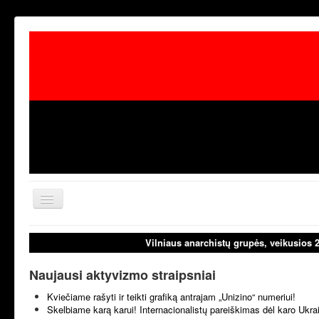
Toggle
Navigation
aktualijos
laisvoji tribūn
Vilniaus anarchistų grupės, veikusios 
Naujausi aktyvizmo straipsniai
Kviečiame rašyti ir teikti grafiką antrajam „Unizino“ numeriui!
Skelbiame karą karui! Internacionalistų pareiškimas dėl karo Ukr