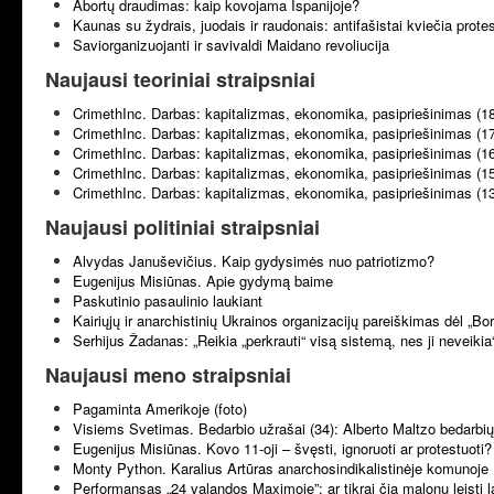
Abortų draudimas: kaip kovojama Ispanijoje?
Kaunas su žydrais, juodais ir raudonais: antifašistai kviečia prote
Saviorganizuojanti ir savivaldi Maidano revoliucija
Naujausi teoriniai straipsniai
CrimethInc. Darbas: kapitalizmas, ekonomika, pasipriešinimas (1
CrimethInc. Darbas: kapitalizmas, ekonomika, pasipriešinimas (1
CrimethInc. Darbas: kapitalizmas, ekonomika, pasipriešinimas (1
CrimethInc. Darbas: kapitalizmas, ekonomika, pasipriešinimas (1
CrimethInc. Darbas: kapitalizmas, ekonomika, pasipriešinimas (1
Naujausi politiniai straipsniai
Alvydas Januševičius. Kaip gydysimės nuo patriotizmo?
Eugenijus Misiūnas. Apie gydymą baime
Paskutinio pasaulinio laukiant
Kairiųjų ir anarchistinių Ukrainos organizacijų pareiškimas dėl „B
Serhijus Žadanas: „Reikia „perkrauti“ visą sistemą, nes ji neveikia
Naujausi meno straipsniai
Pagaminta Amerikoje (foto)
Visiems Svetimas. Bedarbio užrašai (34): Alberto Maltzo bedarbių 
Eugenijus Misiūnas. Kovo 11-oji – švęsti, ignoruoti ar protestuoti?
Monty Python. Karalius Artūras anarchosindikalistinėje komunoje 
Performansas „24 valandos Maximoje”: ar tikrai čia malonu leisti l