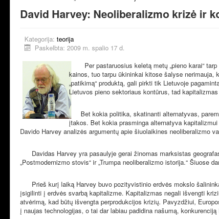
David Harvey: Neoliberalizmo krizė ir 
Kategorija:
teorija
Paskelbta: 2009 m. spalio 17 d.
Per pastaruosius keletą metų „pieno karai“ tarp 
kainos, tuo tarpu ūkininkai kitose šalyse nerimauja, k
„patikimą“ produktą, gali pirkti tik Lietuvoje pagamin
Lietuvos pieno sektoriaus kontūrus, tad kapitalizmas s
Bet kokia politika, skatinanti alternatyvas, pare
įtakos. Bet kokia prasminga alternatyva kapitalizmui t
Davido Harvey analizės argumentų apie šiuolaikines neoliberalizmo 
Davidas Harvey yra pasaulyje gerai žinomas marksistas geografas ir
„Postmodernizmo stovis“ ir „Trumpa neoliberalizmo istorija.“ Šiuose dar
Prieš kurį laiką Harvey buvo pozityvistinio erdvės mokslo šalinink
įsigilinti į erdvės svarbą kapitalizme. Kapitalizmas negali išvengti kriz
atvėrimą, kad būtų išvengta perprodukcijos krizių. Pavyzdžiui, Europos
į naujas technologijas, o tai dar labiau padidina našumą, konkurenciją 