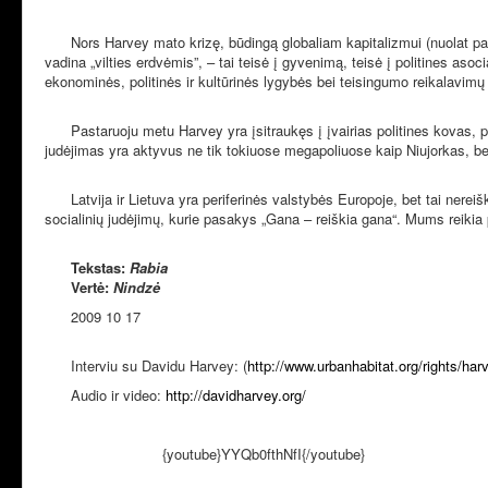
Nors Harvey mato krizę, būdingą globaliam kapitalizmui (nuolat pasik
vadina
„
vilties erdvėmis”,
–
tai teisė į gyvenimą, teisė į politines asoci
ekonominės, politinės ir kultūrinės lygybės bei teisingumo reikalavim
Pastaruoju metu Harvey yra įsitraukęs į įvairias politines kovas, p
judėjimas yra aktyvus ne tik tokiuose megapoliuose kaip Niujorkas, bet
Latvija ir Lietuva yra periferinės valstybės Europoje, bet tai nerei
socialinių judėjimų, kurie pasakys „Gana – reiškia gana“. Mums reikia pa
Tekstas:
Rabia
Vertė:
Nindzė
2009 10 17
Interviu su Davidu Harvey: (
http://www.urbanhabitat.org/rights/har
Audio ir video:
http://davidharvey.org/
{youtube}YYQb0fthNfI{/youtube}