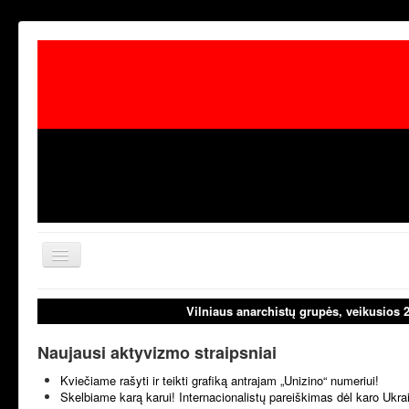
Toggle
Navigation
aktualijos
laisvoji tribūn
Vilniaus anarchistų grupės, veikusios 
Naujausi aktyvizmo straipsniai
Kviečiame rašyti ir teikti grafiką antrajam „Unizino“ numeriui!
Skelbiame karą karui! Internacionalistų pareiškimas dėl karo Ukr