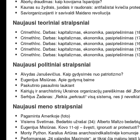
Abortų draudimas: kaip kovojama Ispanijoje?
Kaunas su žydrais, juodais ir raudonais: antifašistai kviečia prote
Saviorganizuojanti ir savivaldi Maidano revoliucija
Naujausi teoriniai straipsniai
CrimethInc. Darbas: kapitalizmas, ekonomika, pasipriešinimas (1
CrimethInc. Darbas: kapitalizmas, ekonomika, pasipriešinimas (1
CrimethInc. Darbas: kapitalizmas, ekonomika, pasipriešinimas (1
CrimethInc. Darbas: kapitalizmas, ekonomika, pasipriešinimas (1
CrimethInc. Darbas: kapitalizmas, ekonomika, pasipriešinimas (1
Naujausi politiniai straipsniai
Alvydas Januševičius. Kaip gydysimės nuo patriotizmo?
Eugenijus Misiūnas. Apie gydymą baime
Paskutinio pasaulinio laukiant
Kairiųjų ir anarchistinių Ukrainos organizacijų pareiškimas dėl „B
Serhijus Žadanas: „Reikia „perkrauti“ visą sistemą, nes ji neveikia
Naujausi meno straipsniai
Pagaminta Amerikoje (foto)
Visiems Svetimas. Bedarbio užrašai (34): Alberto Maltzo bedarbių 
Eugenijus Misiūnas. Kovo 11-oji – švęsti, ignoruoti ar protestuoti?
Monty Python. Karalius Artūras anarchosindikalistinėje komunoje 
Performansas „24 valandos Maximoje”: ar tikrai čia malonu leisti l