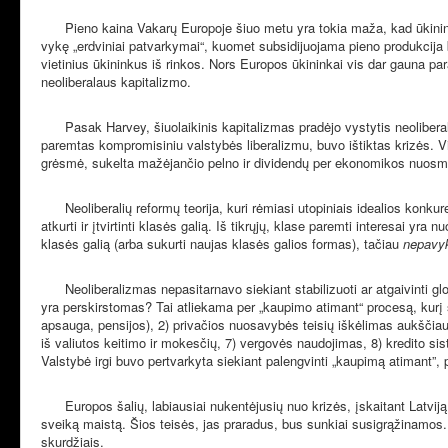
Pieno kaina Vakarų Europoje šiuo metu yra tokia maža, kad ūkininka
vykę „erdviniai patvarkymai“, kuomet subsidijuojama pieno produkcij
vietinius ūkininkus iš rinkos. Nors Europos ūkininkai vis dar gauna par
neoliberalaus kapitalizmo.
Pasak Harvey, šiuolaikinis kapitalizmas pradėjo vystytis neolibe
paremtas kompromisiniu valstybės liberalizmu, buvo ištiktas krizės.
grėsmė, sukelta mažėjančio pelno ir dividendų per ekonomikos nuosm
Neoliberalių reformų teorija, kuri rėmiasi utopiniais idealios konku
atkurti ir įtvirtinti klasės galią. Iš tikrųjų, klase paremti interesai yra
klasės galią (arba sukurti naujas klasės galios formas), tačiau
nepavy
Neoliberalizmas nepasitarnavo siekiant stabilizuoti ar atgaivinti gl
yra perskirstomas? Tai atliekama per „kaupimo atimant“ procesą, kurį 
apsauga, pensijos), 2) privačios nuosavybės teisių iškėlimas aukščiau
iš valiutos keitimo ir mokesčių, 7) vergovės naudojimas, 8) kredito s
Valstybė irgi buvo pertvarkyta siekiant palengvinti
„
kaupimą atimant”, 
Europos šalių, labiausiai nukentėjusių nuo krizės, įskaitant Latvij
sveiką maistą. Šios teisės, jas praradus, bus sunkiai susigrąžinamos. 
skurdžiais.