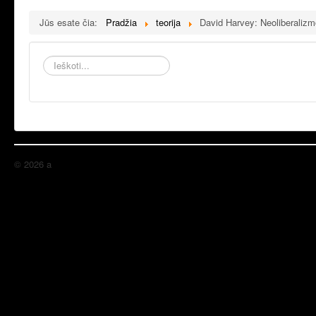
Jūs esate čia:
Pradžia
teorija
David Harvey: Neoliberalizmo
Ieškoti...
© 2026 a