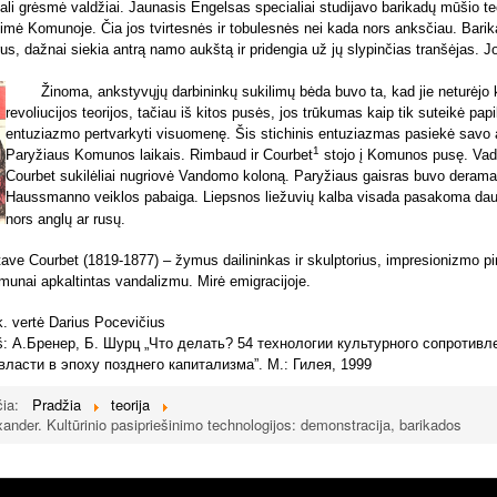
reali grėsmė valdžiai. Jaunasis Engelsas specialiai studijavo barikadų mūšio t
imė Komunoje. Čia jos tvirtesnės ir tobulesnės nei kada nors anksčiau. Barik
us, dažnai siekia antrą namo aukštą ir pridengia už jų slypinčias tranšėjas. Jo
Žinoma, ankstyvųjų darbininkų sukilimų bėda buvo ta, kad jie neturėjo 
revoliucijos teorijos, tačiau iš kitos pusės, jos trūkumas kaip tik suteikė pap
entuziazmo pertvarkyti visuomenę. Šis stichinis entuziazmas pasiekė savo
1
Paryžiaus Komunos laikais. Rimbaud ir
Courbet
stojo į Komunos pusę. Va
Courbet sukilėliai nugriovė Vandomo koloną. Paryžiaus gaisras buvo derama
Haussmanno veiklos pabaiga. Liepsnos liežuvių kalba visada pasakoma dau
nors anglų ar rusų.
ave Courbet (
1819-1877) – žymus dailininkas ir skulptorius, impresionizmo p
unai apkaltintas vandalizmu. Mirė emigracijoje.
k. vertė Darius Pocevičius
iš: А.Бренер, Б. Шурц
„Что делать
?
54 технологии культурного сопротивл
ласти в эпоху позднего капитализма”. М.
:
Гилея, 1999
čia:
Pradžia
teorija
ander. Kultūrinio pasipriešinimo technologijos: demonstracija, barikados