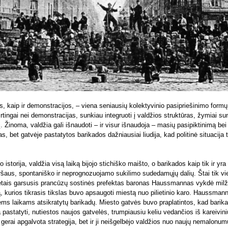
, kaip ir demonstracijos, – viena seniausių kolektyvinio pasipriešinimo formų
rtingai nei demonstracijas, sunkiau integruoti į valdžios struktūras, žymiai sun
. Žinoma, valdžia gali išnaudoti – ir visur išnaudoja – masių pasipiktinimą be
s, bet gatvėje pastatytos barikados dažniausiai liudija, kad politinė situacija
o istorija, valdžia visą laiką bijojo stichiško maišto, o barikados kaip tik ir yra
ršaus, spontaniško ir neprognozuojamo sukilimo sudedamųjų dalių. Štai tik v
tais garsusis prancūzų sostinės prefektas baronas Haussmannas vykdė milž
ą, kurios tikrasis tikslas buvo apsaugoti miestą nuo pilietinio karo. Haussman
ems laikams atsikratytų barikadų. Miesto gatvės buvo praplatintos, kad barika
pastatyti, nutiestos naujos gatvelės, trumpiausiu keliu vedančios iš kareivini
 gerai apgalvota strategija, bet ir ji neišgelbėjo valdžios nuo naujų nemalonum