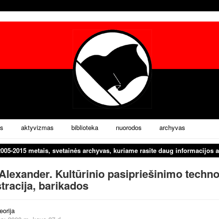
s
aktyvizmas
biblioteka
nuorodos
archyvas
2005-2015 metais, svetainės archyvas, kuriame rasite daug informacijos a
Alexander. Kultūrinio pasipriešinimo techno
racija, barikados
eorija