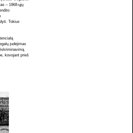
tas – 1968-ųjų
endito
k
yti. Tokius
tencialą
legalų judėjimas
iskriminavimą.
e, kovojant prieš