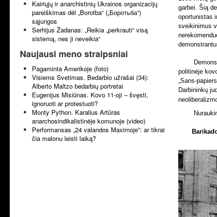
Kairiųjų ir anarchistinių Ukrainos organizacijų
garbei. Šią d
pareiškimas dėl „Borotba“ („Боротьба“)
oportunistas 
sąjungos
sveikinimus v
Serhijus Žadanas: „Reikia „perkrauti“ visą
nerekomenduoj
sistemą, nes ji neveikia“
demonstrantus
Naujausi meno straipsniai
Demonstr
Pagaminta Amerikoje (foto)
politinėje kov
Visiems Svetimas. Bedarbio užrašai (34):
„Sans-papiers
Alberto Maltzo bedarbių portretai
Darbininkų ju
Eugenijus Misiūnas. Kovo 11-oji – švęsti,
neoliberalizmo
ignoruoti ar protestuoti?
Monty Python. Karalius Artūras
Nurauki
anarchosindikalistinėje komunoje (video)
Performansas „24 valandos Maximoje”: ar tikrai
Barikad
čia malonu leisti laiką?