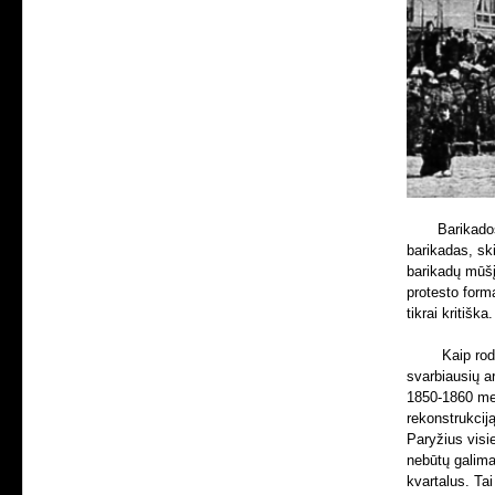
Barikados
barikadas, ski
barikadų mūšį
protesto forma
tikrai kritiška.
Kaip rod
svarbiausių a
1850-1860 me
rekonstrukcij
Paryžius visi
nebūtų galima 
kvartalus. Tai