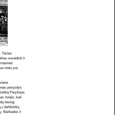
. Tačiau
kiau suvaidinti ir
i masines
 tuo metu yra
 viena
ienas pavyzdys.
inišką Paryžiaus
nas norėjo, kad
dų tiesiog
ų į darbininkų
ų. Barikados ir