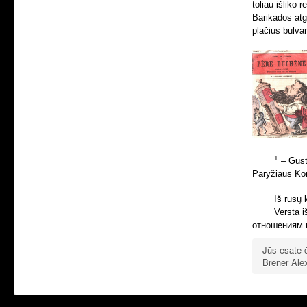
toliau išliko 
Barikados atg
plačius bulvar
1
–
Gust
Paryžiaus Kom
Iš rusų 
Versta 
отношениям в
Jūs esate 
Brener Alex