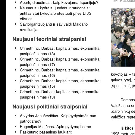
Paskelbt
Abortų draudimas: kaip kovojama Ispanijoje?
Kaunas su žydrais, juodais ir raudonais:
antifašistai kviečia protestuoti prieš LTJS
eitynes
Saviorganizuojanti ir savivaldi Maidano
revoliucija
Naujausi teoriniai straipsniai
CrimethInc. Darbas: kapitalizmas, ekonomika,
pasipriešinimas (18)
CrimethInc. Darbas: kapitalizmas, ekonomika,
pasipriešinimas (17)
CrimethInc. Darbas: kapitalizmas, ekonomika,
kovotojas – ta
pasipriešinimas (16)
CrimethInc. Darbas: kapitalizmas, ekonomika,
galvos rytoj,
pasipriešinimas (15)
„specifinis”, 
CrimethInc. Darbas: kapitalizmas, ekonomika,
pasipriešinimas (13)
Demonstr
Naujausi politiniai straipsniai
Valdžia jau se
„darbininkų d
Alvydas Januševičius. Kaip gydysimės nuo
valdžios rep
patriotizmo?
Eugenijus Misiūnas. Apie gydymą baime
Iš kitos
Paskutinio pasaulinio laukiant
1998 metų ge