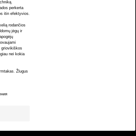
echniką.
ados perkerta
s itin efektyvios.
kelią rodančios
ildomų jėgų ir
 apogėjų
dovaujami
 griovikiškos
giau nei kokia
irmtakas. Žlugus
ения