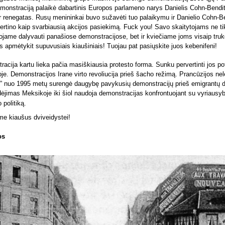
emonstraciją palaikė dabartinis Europos parlameno narys Danielis Cohn-Bendi
ir renegatas. Rusų menininkai buvo sužavėti tuo palaikymu ir Danielio Cohn-B
ertino kaip svarbiausią akcijos pasiekimą. Fuck you
!
Savo skaitytojams ne ti
ame dalyvauti panašiose demonstracijose, bet ir kviečiame joms visaip trukd
 apmėtykit supuvusiais kiaušiniais
! Tuojau pat pasiųskite juos kebenifeni!
acija kartu lieka pačia masiškiausia protesto forma. Sunku pervertinti jos po
oje. Demonstracijos Irane virto revoliucija prieš šacho režimą. Prancūzijos ne
” nuo 1995 metų surengė daugybę pavykusių demonstracijų prieš emigrantų d
dėjimas Meksikoje iki šiol naudoja demonstracijas konfrontuojant su vyriausyb
 politiką.
me kiaušus dviveidystei
!
os