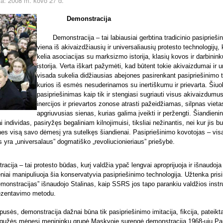
a: 2008 m. kovo 27 d.
Demonstracija
Demonstracija – tai labiausiai gerbtina tradicinio pasiprieši
viena iš akivaizdžiausių ir universaliausių protesto technologijų, k
kelia asociacijas su marksizmo istorija, klasių kovos ir darbinin
istorija. Verta iškart pažymėti, kad būtent tokie akivaizdumai ir u
visada sukelia didžiausias abejones pasirenkant pasipriešinimo t
kurios iš esmės nesuderinamos su inertiškumu ir prievarta. Šiuol
pasipriešinimas kaip tik ir stengiasi sugriauti visus akivaizdumus 
inercijos ir prievartos zonose atrasti pažeidžiamas, silpnas vieta
apgriuvusias sienas, kurias galima įveikti ir peržengti. Šiandieni
i individas, pasiryžęs begaliniam kilnojimuisi, tiksliai nežinantis, nei kur jis b
 nes visą savo dėmesį yra sutelkęs šiandienai. Pasipriešinimo kovotojas – visa
jis yra „universalaus” dogmatiško „revoliucionieriaus” priešybė.
acija – tai protesto būdas, kurį valdžia ypač lengvai aproprijuoja ir išnaudoj
niai manipuliuoja šia konservatyvia pasipriešinimo technologija. Užtenka prisi
emonstracijas” išnaudojo Stalinas, kaip SSRS jos tapo parankiu valdžios instr
rezentavimo metodu.
 pusės, demonstracija dažnai būna tik pasipriešinimo imitacija, fikcija, pateikt
gužės mėnesį menininkų grupė Maskvoje surengė demonstraciją 1968-ųjų P