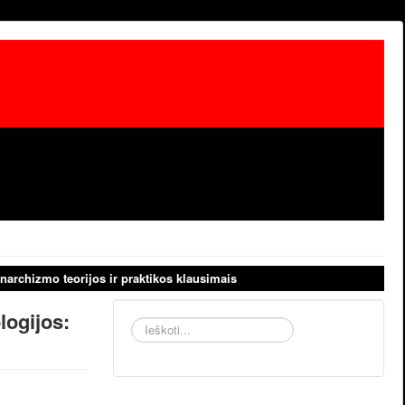
narchizmo teorijos ir praktikos klausimais
logijos:
Ieškoti...