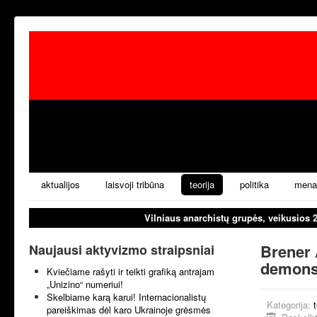
aktualijos
laisvoji tribūna
teorija
politika
mena
Vilniaus anarchistų grupės, veikusios 
Brener 
Naujausi aktyvizmo straipsniai
demonst
Kviečiame rašyti ir teikti grafiką antrajam
„Unizino“ numeriui!
Skelbiame karą karui! Internacionalistų
Kategorija:
t
pareiškimas dėl karo Ukrainoje grėsmės