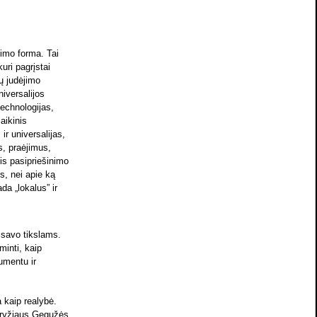
nimo forma. Tai
uri pagrįstai
kų judėjimo
niversalijos
echnologijas,
aikinis
ir universalijas,
s, praėjimus,
nis pasipriešinimo
us, nei apie ką
da „lokalus” ir
a savo tikslams.
minti, kaip
umentu ir
a kaip realybė.
aryžiaus Gegužės