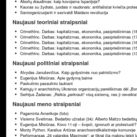
Abortų draudimas: kaip kovojama Ispanijoje?
Kaunas su žydrais, juodais ir raudonais: antifašistai kviečia prote
Saviorganizuojanti ir savivaldi Maidano revoliucija
Naujausi teoriniai straipsniai
CrimethInc. Darbas: kapitalizmas, ekonomika, pasipriešinimas (1
CrimethInc. Darbas: kapitalizmas, ekonomika, pasipriešinimas (1
CrimethInc. Darbas: kapitalizmas, ekonomika, pasipriešinimas (1
CrimethInc. Darbas: kapitalizmas, ekonomika, pasipriešinimas (1
CrimethInc. Darbas: kapitalizmas, ekonomika, pasipriešinimas (1
Naujausi politiniai straipsniai
Alvydas Januševičius. Kaip gydysimės nuo patriotizmo?
Eugenijus Misiūnas. Apie gydymą baime
Paskutinio pasaulinio laukiant
Kairiųjų ir anarchistinių Ukrainos organizacijų pareiškimas dėl „B
Serhijus Žadanas: „Reikia „perkrauti“ visą sistemą, nes ji neveikia
Naujausi meno straipsniai
Pagaminta Amerikoje (foto)
Visiems Svetimas. Bedarbio užrašai (34): Alberto Maltzo bedarbių 
Eugenijus Misiūnas. Kovo 11-oji – švęsti, ignoruoti ar protestuoti?
Monty Python. Karalius Artūras anarchosindikalistinėje komunoje 
Performansas „24 valandos Maximoje”: ar tikrai čia malonu leisti l