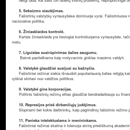
Netgi tada, kai šalis turi didelių vidinių problemų, neproporcingai 
5. Seksizmo siautėjimas.
Fašistinių valstybių vyriausybėse dominuoja vyrai. Fašistiniuose rež
nacionaline politika.
6. Žiniasklaidos kontrolė.
Kartais žiniasklaida yra tiesiogiai kontroliuojama vyriausybės, tačia
metu.
7. Liguistas susirūpinimas šalies saugumu.
Baimė pasitelkiama kaip motyvacinis ginklas masėms valdyti.
8. Valstybė glaudžiai susijusi su bažnyčia.
Fašistiniai režimai siekia išnaudoti populiariausią šalies religiją kaip
ryškiai skiriasi nuo valdžios politikos.
9. Valstybė gina korporacijas.
Politinis fašistinių režimų elitas glaudžiai bendradarbiauja su finans
10. Represijos prieš dirbančiųjų judėjimus.
Slopinami bet kokie darbininkų, kaip pagrindinių fašistinio režimo pr
11. Panieka intelektualams ir menininkams.
Fašistiniai režimai skatina ir toleruoja atvirą priešiškumą akademin