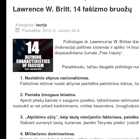
Lawrence W. Britt. 14 fašizmo bruožų
Kategorija:
teorija
Paskelbta: 2012 m. sausio 30 d.
Politologas dr. Lawrence‘as W. Brittas išanaliz
(Indonezija) politines sistemas ir aptiko 14 
išspausdintame žurnale „Free Inquiry“.
Paradoksalu, tačiau daugelis politologo nuro
1. Nuolatinis stiprus nacionalizmas.
Fašistiniai režimai nuolat aktyviai pasitelkia patriotinius šūkius, loz
2. Panieka žmogaus teisėms.
Apimti priešų baimės ir saugumo poreikio, fašistiniuose režimuose gy
nusisukti ar net pritarti kankinimams, mirties bausmėms, žmogžudystėms
3. „Atpirkimo ožių“, kaip tautą vienijančio faktoriaus, paieško
Siekiant suvienyti tautą, kuriamas „bendro Tėvynės priešo“ įvaizdis. Pri
4. Militarizmo dominavimas.