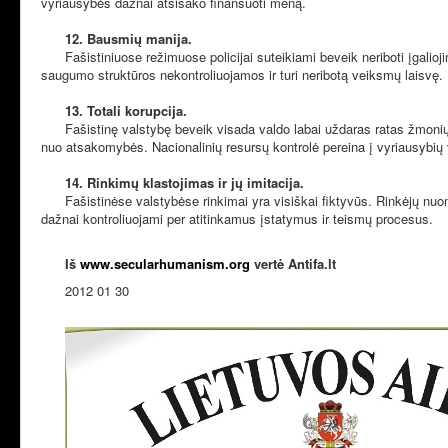
vyriausybės dažnai atsisako finansuoti meną.
12. Bausmių manija.
Fašistiniuose režimuose policijai suteikiami beveik neriboti įgaliojim
saugumo struktūros nekontroliuojamos ir turi neribotą veiksmų laisvę.
13. Totali korupcija.
Fašistinę valstybę beveik visada valdo labai uždaras ratas žmonių, ku
nuo atsakomybės. Nacionalinių resursų kontrolė pereina į vyriausybių 
14. Rinkimų klastojimas ir jų imitacija.
Fašistinėse valstybėse rinkimai yra visiškai fiktyvūs. Rinkėjų nuomo
dažnai kontroliuojami per atitinkamus įstatymus ir teismų procesus.
Iš
www.secularhumanism.org
vertė Antifa.lt
2012 01 30