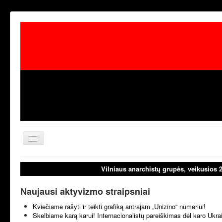
Toggle
Navigation
aktualijos
laisvoji tribūn
Vilniaus anarchistų grupės, veikusios 
Naujausi aktyvizmo straipsniai
Kviečiame rašyti ir teikti grafiką antrajam „Unizino“ numeriui!
Skelbiame karą karui! Internacionalistų pareiškimas dėl karo Ukr