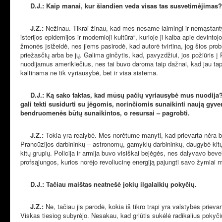
D.J.: Kaip manai, kur šiandien veda visas tas susvetimėjimas?
J.Z.:
Nežinau. Tikrai žinau, kad mes nesame laimingi ir nemąstantys
isterijos epidemijos ir modernioji kultūra“, kurioje ji kalba apie devint
žmonės įsižeidė, nes jiems pasirodė, kad autorė tvirtina, jog šios probl
priežasčių arba be jų. Galima ginčytis, kad, pavyzdžiui, jos požiūris į
nuodijamus amerikiečius, nes tai buvo daroma taip dažnai, kad jau ta
kaltinama ne tik vyriausybė, bet ir visa sistema.
D.J.: Ką sako faktas, kad mūsų pačių vyriausybė mus nuodija?
gali tekti susidurti su jėgomis, norinčiomis sunaikinti naują g
bendruomenės būtų sunaikintos, o resursai – pagrobti.
J.Z.:
Tokia yra realybė. Mes norėtume manyti, kad prievarta nėra bū
Prancūzijos darbininkų – astronomų, gamyklų darbininkų, daugybė kitų
kitų grupių. Policija ir armija buvo visiškai bejėgės, nes dalyvavo beve
profsąjungos, kurios norėjo revoliucinę energiją pajungti savo žymiai m
D.J.: Tačiau maištas neatnešė jokių ilgalaikių pokyčių.
J.Z.:
Ne, tačiau jis parodė, kokia iš tikro trapi yra valstybės prie
Viskas tiesiog subyrėjo. Nesakau, kad griūtis sukėlė radikalius pokyčiu