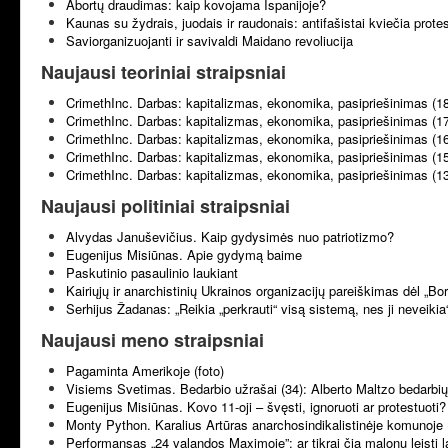
Abortų draudimas: kaip kovojama Ispanijoje?
Kaunas su žydrais, juodais ir raudonais: antifašistai kviečia prote
Saviorganizuojanti ir savivaldi Maidano revoliucija
Naujausi teoriniai straipsniai
CrimethInc. Darbas: kapitalizmas, ekonomika, pasipriešinimas (1
CrimethInc. Darbas: kapitalizmas, ekonomika, pasipriešinimas (1
CrimethInc. Darbas: kapitalizmas, ekonomika, pasipriešinimas (1
CrimethInc. Darbas: kapitalizmas, ekonomika, pasipriešinimas (1
CrimethInc. Darbas: kapitalizmas, ekonomika, pasipriešinimas (1
Naujausi politiniai straipsniai
Alvydas Januševičius. Kaip gydysimės nuo patriotizmo?
Eugenijus Misiūnas. Apie gydymą baime
Paskutinio pasaulinio laukiant
Kairiųjų ir anarchistinių Ukrainos organizacijų pareiškimas dėl „B
Serhijus Žadanas: „Reikia „perkrauti“ visą sistemą, nes ji neveikia
Naujausi meno straipsniai
Pagaminta Amerikoje (foto)
Visiems Svetimas. Bedarbio užrašai (34): Alberto Maltzo bedarbių 
Eugenijus Misiūnas. Kovo 11-oji – švęsti, ignoruoti ar protestuoti?
Monty Python. Karalius Artūras anarchosindikalistinėje komunoje 
Performansas „24 valandos Maximoje”: ar tikrai čia malonu leisti l