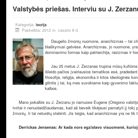
Valstybės priešas. Interviu su J. Zerzan
Kategorija:
teorija
Paskelbta: 2012 m. vasario 8 d.
Daugelio žmonių nuomone, anarchizmas – tai chaosa
blaškymusi gatvėse. Anarchizmas, jo nuomone, yra vi
dominavimo formas kaip patriarchija, rasizmas ir ho
Jau 25 metus J. Zerzanas trupina mūsų kultūros pama
išleido pačios įvairiausios tematikos esė, pradedan
filosofija, religija, ekonomika ir kitos ideologinės 
gilintis į tai, ką mes suvokiame kaip gyvenimo faktu
kalbos.
Mano pokalbis su J. Zerzanu jo namuose Eugene (Oregono valstija, JAV)
tvirtai ir nenuolaidžiaudamas, kad aš beveik tikėjausi pamatyti jį tok
žmonių. Ir tai neturėtų stebinti. Jis teigia, kad anarchizmas yra ne tik
Derrickas Jensenas: Ar kada nors egzistavo visuomenė, kurio