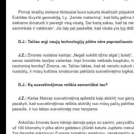
Pirmoji skaičių sistema tikriausiai buvo sukurta skaičiuoti prijau
Euklidas išvystė geometriją, t.y. „žemės matavimą“, kad būtų galima išm
siekiame išmatuoti ir pavergti visą visatą. Dar kartą sakau, kad tai n
savininkais ir valdovais“. Jis taip pat paskelbė, kad visata yra lyg didž
D.J.: Tačiau argi naujų technologijų plėtra nėra paprasčiau
J.Z.:
Žmonės nuolatos kartoja: „Negali sukišti džino atgal į butelį“
senos rasistinės teorijos variantas:
hopi
žmonės neišrado kauptuko, tod
neutroninę bombą? Žinoma, ne. Tačiau faktas, kad aš nenoriu sukurti 
nuostatų, ir mūsų kultūros smalsumas paklūsta susvetimėjimo logikai, 
D.J.: Ką susvetimėjimas reiškia asmeniškai tau?
J.Z.:
Karlas Marxas susvetimėjimą apibrėžė kaip atskirtį nuo gamy
pasakyti, kad susvetimėjimas reiškia atotrūkį nuo mūsų pačių patirtie
pasaulis, ir tuo labiau susvetimėję mes tampame.
Anksčiau žmonės buvo tokioje darnoje patys su savimi, pavyzdžiui
už 100 kilometrų ir plika akimi galėdavo įžiūrėti keturis Jupiterio mėnu
Yra daugybė ankstyvųjų Europos tyrinėtojų aprašymų, pasakojančių api