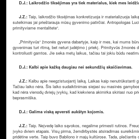
D.J.: Laikrodžio tiksėjimas yra tiek materialus, kiek mes leidž
J.Z.:
Taip, laikrodžio tiksėjimas konkretizuoja ir materializuoja lai
suteikimas jai prieštarauja mūsų gyvenimo patirčiai. Antropologas Luc
primityviame mentalitete“.
„Primityvūs“ žmonės gyvena dabartyje, kaip ir mes, kai mums būna sma
gyvenimas turi ritmą, bet neturi judėjimo į priekį. Primityvūs žmonės d
kontroliuoti gamtos. Jie seka metų laikus, tačiau tai jokiu būdu neati
D.J.: Kalbi apie kažką daugiau nei sekundžių skaičiavimas.
J.Z.:
Kalbu apie neegzistuojantį laiką. Laikas kaip nenutrūkstanti gij
Tačiau laiko nėra. Šis laiko sudaiktinimas siejasi su masinės gamybos
kad nėra vienodų dviejų įvykių, kad kiekviena akimirka skiriasi nuo prie
beprasmiška.
D.J.: Galima viską apversti aukštyn kojomis.
J.Z.:
Taip. Neįvedę laiko sąvokos, negalime primesti rutinos. Freudas
įvyko dviem etapais. Visų pirma, žemdirbystės atsiradimas sureikšmino
pridėtine verte. Taip buvo Babilono ir majų kultūrose. Tada, plečiantis civ