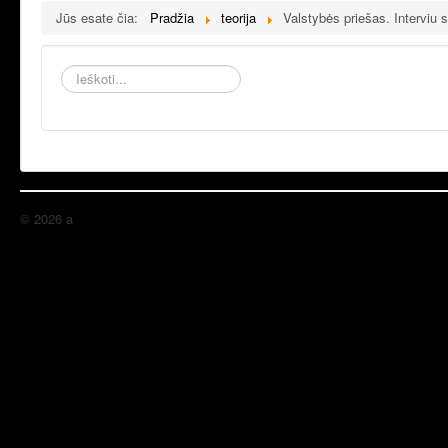
Jūs esate čia:
Pradžia
teorija
Valstybės priešas. Interviu 
Ieškoti...
© 2026 a