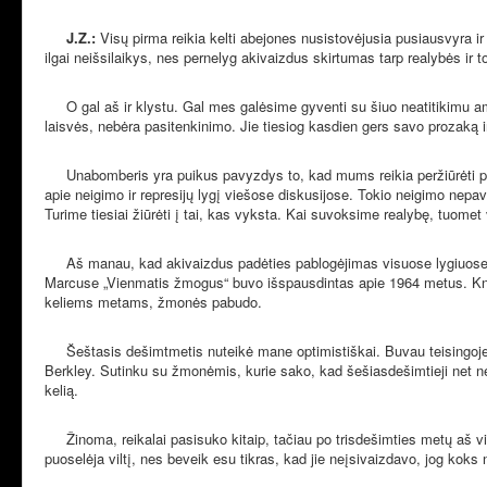
J.Z.:
Visų pirma reikia kelti abejones nusistovėjusia pusiausvyra i
ilgai neišsilaikys, nes pernelyg akivaizdus skirtumas tarp realybės ir
O gal aš ir klystu. Gal mes galėsime gyventi su šiuo neatitikimu am
laisvės, nebėra pasitenkinimo. Jie tiesiog kasdien gers savo prozaką ir 
Unabomberis yra puikus pavyzdys to, kad mums reikia peržiūrėti prii
apie neigimo ir represijų lygį viešose diskusijose. Tokio neigimo nepavy
Turime tiesiai žiūrėti į tai, kas vyksta. Kai suvoksime realybę, tuomet 
Aš manau, kad akivaizdus padėties pablogėjimas visuose lygiuose pr
Marcuse „Vienmatis žmogus“ buvo išspausdintas apie 1964 metus. Knyg
keliems metams, žmonės pabudo.
Šeštasis dešimtmetis nuteikė mane optimistiškai. Buvau teisingoje vie
Berkley. Sutinku su žmonėmis, kurie sako, kad šešiasdešimtieji net nepri
kelią.
Žinoma, reikalai pasisuko kitaip, tačiau po trisdešimties metų aš vis d
puoselėja viltį, nes beveik esu tikras, kad jie neįsivaizdavo, jog koks