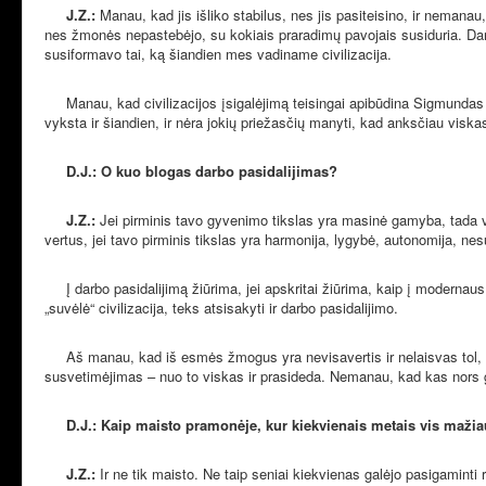
J.Z.:
Manau, kad jis išliko stabilus, nes jis pasiteisino, ir nemanau
nes žmonės nepastebėjo, su kokiais praradimų pavojais susiduria. Da
susiformavo tai, ką šiandien mes vadiname civilizacija.
Manau, kad civilizacijos įsigalėjimą teisingai apibūdina Sigmundas Fr
vyksta ir šiandien, ir nėra jokių priežasčių manyti, kad anksčiau viska
D.J.: O kuo blogas darbo pasidalijimas?
J.Z.:
Jei pirminis tavo gyvenimo tikslas yra masinė gamyba, tada v
vertus, jei tavo pirminis tikslas yra harmonija, lygybė, autonomija, n
Į darbo pasidalijimą žiūrima, jei apskritai žiūrima, kaip į modernaus 
„suvėlė“ civilizacija, teks atsisakyti ir darbo pasidalijimo.
Aš manau, kad iš esmės žmogus yra nevisavertis ir nelaisvas tol, kol
susvetimėjimas – nuo to viskas ir prasideda. Nemanau, kad kas nors galėt
D.J.: Kaip maisto pramonėje, kur kiekvienais metais vis mažia
J.Z.:
Ir ne tik maisto. Ne taip seniai kiekvienas galėjo pasigaminti