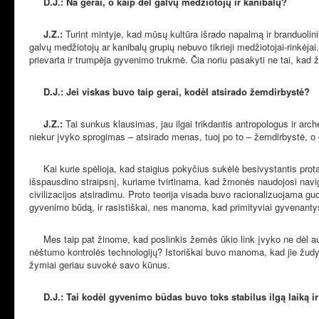
D.J.: Na gerai, o kaip dėl galvų medžiotojų ir kanibalų?
J.Z.:
Turint mintyje, kad mūsų kultūra išrado napalmą ir branduolin
galvų medžiotojų ar kanibalų grupių nebuvo tikrieji medžiotojai-rinkėj
prievarta ir trumpėja gyvenimo trukmė. Čia noriu pasakyti ne tai, kad
D.J.: Jei viskas buvo taip gerai, kodėl atsirado žemdirbystė?
J.Z.:
Tai sunkus klausimas, jau ilgai trikdantis antropologus ir arch
niekur įvyko sprogimas – atsirado menas, tuoj po to – žemdirbystė, o da
Kai kurie spėlioja, kad staigius pokyčius sukėlė besivystantis prota
išspausdino straipsnį, kuriame tvirtinama, kad žmonės naudojosi naviga
civilizacijos atsiradimu. Proto teorija visada buvo racionalizuojama 
gyvenimo būdą, ir rasistiškai, nes manoma, kad primityviai gyvenantys ž
Mes taip pat žinome, kad poslinkis žemės ūkio link įvyko ne dėl auga
nėštumo kontrolės technologijų? Istoriškai buvo manoma, kad jie žudyda
žymiai geriau suvokė savo kūnus.
D.J.: Tai kodėl gyvenimo būdas buvo toks stabilus ilgą laiką ir 