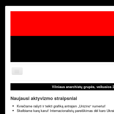
Toggle
Navigation
aktualijos
laisvoji tribūn
Vilniaus anarchistų grupės, veikusios 
Naujausi aktyvizmo straipsniai
Kviečiame rašyti ir teikti grafiką antrajam „Unizino“ numeriui!
Skelbiame karą karui! Internacionalistų pareiškimas dėl karo Ukr