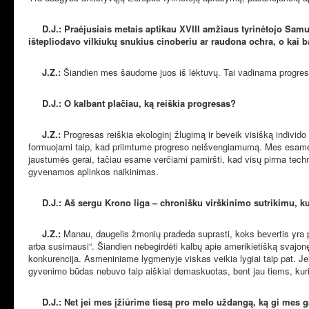
D.J.: Praėjusiais metais aptikau XVIII amžiaus tyrinėtojo Samu
ištepliodavo vilkiukų snukius cinoberiu ar raudona ochra, o kai b
J.Z.:
Šiandien mes šaudome juos iš lėktuvų. Tai vadinama progres
D.J.: O kalbant plačiau, ką reiškia progresas?
J.Z.:
Progresas reiškia ekologinį žlugimą ir beveik visišką individ
formuojami taip, kad priimtume progreso neišvengiamumą. Mes esame jo
jaustumės gerai, tačiau esame verčiami pamiršti, kad visų pirma techno
gyvenamos aplinkos naikinimas.
D.J.: Aš sergu Krono liga – chronišku virškinimo sutrikimu, k
J.Z.:
Manau, daugelis žmonių pradeda suprasti, koks bevertis yra pr
arba susimausi“. Šiandien nebegirdėti kalbų apie amerikietišką svajonę 
konkurencija. Asmeniniame lygmenyje viskas veikia lygiai taip pat. J
gyvenimo būdas nebuvo taip aiškiai demaskuotas, bent jau tiems, kuri
D.J.: Net jei mes įžiūrime tiesą pro melo uždangą, ką gi mes 