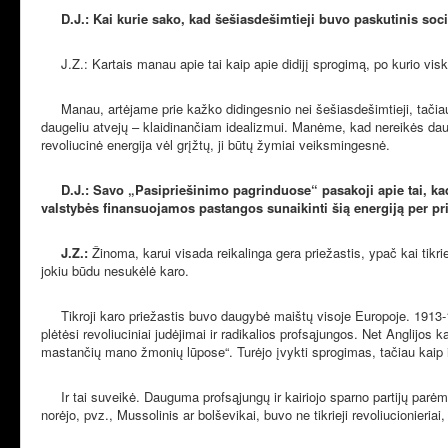
D.J.: Kai kurie sako, kad šešiasdešimtieji buvo paskutinis soci
J.Z.: Kartais manau apie tai kaip apie didijį sprogimą, po kurio visk
Manau, artėjame prie kažko didingesnio nei šešiasdešimtieji, tačiau 
daugeliu atvejų – klaidinančiam idealizmui. Manėme, kad nereikės dau
revoliucinė energija vėl grįžtų, ji būtų žymiai veiksmingesnė.
D.J.: Savo „Pasipriešinimo pagrinduose“ pasakoji apie tai, kad
valstybės finansuojamos pastangos sunaikinti šią energiją per pri
J.Z.:
Žinoma, karui visada reikalinga gera priežastis, ypač kai tikri
jokiu būdu nesukėlė karo.
Tikroji karo priežastis buvo daugybė maištų visoje Europoje. 1913-1914 
plėtėsi revoliuciniai judėjimai ir radikalios profsąjungos. Net Anglijos
mastančių mano žmonių lūpose“. Turėjo įvykti sprogimas, tačiau kaip ir 
Ir tai suveikė. Dauguma profsąjungų ir kairiojo sparno partijų parėmė k
norėjo, pvz., Mussolinis ar bolševikai, buvo ne tikrieji revoliucionieri