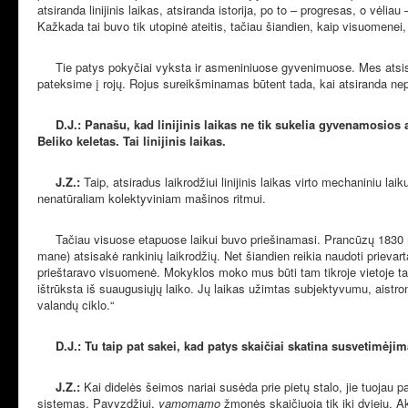
atsiranda linijinis laikas, atsiranda istorija, po to – progresas, o vėlia
Kažkada tai buvo tik utopinė ateitis, tačiau šiandien, kaip visuomenei
Tie patys pokyčiai vyksta ir asmeniniuose gyvenimuose. Mes atsisakom
pateksime į rojų. Rojus sureikšminamas būtent tada, kai atsiranda nepas
D.J.: Panašu, kad linijinis laikas ne tik sukelia gyvenamosios
Beliko keletas. Tai linijinis laikas.
J.Z.:
Taip, atsiradus laikrodžiui linijinis laikas virto mechaniniu l
nenatūraliam kolektyviniam mašinos ritmui.
Tačiau visuose etapuose laikui buvo priešinamasi. Prancūzų 1830 m. 
mane) atsisakė rankinių laikrodžių. Net šiandien reikia naudoti prievar
prieštaravo visuomenė. Mokyklos moko mus būti tam tikroje vietoje tam 
ištrūksta iš suaugusiųjų laiko. Jų laikas užimtas subjektyvumu, aistromi
valandų ciklo.“
D.J.: Tu taip pat sakei, kad patys skaičiai skatina susvetimėjim
J.Z.:
Kai didelės šeimos nariai susėda prie pietų stalo, jie tuojau 
sistemas. Pavyzdžiui,
yamomamo
žmonės skaičiuoja tik iki dviejų. Aki