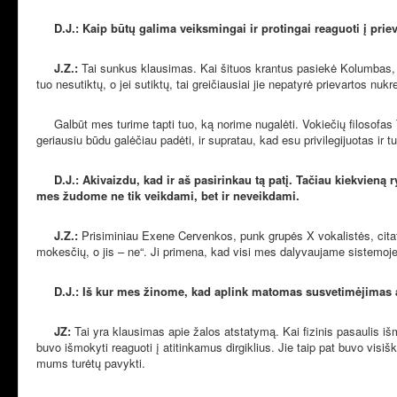
D.J.: Kaip būtų galima veiksmingai ir protingai reaguoti į priev
J.Z.:
Tai sunkus klausimas. Kai šituos krantus pasiekė Kolumbas, 
tuo nesutiktų, o jei sutiktų, tai greičiausiai jie nepatyrė prievartos n
Galbūt mes turime tapti tuo, ką norime nugalėti. Vokiečių filosofas 
geriausiu būdu galėčiau padėti, ir supratau, kad esu privilegijuotas ir
D.J.: Akivaizdu, kad ir aš pasirinkau tą patį. Tačiau kiekvieną
mes žudome ne tik veikdami, bet ir neveikdami.
J.Z.:
Prisiminiau Exene Cervenkos, punk grupės X vokalistės, ci
mokesčių, o jis – ne“. Ji primena, kad visi mes dalyvaujame sistemoje
D.J.: Iš kur mes žinome, kad aplink matomas susvetimėjimas at
JZ:
Tai yra klausimas apie žalos atstatymą. Kai fizinis pasaulis išmu
buvo išmokyti reaguoti į atitinkamus dirgiklius. Jie taip pat buvo visiš
mums turėtų pavykti.