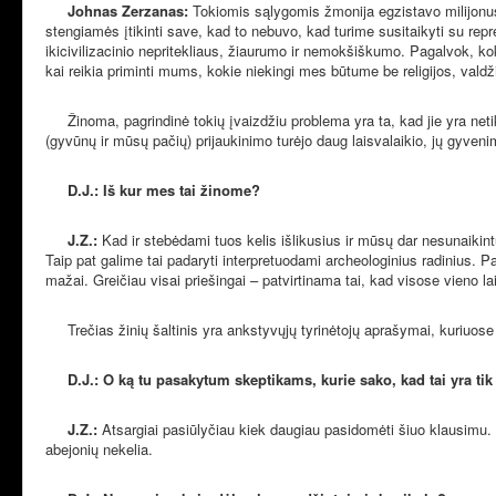
Johnas Zerzanas:
Tokiomis sąlygomis žmonija egzistavo milijonus 
stengiamės įtikinti save, kad to nebuvo, kad turime susitaikyti su repre
ikicivilizacinio nepritekliaus, žiaurumo ir nemokšiškumo. Pagalvok, ko
kai reikia priminti mums, kokie niekingi mes būtume be religijos, valdži
Žinoma, pagrindinė tokių įvaizdžiu problema yra ta, kad jie yra netiks
(gyvūnų ir mūsų pačių) prijaukinimo turėjo daug laisvalaikio, jų gyveni
D.J.: Iš kur mes tai žinome?
J.Z.:
Kad ir stebėdami tuos kelis išlikusius ir mūsų dar nesunaikin
Taip pat galime tai padaryti interpretuodami archeologinius radinius. 
mažai. Greičiau visai priešingai – patvirtinama tai, kad visose vieno 
Trečias žinių šaltinis yra ankstyvųjų tyrinėtojų aprašymai, kuriuose
D.J.: O ką tu pasakytum skeptikams, kurie sako, kad tai yra ti
J.Z.:
Atsargiai pasiūlyčiau kiek daugiau pasidomėti šiuo klausimu. T
abejonių nekelia.