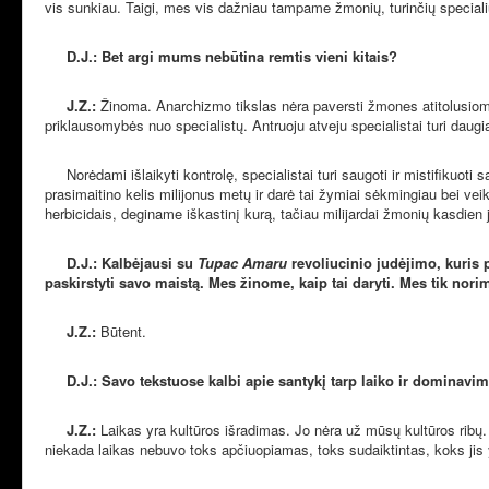
vis sunkiau. Taigi, mes vis dažniau tampame žmonių, turinčių specialių į
D.J.: Bet argi mums nebūtina remtis vieni kitais?
J.Z.:
Žinoma. Anarchizmo tikslas nėra paversti žmones atitolusiomis
priklausomybės nuo specialistų. Antruoju atveju specialistai turi daugiau
Norėdami išlaikyti kontrolę, specialistai turi saugoti ir mistifikuoti 
prasimaitino kelis milijonus metų ir darė tai žymiai sėkmingiau bei v
herbicidais, deginame iškastinį kurą, tačiau milijardai žmonių kasdien 
D.J.: Kalbėjausi su
Tupac Amaru
revoliucinio judėjimo, kuris
paskirstyti savo maistą. Mes žinome, kaip tai daryti. Mes tik nori
J.Z.:
Būtent.
D.J.: Savo tekstuose kalbi apie santykį tarp laiko ir dominavim
J.Z.:
Laikas yra kultūros išradimas. Jo nėra už mūsų kultūros ribų.
niekada laikas nebuvo toks apčiuopiamas, toks sudaiktintas, koks jis 