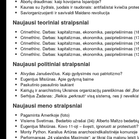
Abortų draudimas: kaip kovojama Ispanijoje?
Kaunas su žydrais, juodais ir raudonais: antifašistai kviečia prote
Saviorganizuojanti ir savivaldi Maidano revoliucija
Naujausi teoriniai straipsniai
CrimethInc. Darbas: kapitalizmas, ekonomika, pasipriešinimas (1
CrimethInc. Darbas: kapitalizmas, ekonomika, pasipriešinimas (1
CrimethInc. Darbas: kapitalizmas, ekonomika, pasipriešinimas (1
CrimethInc. Darbas: kapitalizmas, ekonomika, pasipriešinimas (1
CrimethInc. Darbas: kapitalizmas, ekonomika, pasipriešinimas (1
Naujausi politiniai straipsniai
Alvydas Januševičius. Kaip gydysimės nuo patriotizmo?
Eugenijus Misiūnas. Apie gydymą baime
Paskutinio pasaulinio laukiant
Kairiųjų ir anarchistinių Ukrainos organizacijų pareiškimas dėl „B
Serhijus Žadanas: „Reikia „perkrauti“ visą sistemą, nes ji neveikia
Naujausi meno straipsniai
Pagaminta Amerikoje (foto)
Visiems Svetimas. Bedarbio užrašai (34): Alberto Maltzo bedarbių 
Eugenijus Misiūnas. Kovo 11-oji – švęsti, ignoruoti ar protestuoti?
Monty Python. Karalius Artūras anarchosindikalistinėje komunoje 
Performansas „24 valandos Maximoje”: ar tikrai čia malonu leisti l