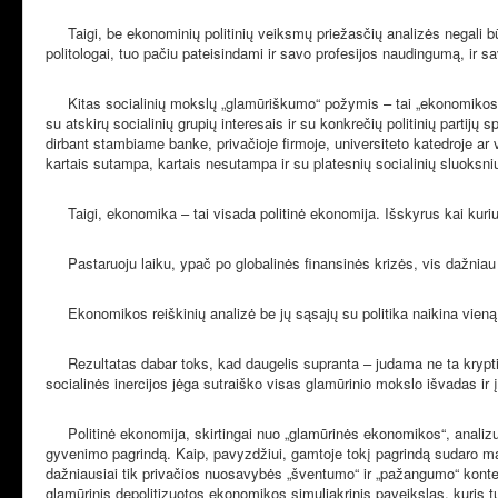
Taigi, be ekonominių politinių veiksmų priežasčių analizės negali būti
politologai, tuo pačiu pateisindami ir savo profesijos naudingumą, ir 
Kitas socialinių mokslų „glamūriškumo“ požymis – tai „ekonomikos ek
su atskirų socialinių grupių interesais ir su konkrečių politinių partij
dirbant stambiame banke, privačioje firmoje, universiteto katedroje ar vy
kartais sutampa, kartais nesutampa ir su platesnių socialinių sluoksni
Taigi, ekonomika – tai visada politinė ekonomija. Išskyrus kai kuriu
Pastaruoju laiku, ypač po globalinės finansinės krizės, vis dažniau p
Ekonomikos reiškinių analizė be jų sąsajų su politika naikina vieną p
Rezultatas dabar toks, kad daugelis supranta – judama ne ta kryptimi 
socialinės inercijos jėga sutraiško visas glamūrinio mokslo išvadas ir 
Politinė ekonomija, skirtingai nuo „glamūrinės ekonomikos“, analizuojan
gyvenimo pagrindą. Kaip, pavyzdžiui, gamtoje tokį pagrindą sudaro mat
dažniausiai tik privačios nuosavybės „šventumo“ ir „pažangumo“ kontek
glamūrinis depolitizuotos ekonomikos simuliakrinis paveikslas, kuris t