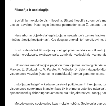
Filosofija ir sociologija
Socialinių mokslų šerdis - filosofija. Būtent filosofija suformuoja m
„tiesos“ sąvokos. Kaip teigia žinomas postmodernistas Ž. Liotaras, „t
Nesvarbu, ar objektyviai egzistuoja ar neegzistuoja žemės traukos dė
minėtas „kopijų kopijavimas“. Kuo daugiau „mokslinio“ teoretizavimo, t
Postmodernistinė filosofija sąmoningai priešpastatė savo filosofinį p
magija, horoskopais, ekstrasensais, zombiais, vaiduokliais, vampyrais 
Filosofinės metodologijos pagrindu formuojamas sociologinis visuomenė
Markso, E. Diurkgeimo, V. Pareto, M. Vėberio, D. Belo ir daugelio kitų 
visuomenės vaizdas (kaip tai ne paradoksalu) tampa gana monistinis.
„Istorija pasibaigė“, – kadaise pareiškė politologas F. Fukujama, tur
visuomenės suvokimas šiandien kaip tik ir primena „istorijos pabaigą“.
apibendrinančių dabartinę visuomeninę praktiką alternatyvių teorijų, t
Metodologinės sociologijos kaip mokslo nebėra. Sociologija paprasčiaus