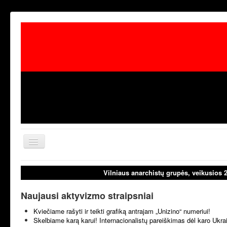
Toggle
Navigation
aktualijos
laisvoji tribūn
Vilniaus anarchistų grupės, veikusios 
Naujausi aktyvizmo straipsniai
Kviečiame rašyti ir teikti grafiką antrajam „Unizino“ numeriui!
Skelbiame karą karui! Internacionalistų pareiškimas dėl karo Ukr