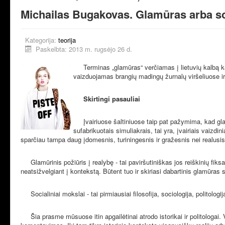
Michailas Bugakovas. Glamūras arba so
Kategorija:
teorija
Paskelbta: 2013 m. rugsėjo 26 d.
Terminas „glamūras“ verčiamas į lietuvių kalbą 
vaizduojamas brangių madingų žurnalų viršeliuose ir 
Skirtingi pasauliai
Įvairiuose šaltiniuose taip pat pažymima, kad glam
sufabrikuotais simuliakrais, tai yra, įvairiais vaizdini
sparčiau tampa daug įdomesnis, turiningesnis ir gražesnis nei realusis 
Glamūrinis požiūris į realybę - tai paviršutiniškas jos reiškinių fiks
neatsižvelgiant į kontekstą. Būtent tuo ir skiriasi dabartinis glamūra
Socialiniai mokslai - tai pirmiausiai filosofija, sociologija, politologij
Šia prasme mūsuose itin apgailėtinai atrodo istorikai ir politologai. Vien