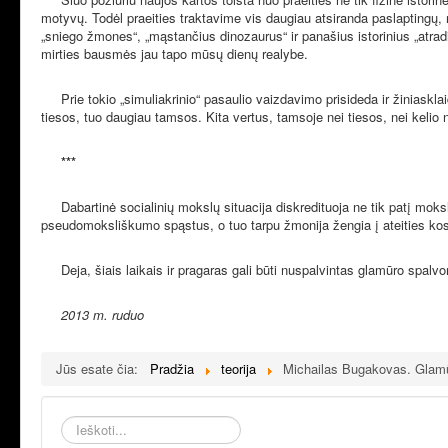
motyvų. Todėl praeities traktavime vis daugiau atsiranda paslaptingų, nep
„sniego žmones“, „mąstančius dinozaurus“ ir panašius istorinius „atradi
mirties bausmės jau tapo mūsų dienų realybe.
Prie tokio „simuliakrinio“ pasaulio vaizdavimo prisideda ir žiniasklaida
tiesos, tuo daugiau tamsos. Kita vertus, tamsoje nei tiesos, nei kelio
***
Dabartinė socialinių mokslų situacija diskredituoja ne tik patį mok
pseudomoksliškumo spąstus, o tuo tarpu žmonija žengia į ateities kosmi
Deja, šiais laikais ir pragaras gali būti nuspalvintas glamūro spalvo
2013 m. ruduo
Jūs esate čia:
Pradžia
teorija
Michailas Bugakovas. Glamūr
Ieškoti...