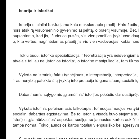
Istorija ir istorikai
Istorija oficialiai traktuojama kaip mokslas apie praeitį. Pats žodis „is
nors atskirą visuomeninio gyvenimo aspektą, o praeitį visumoje. Bet, ka
suprantama, kad jis, iš vienos pusės, vis vien praeities įvykiuose da
o, kita vertus, nagrinėdamas praeitį jis vis vien vadovaujasi kokia nor
Tokiu būdu, istoriko specializacija ir teoretizacija yra neišvengiamas 
atvejais tai jau ne „istorijos istorija“, o istorinė manipuliacija, tam
Vyksta ne istorinių faktų tyrinėjimas, o interpretacijų interpretacija,
ir asmenybių pateikta šių įvykių interpretacija iš gana siaurų socialinių,
Dabartinėmis sąlygomis „glamūrinis‘ istorijos pobūdis dar sustiprėjo 
Vyksta istorinis pereinamasis laikotarpis, formuojasi naujos vertybinės
socialinį dabarties egzistavimą. Be to, istorija visada buvo siejama s
istorijos „glamūrizacijos‘ aspektas susijęs su jaunosios kartos auklėjimu
tampa norma. Tokio jaunosios kartos totaliai vienpusiško bei agresyviai 
Šiuo požiūriu naujos kartos tolsta nuo praeities ne tik fizine istor