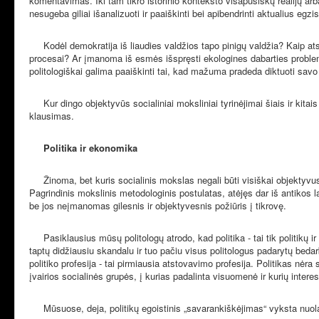
komentavimas. Iki tam tikro istorinio konteksto visapusiškų realijų arba 
nesugeba giliai išanalizuoti ir paaiškinti bei apibendrinti aktualius eg
Kodėl demokratija iš liaudies valdžios tapo pinigų valdžia? Kaip atsi
procesai? Ar įmanoma iš esmės išspręsti ekologines dabarties proble
politologiškai galima paaiškinti tai, kad mažuma pradeda diktuoti savo
Kur dingo objektyvūs socialiniai moksliniai tyrinėjimai šiais ir kitais
klausimas.
Politika ir ekonomika
Žinoma, bet kuris socialinis mokslas negali būti visiškai objektyvu
Pagrindinis mokslinis metodologinis postulatas, atėjęs dar iš antikos l
be jos neįmanomas gilesnis ir objektyvesnis požiūris į tikrovę.
Pasiklausius mūsų politologų atrodo, kad politika - tai tik politikų i
taptų didžiausiu skandalu ir tuo pačiu visus politologus padarytų beda
politiko profesija - tai pirmiausia atstovavimo profesija. Politikas nėr
įvairios socialinės grupės, į kurias padalinta visuomenė ir kurių intere
Mūsuose, deja, politikų egoistinis „savarankiškėjimas“ vyksta nuolat