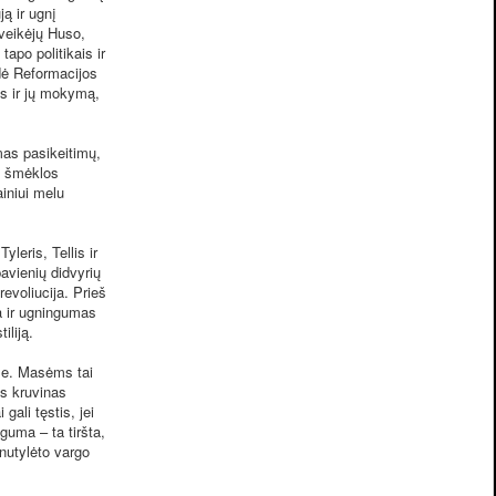
ją ir ugnį
 veikėjų Huso,
tapo politikais ir
dė Reformacijos
s ir jų mokymą,
as pasikeitimų,
os šmėklos
iniui melu
leris, Tellis ir
pavienių didvyrių
evoliucija. Prieš
a ir ugningumas
iliją.
še. Masėms tai
is kruvinas
ali tęstis, jei
uguma – ta tiršta,
nutylėto vargo