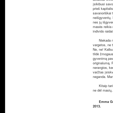
įsikibusi savo
prieš kapitali
savanoriškai t
neišgyventų. 
nes jų išgyve
masės reikia n
individo raid
Niekada nepr
vargetos, ne 
Ne, ne! Kalbu
tildė žmogau
gyvenimą pave
originalumą. 
nerangios, ke
varžtas įsiskv
neganda. Man 
Kitaip tarian
ne dėl masių
Emma Goldman
2013.