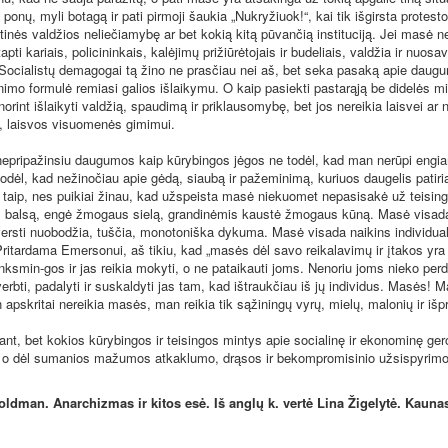
 ponų, myli botagą ir pati pirmoji šaukia „Nukryžiuok!“, kai tik išgirsta protesto
stinės valdžios neliečiamybę ar bet kokią kitą pūvančią instituciją. Jei masė n
apti kariais, policininkais, kalėjimų prižiūrėtojais ir budeliais, valdžia ir nuosav
Socialistų demagogai tą žino ne prasčiau nei aš, bet seka pasaką apie daug
nimo formulė remiasi galios išlaikymu. O kaip pasiekti pastarąją be didelės mi
orint išlaikyti valdžią, spaudimą ir priklausomybę, bet jos nereikia laisvei ar
ai, laisvos visuomenės gimimui.
ipažinsiu daugumos kaip kūrybingos jėgos ne todėl, kad man nerūpi engiam
todėl, kad nežinočiau apie gėdą, siaubą ir pažeminimą, kuriuos daugelis patiri
 taip, nes puikiai žinau, kad užspeista masė niekuomet nepasisakė už teising
s balsą, engė žmogaus sielą, grandinėmis kaustė žmogaus kūną. Masė visad
rsti nuobodžia, tuščia, monotoniška dykuma. Masė visada naikins individual
Pritardama Emersonui, aš tikiu, kad „masės dėl savo reikalavimų ir įtakos yra
nksmin-gos ir jas reikia mokyti, o ne pataikauti joms. Nenoriu joms nieko perd
erbti, padalyti ir suskaldyti jas tam, kad ištraukčiau iš jų individus. Masės! 
apskritai nereikia masės, man reikia tik sąžiningų vyrų, mielų, malonių ir išp
t, bet kokios kūrybingos ir teisingos mintys apie socialinę ir ekonominę ger
, o dėl sumanios mažumos atkaklumo, drąsos ir bekompromisinio užsispyrim
. Anarchizmas ir kitos esė. Iš anglų k. vertė Lina Žigelytė. Kaunas