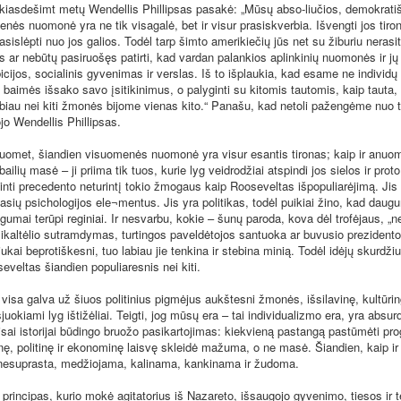
sdešimt metų Wendellis Phillipsas pasakė: „Mūsų abso-liučios, demokrati
enės nuomonė yra ne tik visagalė, bet ir visur prasiskverbia. Išvengti jos tir
slėpti nuo jos galios. Todėl tarp šimto amerikiečių jūs net su žiburiu nerasit
s ar nebūtų pasiruošęs patirti, kad vardan palankios aplinkinių nuomonės ir jų 
cijos, socialinis gyvenimas ir verslas. Iš to išplaukia, kad esame ne individų
 baimės išsako savo įsitikinimus, o palyginti su kitomis tautomis, kaip tauta,
iau nei kiti žmonės bijome vienas kito.“ Panašu, kad netoli pažengėme nuo t
jo Wendellis Phillipsas.
et, šiandien visuomenės nuomonė yra visur esantis tironas; kaip ir anuom
ilių masė – ji priima tik tuos, kurie lyg veidrodžiai atspindi jos sielos ir prot
inti precedento neturintį tokio žmogaus kaip Rooseveltas išpopuliarėjimą. Jis 
asių psichologijos ele¬mentus. Jis yra politikas, todėl puikiai žino, kad daugu
gumai terūpi reginiai. Ir nesvarbu, kokie – šunų paroda, kova dėl trofėjaus, „ne
kaltėlio sutramdymas, turtingos paveldėtojos santuoka ar buvusio prezidento 
riukai beprotiškesni, tuo labiau jie tenkina ir stebina minią. Todėl idėjų skurdžiu
eveltas šiandien populiaresnis nei kiti.
a galva už šiuos politinius pigmėjus aukštesni žmonės, išsilavinę, kultūrin
uokiami lyg ištižėliai. Teigti, jog mūsų era – tai individualizmo era, yra absu
isai istorijai būdingo bruožo pasikartojimas: kiekvieną pastangą pastūmėti pro
inę, politinę ir ekonominę laisvę skleidė mažuma, o ne masė. Šiandien, kaip ir
esuprasta, medžiojama, kalinama, kankinama ir žudoma.
ncipas, kurio mokė agitatorius iš Nazareto, išsaugojo gyvenimo, tiesos ir 