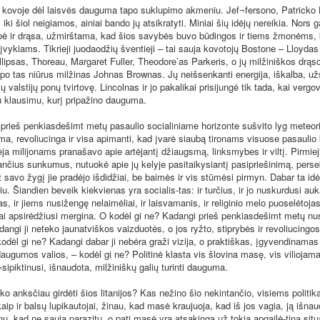
oje dėl laisvės dauguma tapo suklupimo akmeniu. Jef¬fersono, Patricko
 iki šiol neigiamos, ainiai bando jų atsikratyti. Miniai šių idėjų nereikia. Nors
bė ir drąsa, užmirštama, kad šios savybės buvo būdingos ir tiems žmonėms, 
 įvykiams. Tikrieji juodaodžių šventieji – tai sauja kovotojų Bostone – Lloydas
lipsas, Thoreau, Margaret Fuller, Theodore’as Parkeris, o jų milžiniškos drąso
apo tas niūrus milžinas Johnas Brownas. Jų neišsenkanti energija, iškalba, u
ių valstijų ponų tvirtovę. Lincolnas ir jo pakalikai prisijungė tik tada, kai ver
u klausimu, kurį pripažino dauguma.
 penkiasdešimt metų pasaulio socialiniame horizonte sušvito lyg meteorit
ama, revoliucinga ir visa apimanti, kad įvarė siaubą tironams visuose pasaulio
ėja milijonams pranašavo apie artėjantį džiaugsmą, linksmybes ir viltį. Pirmieji
iančius sunkumus, nutuokė apie jų kelyje pasitaikysiantį pasipriešinimą, perse
savo žygį jie pradėjo išdidžiai, be baimės ir vis stūmėsi pirmyn. Dabar ta idė
iu. Šiandien beveik kiekvienas yra socialis-tas: ir turčius, ir jo nuskurdusi auk
s, ir jiems nusižengę nelaimėliai, ir laisvamanis, ir religinio melo puoselėtoja
iai apsirėdžiusi mergina. O kodėl gi ne? Kadangi prieš penkiasdešimt metų nu
angi ji neteko jaunatviškos vaizduotės, o jos ryžto, stiprybės ir revoliucingos
kodėl gi ne? Kadangi dabar ji nebėra graži vizija, o praktiškas, įgyvendinamas
ugumos valios, – kodėl gi ne? Politinė klasta vis šlovina masę, vis viliojam
ipiktinusi, išnaudota, milžiniškų galių turinti dauguma.
ksčiau girdėti šios litanijos? Kas nežino šio nekintančio, visiems politi
aip ir balsų lupikautojai, žinau, kad masė kraujuoja, kad iš jos vagia, ją išna
tinu, kad ne sauja parazitų, o pati masė yra atsakinga už tokią apgailė-tiną sit