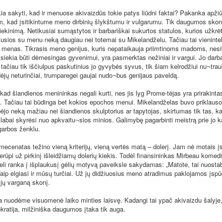
sakyti, kad ir menuose akivaizdūs tokie patys liūdni faktai? Pakanka apži
am, kad įsitikintume meno dirbinių šlykštumu ir vulgarumu. Tik daugumos skoni
iekinimą. Netikusiai sumąstytos ir barbariškai sukurtos statulos, kurios užkr
jusios su menu neką daugiau nei totemai su Mikelandželu. Tačiau tai vienint
s menas. Tikrasis meno genijus, kuris nepataikauja priimtinoms madoms, nesi
r siekia būti dėmesingas gyvenimui, yra pasmerktas nežiniai ir vargui. Jo darba
, tačiau tik iščiulpus paskutinius jo gyvybės syvus, tik šiam kelrodžiui nu¬tra
dėjų neturinčiai, trumparegei gaujai nudo¬bus genijaus paveldą.
iandienos menininkas negali kurti, nes jis lyg Prome-tėjas yra prirakinta
s. Tačiau tai būdinga bet kokios epochos menui. Mikelandželas buvo priklau
bėjo neką mažiau nei šiandienos skulptorius ar tapytojas, skirtumas tik tas, k
labai skyrėsi nuo apkvaitu¬sios minios. Galimybę pagarbinti meistrą prie jo ka
garbos ženklu.
natas težino vieną kriterijų, vieną vertės matą – dolerį. Jam nė motais įst
rūpi už pirkinį išleidžiamų dolerių kiekis. Todėl finansininkas Mirbeau komedi
eli ranka į išplaukusį gėlių motyvą paveiksle sakydamas: „Matote, tai nuosta
Taip elgiasi ir mūsų turčiai. Už jų didžiuosius meno atradimus paklojamos įs
jų varganą skonį.
odėme visuomenė laiko minties laisvę. Kadangi tai ypač akivaizdu šalyje, 
ratija, milžiniška daugumos įtaka tik auga.