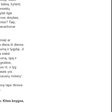
 balsą, kylantį
enorėtų
ybė ilgai
umos dorybes,
nios? Taip,
 nevaržomai
ieji ar
a diena iš dienos.
umą ir lygybę. Ji
a siekė
umą, ūpą ir
 grubios,
uo¬ti, o lyg
Masės yra
rususių moterų“.
ovę taps tikrove
o.
: Kitos knygos,