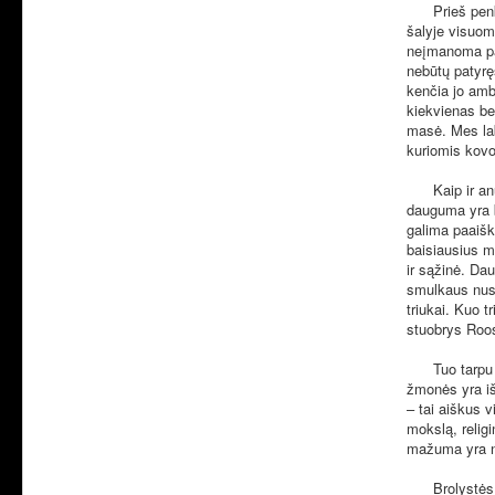
Prieš penkia
šalyje visuom
neįmanoma pasi
nebūtų patyrę
kenčia jo ambi
kiekvienas be
masė. Mes lab
kuriomis kovo
Kaip ir anuom
dauguma yra ba
galima paaišk
baisiausius m
ir sąžinė. Dau
smulkaus nusi
triukai. Kuo t
stuobrys Roos
Tuo tarpu vis
žmonės yra išj
– tai aiškus v
mokslą, relig
mažuma yra n
Brolystės pri