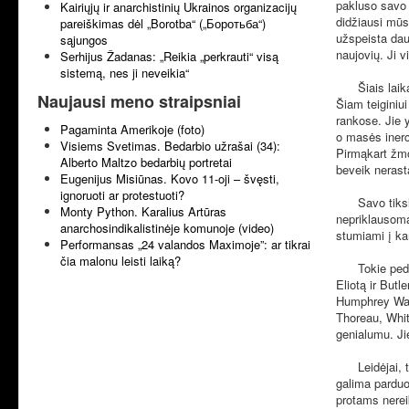
pakluso savo 
Kairiųjų ir anarchistinių Ukrainos organizacijų
didžiausi mūs
pareiškimas dėl „Borotba“ („Боротьба“)
užspeista dau
sąjungos
naujovių. Ji v
Serhijus Žadanas: „Reikia „perkrauti“ visą
sistemą, nes ji neveikia“
Šiais laikais
Naujausi meno straipsniai
Šiam teiginiui
rankose. Jie 
Pagaminta Amerikoje (foto)
o masės inerc
Visiems Svetimas. Bedarbio užrašai (34):
Pirmąkart žmon
Alberto Maltzo bedarbių portretai
beveik nerast
Eugenijus Misiūnas. Kovo 11-oji – švęsti,
ignoruoti ar protestuoti?
Savo tikslo k
Monty Python. Karalius Artūras
nepriklausoma
anarchosindikalistinėje komunoje (video)
stumiami į ka
Performansas „24 valandos Maximoje”: ar tikrai
čia malonu leisti laiką?
Tokie pedagog
Eliotą ir But
Humphrey Ward
Thoreau, Whit
genialumu. Jie
Leidėjai, tea
galima parduot
protams nereik