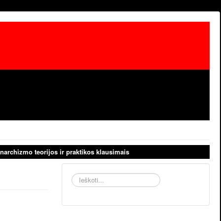
narchizmo teorijos ir praktikos klausimais
Ieškoti...