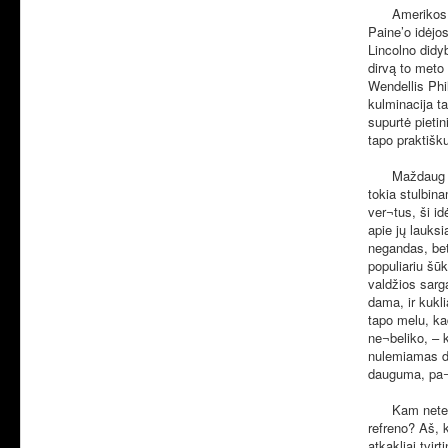
Amerikos kov
Paine’o idėjos
Lincolno didy
dirvą to meto
Wendellis Phil
kulminacija t
supurtė pietin
tapo praktišk
Maždaug prieš
tokia stulbin
ver¬tus, ši id
apie jų lauks
negandas, bet 
populiariu šūk
valdžios sarga
dama, ir kukl
tapo melu, kad
ne¬beliko, – 
nulemiamas da
dauguma, pa¬s
Kam neteko an
refreno? Aš, k
atkakliai tvir