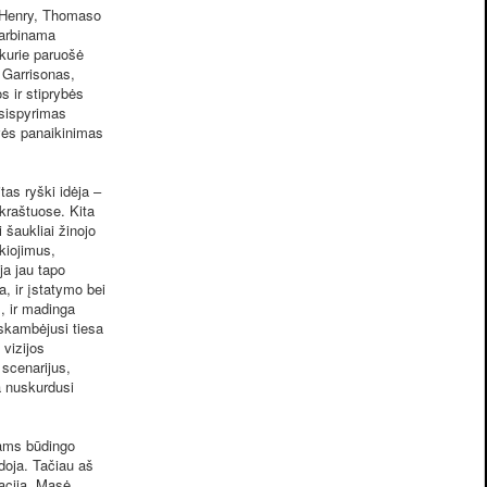
 Henry, Thomaso
 garbinama
kurie paruošė
 Garrisonas,
s ir stiprybės
žsispyrimas
govės panaikinimas
as ryški idėja –
 kraštuose. Kita
 šaukliai žinojo
kiojimus,
ja jau tapo
a, ir įstatymo bei
s, ir madinga
skambėjusi tiesa
 vizijos
 scenarijus,
a nuskurdusi
kams būdingo
udoja. Tačiau aš
uaciją. Masė