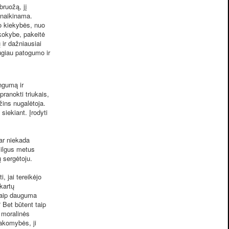
ruožą, jį
 naikinama.
o kiekybės, nuo
kokybe, pakeitė
ir dažniausiai
ugiau patogumo ir
ngumą ir
ranokti triukais,
ins nugalėtoja.
siekiant. Įrodyti
ar niekada
 ilgus metus
ų sergėtoju.
, jai tereikėjo
kartų
 kaip dauguma
 Bet būtent taip
 moralinės
akomybės, ji