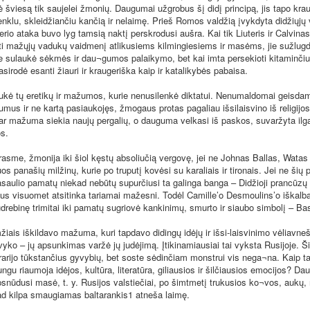
dė šviesą tik saujelei žmonių. Daugumai užgrobus šį didį principą, jis tapo krau
enklu, skleidžiančiu kančią ir nelaimę. Prieš Romos valdžią įvykdyta didžiųjų
terio ataka buvo lyg tamsią naktį perskrodusi aušra. Kai tik Liuteris ir Calvinas 
i mažųjų vadukų vaidmenį atlikusiems kilmingiesiems ir masėms, jie sužlug
e sulaukė sėkmės ir dau¬gumos palaikymo, bet kai imta persekioti kitaminčiu
irodė esanti žiauri ir kraugeriška kaip ir katalikybės pabaisa.
 tų eretikų ir mažumos, kurie nenusilenkė diktatui. Nenumaldomai geisdam
umus ir ne kartą pasiaukojęs, žmogaus protas pagaliau išsilaisvino iš religij
ar mažuma siekia naujų pergalių, o dauguma velkasi iš paskos, suvaržyta ilga
os.
me, žmonija iki šiol kęstų absoliučią vergovę, jei ne Johnas Ballas, Watas Ty
uos panašių milžinų, kurie po truputį kovėsi su karaliais ir tironais. Jei ne šių 
saulio pamatų niekad nebūtų supurčiusi ta galinga banga – Didžioji prancūzų r
ius visuomet atsitinka tariamai mažesni. Todėl Camille’o Desmoulins’o iškalb
drebinę trimitai iki pamatų sugriovė kankinimų, smurto ir siaubo simbolį – Bast
s iškildavo mažuma, kuri tapdavo didingų idėjų ir išsi-laisvinimo vėliavne
yko – jų apsunkimas varžė jų judėjimą. Įtikinamiausiai tai vyksta Rusijoje. Š
arijo tūkstančius gyvybių, bet soste sėdinčiam monstrui vis nega¬na. Kaip tai g
ungu riaumoja idėjos, kultūra, literatūra, giliausios ir šilčiausios emocijos? Da
psnūdusi masė, t. y. Rusijos valstiečiai, po šimtmetį trukusios ko¬vos, aukų, 
 kad kilpa smaugiamas baltarankis1 atneša laimę.