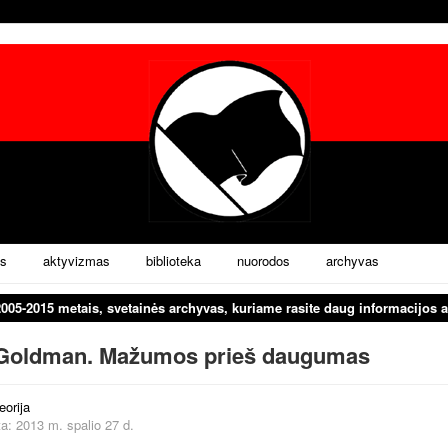
s
aktyvizmas
biblioteka
nuorodos
archyvas
2005-2015 metais, svetainės archyvas, kuriame rasite daug informacijos a
oldman. Mažumos prieš daugumas
eorija
a: 2013 m. spalio 27 d.