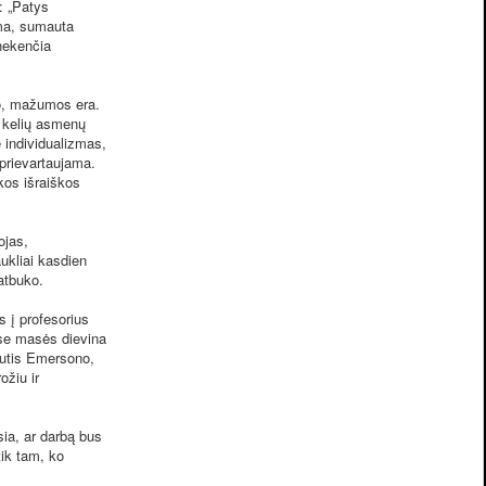
: „Patys
uma, sumauta
nekenčia
mo, mažumos era.
ti kelių asmenų
 individualizmas,
prievartaujama.
ikos išraiškos
ojas,
ukliai kasdien
atbuko.
 į profesorius
yse masės dievina
autis Emersono,
žiu ir
ia, ar darbą bus
tik tam, ko
.