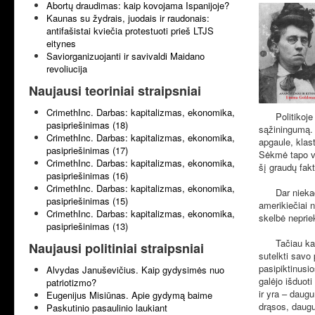
Abortų draudimas: kaip kovojama Ispanijoje?
Kaunas su žydrais, juodais ir raudonais:
antifašistai kviečia protestuoti prieš LTJS
eitynes
Saviorganizuojanti ir savivaldi Maidano
revoliucija
Naujausi teoriniai straipsniai
CrimethInc. Darbas: kapitalizmas, ekonomika,
Politikoje re
pasipriešinimas (18)
sąžiningumą. 
CrimethInc. Darbas: kapitalizmas, ekonomika,
apgaule, klas
pasipriešinimas (17)
Sėkmė tapo vie
CrimethInc. Darbas: kapitalizmas, ekonomika,
šį graudų fak
pasipriešinimas (16)
CrimethInc. Darbas: kapitalizmas, ekonomika,
Dar niekada 
pasipriešinimas (15)
amerikiečiai n
CrimethInc. Darbas: kapitalizmas, ekonomika,
skelbė nepriek
pasipriešinimas (13)
Tačiau kai tos
Naujausi politiniai straipsniai
sutelkti savo 
pasipiktinusi
Alvydas Januševičius. Kaip gydysimės nuo
galėjo išduot
patriotizmo?
ir yra – daug
Eugenijus Misiūnas. Apie gydymą baime
drąsos, daugu
Paskutinio pasaulinio laukiant