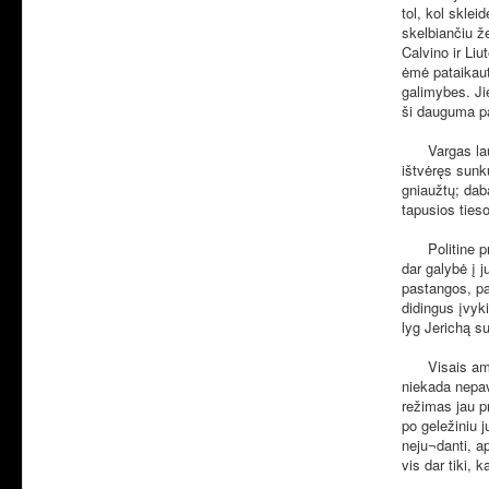
tol, kol sklei
skelbiančiu ž
Calvino ir Liu
ėmė pataikaut
galimybes. Ji
ši dauguma pas
Vargas laukė
ištvėręs sunk
gniaužtų; dab
tapusios ties
Politine pras
dar galybė į j
pastangos, pa
didingus įvyk
lyg Jerichą su
Visais amžiai
niekada nepav
režimas jau pr
po geležiniu j
neju¬danti, a
vis dar tiki,