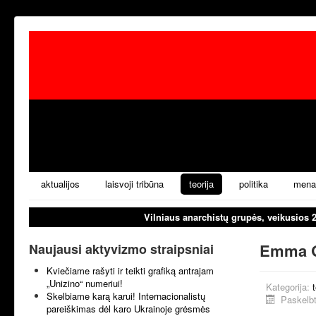
aktualijos
laisvoji tribūna
teorija
politika
mena
Vilniaus anarchistų grupės, veikusios 
Emma G
Naujausi aktyvizmo straipsniai
Kviečiame rašyti ir teikti grafiką antrajam
„Unizino“ numeriui!
Kategorija:
t
Skelbiame karą karui! Internacionalistų
Paskelbt
pareiškimas dėl karo Ukrainoje grėsmės