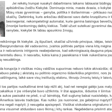
Jei reikėtų trumpai nusakyti dabartiniams laikams labiausiai būdingą b
apibūdinčiau žodžiu Kiekybė. Dominuoja minia, masės dvasia, o kokybė
Mūsų visas gyvenimas – gamyba, politika ir išsilavinimas – priklauso nu
skaičių. Darbininką, kuris anksčiau didžiavosi savo darbo kruopštumu ir 
besmegeniai, nekompetetingi automatai, kurie gamina baisingus beverčių 
žmonijai kenksmingų daiktų kiekius. Todėl užuot suteikusi gyvenimui da
ramybės, kiekybė tik labiau apsunkino žmogų.
ikšminga tik kiekybė. Ją išpučiant, skaičiai užtvindo principus, idėjas, teisi
Besigrumdamos dėl vadovavimo, įvairios politinės partijos viena kitą mėgina p
ta ir nešvariomis intrigomis neabejodamos, kad sėkmingiausią dauguma pripaž
ninteliu dievu. Ir nesvarbu, kokia kaina ji pasiekiama ir kiek nukenčiama jos 
tą nesudėtinga.
korupcija ir visiškas mūsų valdžios supuvimas nebuvo tokie akivaizdūs; d
ebuvo patekę į akistatą su politinio organizmo išdavikiška prigimtimi, nors jis
aištingumą, laikė save visų institucijų etalonu, tikruoju žmonių teisių ir laisvi
 partijos nusikaltimai ėmė taip rėžti akį, kad net neregiai galėjo juos matyti
pakalikus ir jos viršenybė buvo užtikrinta. Ir štai apgautos, išduotos ir šimtus 
os aukos pasisakė ne prieš, o už laimėtoją. Keli suglumę balsai nusistebėjo,
i Amerikos laisvės tradicijas. Kas nutiko jos nuomonei, jos gebėjimui mąstyti?
uma negali mąstyti; ji nesugeba apsispręsti. Visiškai stokodama originalumo ir
ma visuomet atiduodavo savo likimą į kitų rankas. Negebėdama prisiimti ats