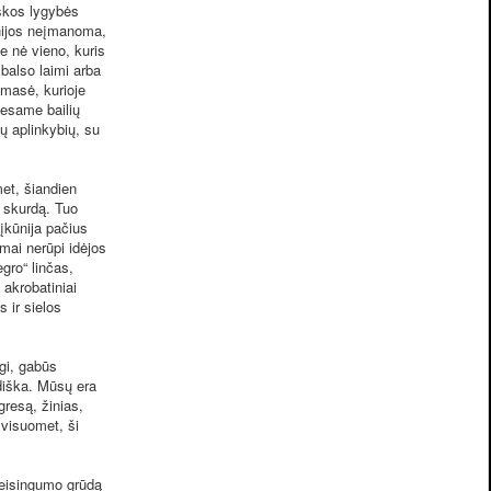
škos lygybės
onijos neįmanoma,
e nė vieno, kuris
balso laimi arba
 masė, kurioje
 esame bailių
ų aplinkybių, su
et, šiandien
o skurdą. Tuo
įkūnija pačius
mai nerūpi idėjos
gro“ linčas,
akrobatiniai
s ir sielos
gi, gabūs
rdiška. Mūsų era
gresą, žinias,
 visuomet, ši
teisingumo grūdą