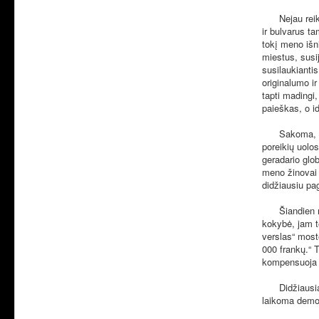
Nejau reikia 
ir bulvarus t
tokį meno išn
miestus, susi
susilaukianti
originalumo i
tapti madingi
paieškas, o i
Sakoma, kad š
poreikių uolo
geradario glo
meno žinovai 
didžiausiu pa
Šiandien mece
kokybė, jam te
verslas“ most
000 frankų.“ 
kompensuoja 
Didžiausia nu
laikoma demok