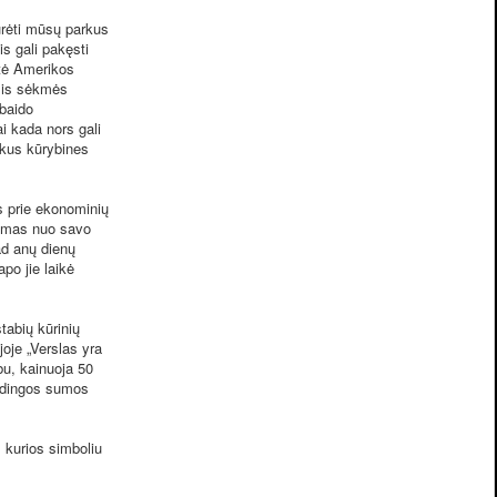
ūrėti mūsų parkus
s gali pakęsti
ėtė Amerikos
elis sėkmės
baido
i kada nors gali
ukus kūrybines
s prie ekonominių
somas nuo savo
ad anų dienų
po jie laikė
abių kūrinių
joje „Verslas yra
bu, kainuoja 50
pūdingos sumos
kurios simboliu