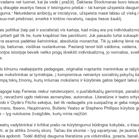
vadams net tuomet, kai jie vedė į pražūtį. Daktaras Stockmanas buvo teisus
ų draugėje esantys tiesos ir teisingumo priešai – tai kampe užspeista daug
guma.“ Neturėdama ambicijų ar iniciatyvos, užspeista masė labiau už viską 
isuo-met priešinosi, smerkė ir kiršino novatorių, naujos tiesos šauklį.
 politikai (taip pat ir socialistai) vis kartoja, kad mūsų era yra individualiz
 pritarti gali tik tie, kurie krapštosi ties paviršiumi. Juk pasaulio turtai sukaup
yra esamos padėties šeimininkai, absoliutūs monarchai. Tik jų sėkmę lėmė ne
ija, bailumas, visiškas nuolankumas. Pastaroji tenori būti valdoma, vedama, 
ijos istorijoje beveik neliko progų išreikšti individualizmą, jo normalios, sve
a.
ilnumu neabejojantis pedagogas, originaliai mąstantis menininkas ar rašyt
s mokslininkas ar tyrinėtojas, į kompromisus neinantys socialinių pokyčių ša
mpą tokių žmonių, kurių imlumas mokslams ir kūrybinės galios bėgant laikui 
ai kaip Ferreras niekur netoleruojami, o pusfabrikačių gamintojai, panašūs
lerį, nevaržomi ugdo niekines asmenybes, automatus. Literatūros ir teatro srit
o ir Clyde’o Fitcho sekėjus, bet tik nedaugelis yra susipažinę ar geba mėg
mano, Ibseno, Hauptmanno, Butlerio Yeatso ar Stepheno Phillipso kūrybos gro
 – lyg nutolusios žvaigždės, kurių minia neįžiūri.
trų vadybininkai ir kritikai prašo ne kūrybingumui būdingos kokybės, o klaus
i, ar jis atitiks žmonių skonį. Tačiau šie skoniai – lyg sąvartynas, jie jautrūs 
ia apdoroti. Todėl didžioji dauguma literatūros yra vidutiniška, įprasta, banali