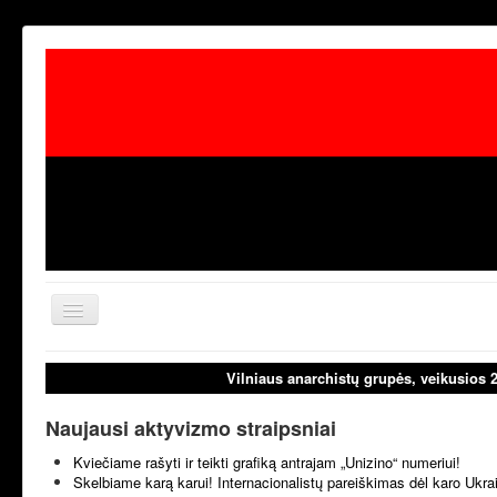
Toggle
Navigation
aktualijos
laisvoji tribūn
Vilniaus anarchistų grupės, veikusios 
Naujausi aktyvizmo straipsniai
Kviečiame rašyti ir teikti grafiką antrajam „Unizino“ numeriui!
Skelbiame karą karui! Internacionalistų pareiškimas dėl karo Ukr