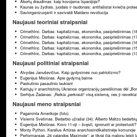
Abortų draudimas: kaip kovojama Ispanijoje?
Kaunas su žydrais, juodais ir raudonais: antifašistai kviečia prote
Saviorganizuojanti ir savivaldi Maidano revoliucija
Naujausi teoriniai straipsniai
CrimethInc. Darbas: kapitalizmas, ekonomika, pasipriešinimas (1
CrimethInc. Darbas: kapitalizmas, ekonomika, pasipriešinimas (1
CrimethInc. Darbas: kapitalizmas, ekonomika, pasipriešinimas (1
CrimethInc. Darbas: kapitalizmas, ekonomika, pasipriešinimas (1
CrimethInc. Darbas: kapitalizmas, ekonomika, pasipriešinimas (1
Naujausi politiniai straipsniai
Alvydas Januševičius. Kaip gydysimės nuo patriotizmo?
Eugenijus Misiūnas. Apie gydymą baime
Paskutinio pasaulinio laukiant
Kairiųjų ir anarchistinių Ukrainos organizacijų pareiškimas dėl „B
Serhijus Žadanas: „Reikia „perkrauti“ visą sistemą, nes ji neveikia
Naujausi meno straipsniai
Pagaminta Amerikoje (foto)
Visiems Svetimas. Bedarbio užrašai (34): Alberto Maltzo bedarbių 
Eugenijus Misiūnas. Kovo 11-oji – švęsti, ignoruoti ar protestuoti?
Monty Python. Karalius Artūras anarchosindikalistinėje komunoje 
Performansas „24 valandos Maximoje”: ar tikrai čia malonu leisti l