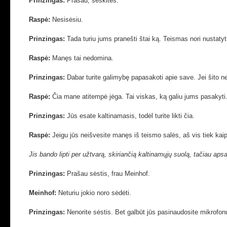
Prinzingas:
Prašau, sėskitės.
Raspė:
Nesisėsiu.
Prinzingas:
Tada turiu jums pranešti štai ką. Teismas nori nustatyt
Raspė:
Manęs tai nedomina.
Prinzingas:
Dabar turite galimybę papasakoti apie save. Jei šito n
Raspė:
Čia mane atitempė jėga. Tai viskas, ką galiu jums pasakyti.
Prinzingas:
Jūs esate kaltinamasis, todėl turite likti čia.
Raspė:
Jeigu jūs neišvesite manęs iš teismo salės, aš vis tiek kaip 
Jis bando lipti per užtvarą, skiriančią kaltinamųjų suolą, tačiau aps
Prinzingas:
Prašau sėstis,
frau Meinhof.
Meinhof:
Neturiu jokio noro sėdėti.
Prinzingas:
Nenorite sėstis. Bet galbūt jūs pasinaudosite mikrofonu