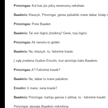
Prinzingas:
Kol kas jūs jokių neramumų nekeliate.
Baaderis
:
Klausyk, Prinzingai, geriau pašalinki mane dabar, kitaip m
Prinzingas:
Pone Baaderi.
Baaderis
:
Tai nori išgirsi įžeidimą? Gerai, tuoj išgirsi.
Prinzingas:
Aš nenoriu to girdėti.
Baaderis
:
Na, klausyk, tu, fašistine kiaule.
Į sąlę įvedama Gudrun Ensslin, kuri atsistoja šalia Baaderio.
Prinzingas:
A? Fašistinė kiaulė?
Baaderis
:
Na, dabar tu mane pašalinsi.
Ensslin:
Ir mane, sena kiaule?
Baaderis
:
Prinzingai, kartoju garsiai ir aiškiai, tu - fašistinė kiaulė!
Prinzingas atjungia Baaderio mikrofoną.