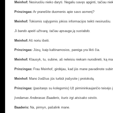
Meinhof:
Nesiruošiu nieko daryti. Negaliu savęs apginti, tačiau nieka
Prinzingas:
Ar pranešite duomenis apie savo asmenį?
Meinhof:
Tokiomis sąlygomis jokios informacijos teikti nesiruošiu.
Ji bando apeiti užtvarą, tačiau apsauga ją sustabdo.
Meinhof:
Aš noriu išeiti.
Prinzingas:
Jūsų, kaip kaltinamosios, pareiga yra likti čia.
Meinhof:
Klausyk, tu, subine, aš neleisiu niekam nurodinėti, ką man
Prinzingas:
Frau Meinhof, girdėjau, kad jūs mane pavadinote subi
Meinhof:
Mano žodžius jūs turbūt įrašysite į protokolą.
Prinzingas:
(pasitaręs su kolegomis) Už pirmininkaujančio teisėjo 
Įvedamas Anderasas Baaderis, kuris irgi atsisako sėstis.
Baaderis
:
Na, pirmyn, pašalink mane.