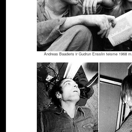
Andreas Baaderis ir Gudrun Ensslin teisme 1968 m. sp