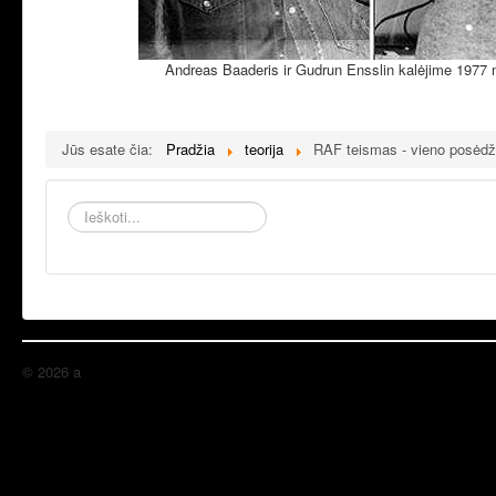
Andreas Baaderis ir Gudrun Ensslin kalėjime 1977 m. s
Jūs esate čia:
Pradžia
teorija
RAF teismas - vieno posėdž
Ieškoti...
© 2026 a