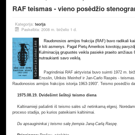
RAF teismas - vieno posėdžio stenogr
Kategorija:
teorija
Paskelbta: 2008 m. birželio 1 d.
Raudonosios armijos frakcija (RAF) buvo radikali kai
ir kiti asmenys. Pagal Pietų Amerikos kovotojų pavyzdį
Kulminaciją grupuotės veikla pasiekė praeito amžiaus 8-
nutraukianti savo veiklą.
Pagrindiniai RAF aktyvistai buvo suimti 1972 m. birž
Ensslin, Ulrikės Meinhof ir Jan-Carlo Raspės - teisma
Raudonosios armijos frakcijos istorija 1963-1993”. Teismo posėdžio da
1975.08.19. Dvidešimt šeštoji teismo diena
Kaltinamieji pašalinti iš teismo salės už netinkamą elgesį. Norėdama
proceso stadija, po kurios pateikiami kaltinimai.
Du apsaugininkai į teismo salę įtempia Janą-Carlą Raspę.