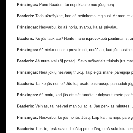
Prinzingas:
Pone Baaderi, tai nepriklauso nuo jūsų norų.
Baaderis
:
Tada užrašykite, kad aš netinkamai elgiausi. Ar man reikės
Prinzingas:
Nesvarbu, ko aš noriu, svarbu, ką aš privalau.
Baaderis
:
Ko jūs laukiate? Norite mane išprovokuoti įžeidimams, a
Prinzingas:
Aš nieko nenoriu provokuoti, norėčiau, kad jūs susilai
Baaderis
:
Aš nutrauksiu šį posėdį. Savo nešvariais triukais
jūs ma
Prinzingas:
Nėra jokių nešvarių triukų. Taip elgts mane įpareigoja
Baaderis
:
Tai ko jūs norite? Jūs ką, esate pasiruošęs panaudoti jė
Prinzingas:
Aš noriu, kad jūs atsisėstumėte ir dalyvautumėte posė
Baaderis
:
Velnias, tai nešvari manipuliacija. Jau penkias minutes jūs
Prinzingas:
Nesvarbu, ko jūs norite. Jūsų, kaip kaltinamojo, pareiga
Baaderis
:
Tiek to, tęsk savo idiotišką procedūrą, o aš sukelsiu n