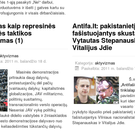
s 1-ąją pasakyti „Ne!“ darbui,
rduotuvėms ir išeiti į gatves kartu su
rofsąjungomis ir visais dirbančiaisiais.
as kaip represinės
Antifa.lt: pakistanie
ės taktikos
fašistuojantys skust
imas (1)
Vytautas Stepanausk
Vitalijus Jdie
aktyvizmas
a: 2011 m. balandžio 18 d.
Kategorija:
aktyvizmas
Paskelbta: 2011 m. balandžio 
Masinės demonstracijos
pritraukia daug dalyvių,
Š.m. 
protestuojančių dėl pačių
„Antifaš
įvairiausių dalykų: kapitalistinės
tinklalap
globalizacijos, JAV militarizmo,
paviešin
politinių susitarimų,
kuri ide
transnacionalinio verslo operacijų.
vasario
Neseniai JAV vykę politikų
įvykdyto išpuolio prieš pakistanietį 
laukė didelio valstybės ir žiniasklaidos
fašistuojantys Vilniaus nacionalista
testo demonstracijose dalyvavo nuo
Stepanauskas ir Vitalijus Jdie.
i keliasdešimties tūkstančių dalyvių.