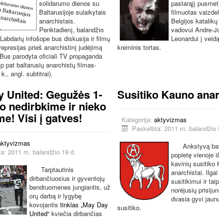
solidarumo dienos su
pastarąjį pusmet
Baltarusijoje sulaikytais
filmuotas vaizdel
anarchistais.
Belgijos katalik
Penktadienį, balandžio
vadovui Andre-J
 Labdarių infošope bus diskusija ir filmų
Leonardui į veid
represijas prieš anarchistinį judėjimą
kreminis tortas.
. Bus parodyta oficiali TV propaganda
aip pat baltarusių anarchistų filmas-
k., angl. subtitrai).
 United: Gegužės 1-
Susitiko Kauno anar
ko nedirbkime ir nieko
e! Visi į gatves!
Kategorija:
aktyvizmas
Paskelbta: 2011 m. balandžio 
aktyvizmas
Ankstyvą bal
a: 2011 m. balandžio 19 d.
popietę vienoje 
kavinių susitiko
Tarptautinis
anarchistai. Ilga
dirbančiuosius ir gyventojų
susitikimui ir tai
bendruomenes jungiantis, už
norėjusių prisijun
orų darbą ir lygybę
dvasia gyvi jaunu
kovojantis
tinklas „May Day
susitiko.
United“
kviečia dirbančias