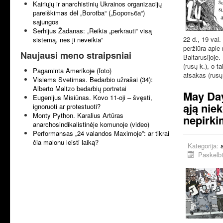
Kairiųjų ir anarchistinių Ukrainos organizacijų
pareiškimas dėl „Borotba“ („Боротьба“)
sąjungos
Serhijus Žadanas: „Reikia „perkrauti“ visą
22 d., 19 val.
sistemą, nes ji neveikia“
peržiūra apie 
Naujausi meno straipsniai
Baltarusijoje
(rusų k.), o t
Pagaminta Amerikoje (foto)
atsakas (rusų 
Visiems Svetimas. Bedarbio užrašai (34):
Alberto Maltzo bedarbių portretai
May Day
Eugenijus Misiūnas. Kovo 11-oji – švęsti,
ąją nie
ignoruoti ar protestuoti?
Monty Python. Karalius Artūras
nepirkim
anarchosindikalistinėje komunoje (video)
Performansas „24 valandos Maximoje”: ar tikrai
čia malonu leisti laiką?
Kategorija:
Paskelbt