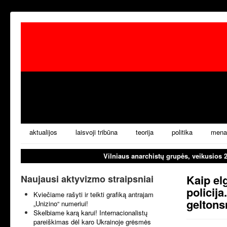
aktualijos
laisvoji tribūna
teorija
politika
mena
Vilniaus anarchistų grupės, veikusios 
Kaip elg
Naujausi aktyvizmo straipsniai
policij
Kviečiame rašyti ir teikti grafiką antrajam
geltons
„Unizino“ numeriui!
Skelbiame karą karui! Internacionalistų
pareiškimas dėl karo Ukrainoje grėsmės