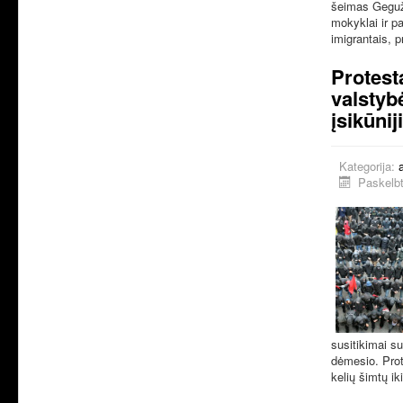
šeimas Gegužė
mokyklai ir pa
imigrantais, p
Protest
valstyb
įsikūnij
Kategorija:
Paskelbt
susitikimai su
dėmesio. Pro
kelių šimtų ik