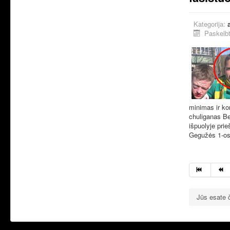
Kategorija:
Paskelbt
minimas ir ko
chuliganas B
išpuolyje prie
Gegužės 1-os
Jūs esate 