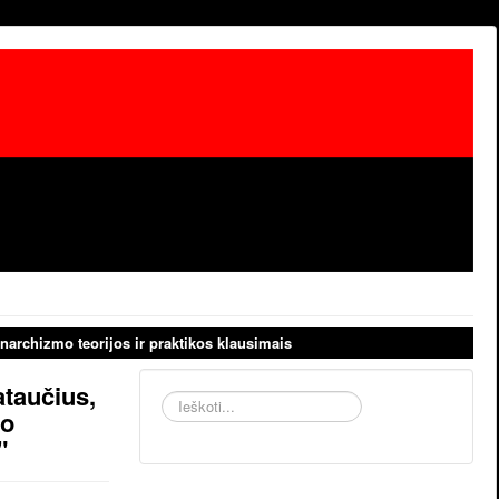
narchizmo teorijos ir praktikos klausimais
ataučius,
Ieškoti...
vo
"