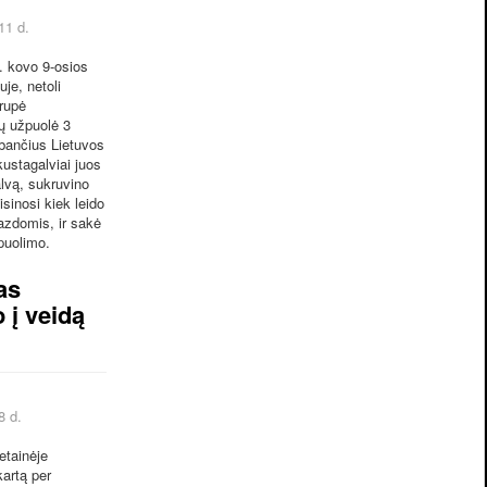
11 d.
 kovo 9-osios
uje, netoli
rupė
ų užpuolė 3
lbančius Lietuvos
kustagalviai juos
lvą, sukruvino
isinosi kiek leido
azdomis, ir sakė
puolimo.
as
 į veidą
8 d.
tainėje
kartą per