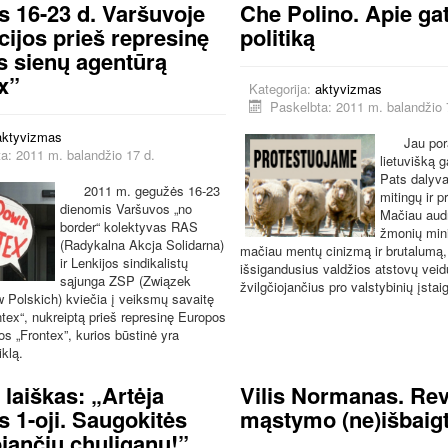
 16-23 d. Varšuvoje
Che Polino. Apie ga
cijos prieš represinę
politiką
 sienų agentūrą
x”
Kategorija:
aktyvizmas
Paskelbta: 2011 m. balandžio 
aktyvizmas
Jau por
a: 2011 m. balandžio 17 d.
lietuvišką g
Pats dalyva
2011 m. gegužės 16-23
mitingų ir p
dienomis Varšuvos „no
Mačiau audr
border“ kolektyvas RAS
žmonių mini
(Radykalna Akcja Solidarna)
mačiau mentų cinizmą ir brutalumą,
ir Lenkijos sindikalistų
išsigandusius valdžios atstovų veid
sąjunga ZSP (Związek
žvilgčiojančius pro valstybinių įstai
w Polskich)
kviečia į veiksmų savaitę
ntex“, nukreiptą prieš represinę Europos
os „Frontex”, kurios būstinė yra
klą.
t laiškas: „Artėja
Vilis Normanas. Rev
 1-oji. Saugokitės
mąstymo (ne)išbai
ojančių chuliganų!”