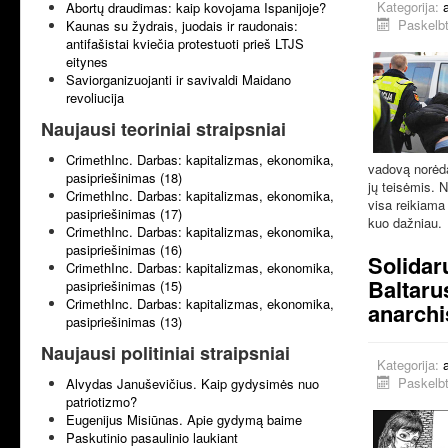
Kategorija:
Abortų draudimas: kaip kovojama Ispanijoje?
Paskelbt
Kaunas su žydrais, juodais ir raudonais:
antifašistai kviečia protestuoti prieš LTJS
eitynes
Saviorganizuojanti ir savivaldi Maidano
revoliucija
Naujausi teoriniai straipsniai
CrimethInc. Darbas: kapitalizmas, ekonomika,
vadovą norėda
pasipriešinimas (18)
jų teisėmis. Ne
CrimethInc. Darbas: kapitalizmas, ekonomika,
visa reikiama 
pasipriešinimas (17)
kuo dažniau.
CrimethInc. Darbas: kapitalizmas, ekonomika,
pasipriešinimas (16)
Solidar
CrimethInc. Darbas: kapitalizmas, ekonomika,
Baltarus
pasipriešinimas (15)
CrimethInc. Darbas: kapitalizmas, ekonomika,
anarchi
pasipriešinimas (13)
Naujausi politiniai straipsniai
Kategorija:
Paskelbt
Alvydas Januševičius. Kaip gydysimės nuo
patriotizmo?
Eugenijus Misiūnas. Apie gydymą baime
Paskutinio pasaulinio laukiant