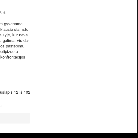
6 d.
ors gyvename
okiausio šlamšto
ulyje, kur neva
as galima, vis dar
vos pastebimu,
eotipizuotu
 konfrontacijos
uslapis 12 iš 102