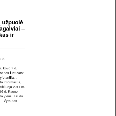
tį užpuolė
agalviai –
as ir
7 d.
kovo 7 d.
istinės Lietuvos“
yje antifa.lt
ta informacija,
ntifikuoja 2011 m.
 16 d. Kaune
dalyvius. Tai du
i – Vytautas