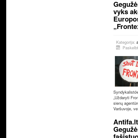
Gegužės
vyks ak
Europos
„Fronte
Kategorija:
Paskelbt
Syndykalistó
„Uždaryti Fro
sienų agentūr
Varšuvoje, vei
Antifa.l
Gegužės
fašistu