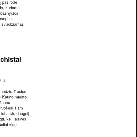
į pasirodė
is, kuriame
ų bažnyčios
osephui
ą sviedžiamas
chistai
8 d.
andžio 7-osios
iš Kauno miesto
 Kauno
i ruošęsi šiam
p išbarstę daugelį
gti, keli laisvės
oliai visgi