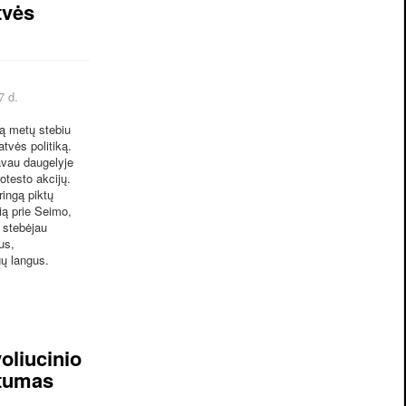
tvės
7 d.
ą metų stebiu
atvės politiką.
vau daugelyje
rotesto akcijų.
ingą piktų
ą prie Seimo,
 stebėjau
us,
gų langus.
oliucinio
gtumas