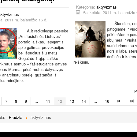
Kategorija:
aktyvizmas
Paskelbta: 2011 m. balandžio 
aktyvizmas
a: 2011 m. balandžio 16 d.
Šiandien, n
patogiame ir vis
A.lt redkolegiją pasiekė
prikimštame pasa
„Antifašistinės Lietuvos“
ribų nėra ir visk
portalo laiškas, įspėjantis
susiduriame su 
apie galimas provokacijas
nors ir labai ster
bei išpuolius šių metų
dešinės ir kairės
Gegužės 1-ąją. Laiške
reiškiniu.
nkretus asmuo – fašistuojantis gatvės
enas Murma, prieš metus dalyvavęs
š anarchistų porelę, grįžtančią iš
ios minėjimo.
P
7
8
9
...
11
12
13
14
...
16
čia:
Pradžia
aktyvizmas