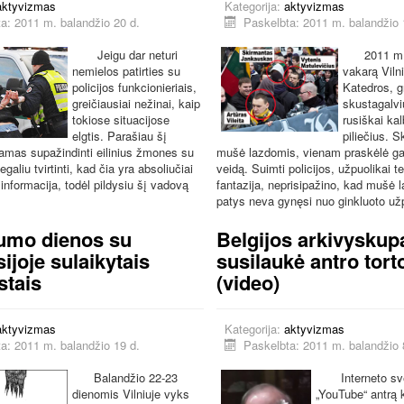
aktyvizmas
Kategorija:
aktyvizmas
a: 2011 m. balandžio 20 d.
Paskelbta: 2011 m. balandžio 
Jeigu dar neturi
2011 m.
nemielos patirties su
vakarą Vilni
policijos funkcionieriais,
Katedros, g
greičiausiai nežinai, kaip
skustagalvi
tokiose situacijose
rusiškai ka
elgtis. Parašiau šį
piliečius. S
mas supažindinti eilinius žmones su
mušė lazdomis, vienam praskėlė ga
galiu tvirtinti, kad čia yra absoliučiai
veidą. Suimti policijos, užpuolikai te
informacija, todėl pildysiu šį vadovą
fantazija, neprisipažino, kad mušė l
patys neva gynęsi nuo ginkluoto už
umo dienos su
Belgijos arkivyskup
ijoje sulaikytais
susilaukė antro torto
stais
(video)
aktyvizmas
Kategorija:
aktyvizmas
a: 2011 m. balandžio 19 d.
Paskelbta: 2011 m. balandžio 
Balandžio 22-23
Interneto sve
dienomis Vilniuje vyks
„YouTube“ antrą 