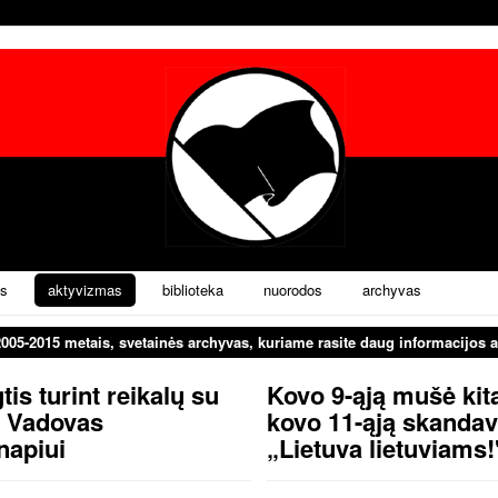
s
aktyvizmas
biblioteka
nuorodos
archyvas
2005-2015 metais, svetainės archyvas, kuriame rasite daug informacijos a
tis turint reikalų su
Kovo 9-ąją mušė kit
a. Vadovas
kovo 11-ąją skanda
napiui
„Lietuva lietuviams!