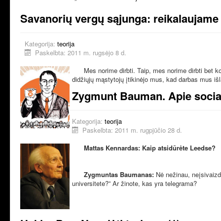
Savanorių vergų sąjunga: reikalaujame n
Kategorija:
teorija
Paskelbta: 2011 m. rugsėjo 8 d.
Mes norime dirbti. Taip, mes norime dirbti bet ko
didžiųjų mąstytojų įtikinėjo mus, kad darbas mus išl
Zygmunt Bauman. Apie sociali
Kategorija:
teorija
Paskelbta: 2011 m. rugpjūčio 28 d.
Mattas Kennardas: Kaip atsidūrėte Leedse?
Zygmuntas Baumanas:
Nė nežinau, neįsivaizdu
universitete?” Ar žinote, kas yra telegrama?