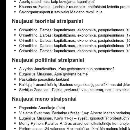
Abortų draudimas: kaip kovojama Ispanijoje?
Kaunas su žydrais, juodais ir raudonais: antifašistai kviečia prote
Saviorganizuojanti ir savivaldi Maidano revoliucija
Naujausi teoriniai straipsniai
CrimethInc. Darbas: kapitalizmas, ekonomika, pasipriešinimas (1
CrimethInc. Darbas: kapitalizmas, ekonomika, pasipriešinimas (1
CrimethInc. Darbas: kapitalizmas, ekonomika, pasipriešinimas (1
CrimethInc. Darbas: kapitalizmas, ekonomika, pasipriešinimas (1
CrimethInc. Darbas: kapitalizmas, ekonomika, pasipriešinimas (1
Naujausi politiniai straipsniai
Alvydas Januševičius. Kaip gydysimės nuo patriotizmo?
Eugenijus Misiūnas. Apie gydymą baime
Paskutinio pasaulinio laukiant
Kairiųjų ir anarchistinių Ukrainos organizacijų pareiškimas dėl „B
Serhijus Žadanas: „Reikia „perkrauti“ visą sistemą, nes ji neveikia
Naujausi meno straipsniai
Pagaminta Amerikoje (foto)
Visiems Svetimas. Bedarbio užrašai (34): Alberto Maltzo bedarbių 
Eugenijus Misiūnas. Kovo 11-oji – švęsti, ignoruoti ar protestuoti?
Monty Python. Karalius Artūras anarchosindikalistinėje komunoje 
Performansas „24 valandos Maximoje”: ar tikrai čia malonu leisti l