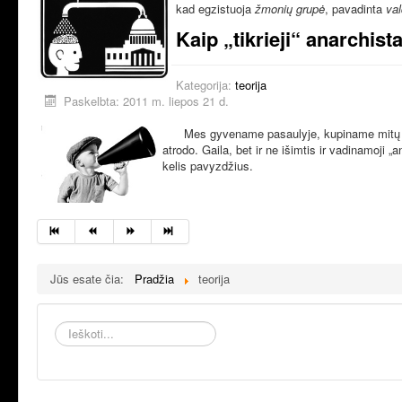
kad egzistuoja
žmonių grupė
, pavadinta
val
Kaip „tikrieji“ anarchist
Kategorija:
teorija
Paskelbta: 2011 m. liepos 21 d.
Mes gyvename pasaulyje, kupiname mitų ir k
atrodo. Gaila, bet ir ne išimtis ir vadinamoji 
kelis pavyzdžius.
Jūs esate čia:
Pradžia
teorija
Ieškoti...