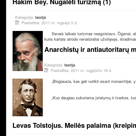
Hakim Bey. Nugalėti turizmą (1)
Kategorija:
teorija
Paskelbta: 2011 m. rugsėjo 5 d.
Senais laikais turizmas neegzistavo. Čigonai, ala
kuris kartais atrodo nenatūraliai užsitęsęs, išradi
Anarchistų ir antiautoritarų m
Kategorija:
teorija
Paskelbta: 2011 m. rugpjūčio 18 d.
„Blogiausia, kas gali nutikti esant monarchijai, 
„Kuo daugiau sukuriama įstatymų ir tvarkos, tuo 
Levas Tolstojus. Meilės palaima (kreipim