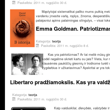
Paskelbta: 2011 m. rugpjūčio 30 d.
Mąstytojai sistematikai paliko mums puikią meta
vandeniu įmesite varlę, roplys, žinoma, desperatiškai
palaipsniui apims palaimingas stingulys, – vi­sai tok
Emma Goldman. Patriotizmas
Kategorija:
teorija
Paskelbta: 2011 m. rugpjūčio 8 d.
Kas yra patriotizmas? Ar tai meilė mūsų gimt
kodėl negalime skrieti kartu su jais? Vieta, ku
klausėmės paukščių giesmių ir troškome turėti 
žygdarbius ir užkariavimus? Apskritai ar yra to
Libertaro pradžiamokslis. Kas yra vald
Kategorija:
teorija
Paskelbta: 2011 m. rugpjūčio 30 d.
Kaip
vaiduokliai
,
dievybės
,
valstybės
ir