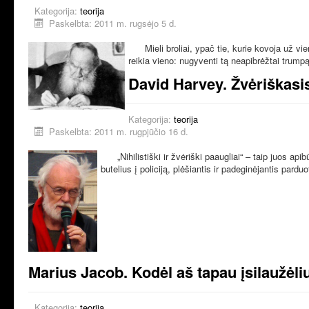
Kategorija:
teorija
Paskelbta: 2011 m. rugsėjo 5 d.
Mieli broliai, ypač tie, kurie kovoja už v
reikia vieno: nugyventi tą neapibrėžtai trump
David Harvey. Žvėriškasis
Kategorija:
teorija
Paskelbta: 2011 m. rugpjūčio 16 d.
„Nihilistiški ir žvėriški paaugliai“ – taip juos a
butelius į policiją, plėšiantis ir padeginėjantis par
Marius Jacob. Kodėl aš tapau įsilaužėli
Kategorija:
teorija