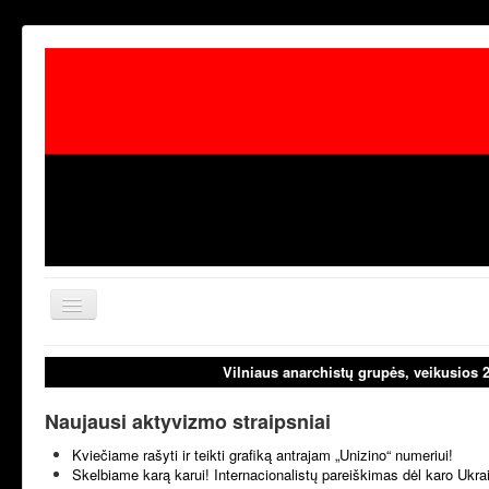
Toggle
Navigation
aktualijos
laisvoji tribūn
Vilniaus anarchistų grupės, veikusios 
Naujausi aktyvizmo straipsniai
Kviečiame rašyti ir teikti grafiką antrajam „Unizino“ numeriui!
Skelbiame karą karui! Internacionalistų pareiškimas dėl karo Ukr