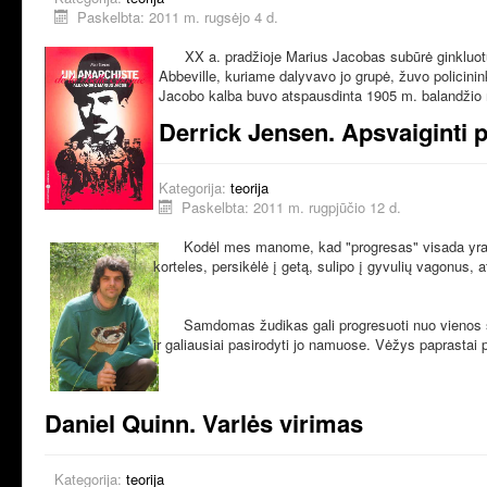
Paskelbta: 2011 m. rugsėjo 4 d.
XX a. pradžioje Marius Jacobas subūrė ginkluotų 
Abbeville, kuriame dalyvavo jo grupė, žuvo policinin
Jacobo kalba buvo atspausdinta 1905 m. balandžio 
Derrick Jensen. Apsvaiginti 
Kategorija:
teorija
Paskelbta: 2011 m. rugpjūčio 12 d.
Kodėl mes manome, kad "progresas" visada yra gera
korteles, persikėlė į getą, sulipo į gyvulių vagonus, a
Samdomas žudikas gali progresuoti nuo vienos stadij
ir galiausiai pasirodyti jo namuose. Vėžys paprastai 
Daniel Quinn. Varlės virimas
Kategorija:
teorija